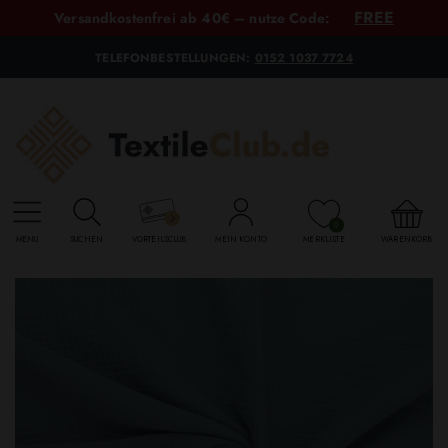
FREE
Versandkostenfrei ab 40€ – nutze Code:
TELEFONBESTELLUNGEN:
0152 1037 7724
0
MENU
SUCHEN
VORTEILSCLUB
MEIN KONTO
MERKLISTE
WARENKORB