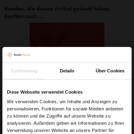
Kunden, die diesen Artikel gekauft haben,
kauften auch ...
Zustimmung
Details
Über Cookies
Diese Webseite verwendet Cookies
Wir verwenden Cookies, um Inhalte und Anzeigen zu
Baumwoll Musselin Rot
personalisieren, Funktionen für soziale Medien anbieten
Wie wäre es mit
zu können und die Zugriffe auf unsere Website zu
5,29 € / 0,5 lm
5 % Rabatt
analysieren. Außerdem geben wir Informationen zu Ihrer
2
(7,56 € / 1m
)
Verwendung unserer Website an unsere Partner für
auf deine erste Bestellung?