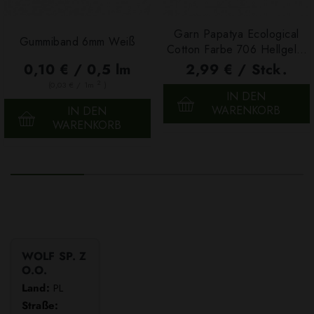
Garn Papatya Ecological
Gummiband 6mm Weiß
Cotton Farbe 706 Hellgelb,
100g
0,10 € / 0,5 lm
2,99 € / Stck.
2
(0,03 € / 1m
)
IN DEN
WARENKORB
IN DEN
WARENKORB
WOLF SP. Z
O.O.
Land:
PL
Straße: