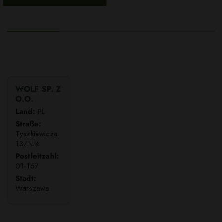
WOLF SP. Z
O.O.
Land:
PL
Straße:
Tyszkiewicza
13/ U4
Postleitzahl:
01-157
Stadt:
Warszawa