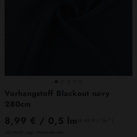
Vorhangstoff Blackout navy
280cm
8,99 €
/ 0,5 lm
2
(6,42 € / 1m
)
inkl.MwSt.,zzgl. Versandkosten