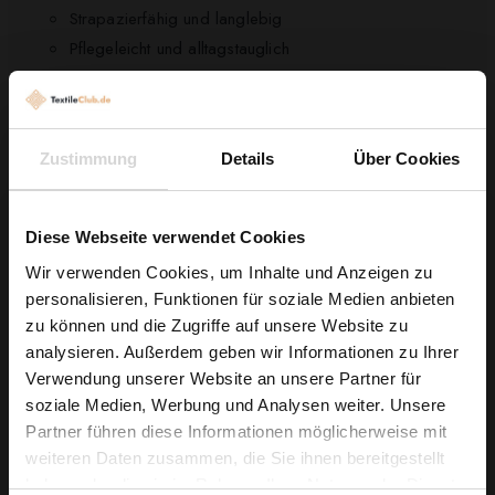
Strapazierfähig und langlebig
Pflegeleicht und alltagstauglich
Technische Daten
Breite:
280cm
Zustimmung
Details
Über Cookies
Material:
100% Polyester
Gewicht:
240g/m²
Konstruktion:
Dreifaden-Gewebe für hohe Stabilität
Diese Webseite verwendet Cookies
und Haltbarkeit
Wir verwenden Cookies, um Inhalte und Anzeigen zu
Pflegehinweise
personalisieren, Funktionen für soziale Medien anbieten
Wie wäre es mit
zu können und die Zugriffe auf unsere Website zu
Waschbar bis 40°C im Schonwaschgang
5 % Rabatt
analysieren. Außerdem geben wir Informationen zu Ihrer
Schleudern bei mittlerer Drehzahl
Verwendung unserer Website an unsere Partner für
auf deine erste Bestellung?
Lufttrocknung oder Trockner bei niedriger Temperatur
soziale Medien, Werbung und Analysen weiter. Unsere
Bügeln bei niedriger Temperatur
Partner führen diese Informationen möglicherweise mit
Na klar!
weiteren Daten zusammen, die Sie ihnen bereitgestellt
haben oder die sie im Rahmen Ihrer Nutzung der Dienste