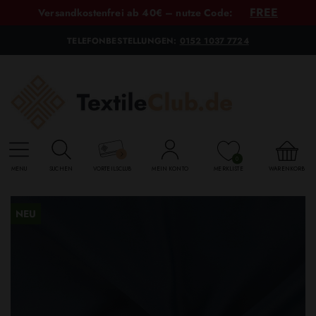
FREE
Versandkostenfrei ab 40€ – nutze Code:
TELEFONBESTELLUNGEN:
0152 1037 7724
0
MENU
SUCHEN
VORTEILSCLUB
MEIN KONTO
MERKLISTE
WARENKORB
NEU