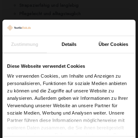
Strapazierfähig und langlebig
Pflegeleicht und alltagstauglich
Technische Daten
Breite:
280cm
Zustimmung
Details
Über Cookies
Material:
100% Polyester
Gewicht:
240g/m²
Konstruktion:
Dreifaden-Gewebe für hohe Stabilität
Diese Webseite verwendet Cookies
und Haltbarkeit
Wir verwenden Cookies, um Inhalte und Anzeigen zu
Pflegehinweise
personalisieren, Funktionen für soziale Medien anbieten
Wie wäre es mit
zu können und die Zugriffe auf unsere Website zu
Waschbar bis 40°C im Schonwaschgang
5 % Rabatt
analysieren. Außerdem geben wir Informationen zu Ihrer
Schleudern bei mittlerer Drehzahl
Verwendung unserer Website an unsere Partner für
auf deine erste Bestellung?
Lufttrocknung oder Trockner bei niedriger Temperatur
soziale Medien, Werbung und Analysen weiter. Unsere
Bügeln bei niedriger Temperatur
Partner führen diese Informationen möglicherweise mit
Na klar!
weiteren Daten zusammen, die Sie ihnen bereitgestellt
haben oder die sie im Rahmen Ihrer Nutzung der Dienste