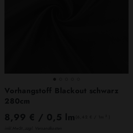
Vorhangstoff Blackout schwarz
280cm
8,99 €
/ 0,5 lm
2
(6,42 € / 1m
)
inkl.MwSt.,zzgl. Versandkosten