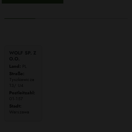
WOLF SP. Z
O.O.
Land:
PL
Straße:
Tyszkiewicza
13/ U4
Postleitzahl:
01-157
Stadt:
Warszawa