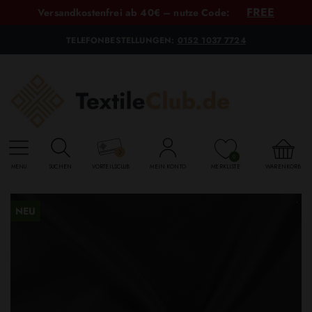
FREE
Versandkostenfrei ab 40€ – nutze Code:
TELEFONBESTELLUNGEN:
0152 1037 7724
0
MENU
SUCHEN
VORTEILSCLUB
MEIN KONTO
MERKLISTE
WARENKORB
NEU