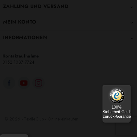
ZAHLUNG UND VERSAND

MEIN KONTO

INFORMATIONEN

Kontaktaufnahme
0152 1037 7724
100%
Sicherheit Geld-
zurück-Garantie
© 2026 - TextileClub - Online einkaufen