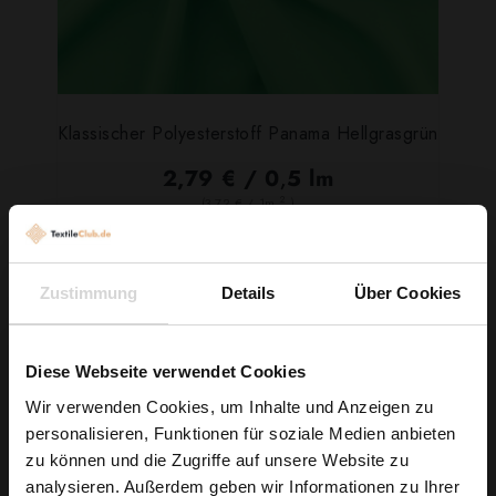
Klassischer Polyesterstoff Panama Hellgrasgrün
2,79 € / 0,5 lm
2
(3,72 € / 1m
)
IN DEN WARENKORB
Zustimmung
Details
Über Cookies
Diese Webseite verwendet Cookies
Wir verwenden Cookies, um Inhalte und Anzeigen zu
personalisieren, Funktionen für soziale Medien anbieten
Wie wäre es mit
zu können und die Zugriffe auf unsere Website zu
5 % Rabatt
analysieren. Außerdem geben wir Informationen zu Ihrer