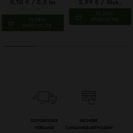
100g
0,10 € / 0,5 lm
2,99 € / Stck.
2
(0,03 € / 1m
)
IN DEN
WARENKORB
IN DEN
WARENKORB
SOFORTIGER
SICHERE
VERSAND
ZAHLUNGSMETHODEN