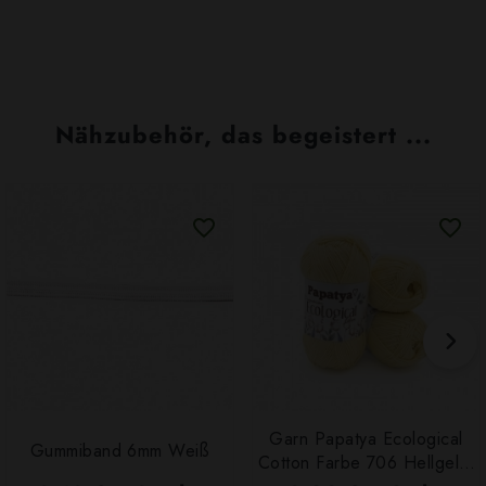
Nähzubehör, das begeistert ...
Garn Papatya Ecological
Gummiband 6mm Weiß
Cotton Farbe 706 Hellgelb,