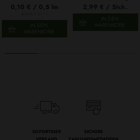
100g
0,10 € / 0,5 lm
2,99 € / Stck.
2
(0,03 € / 1m
)
IN DEN
WARENKORB
IN DEN
WARENKORB
SOFORTIGER
SICHERE
VERSAND
ZAHLUNGSMETHODEN