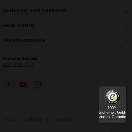
ZAHLUNG UND VERSAND

MEIN KONTO

INFORMATIONEN

Kontaktaufnahme
0152 1037 7724
100%
Sicherheit Geld-
zurück-Garantie
© 2026 - TextileClub - Online einkaufen