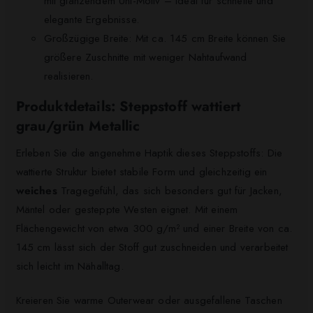
mit glänzendem Uni-Motiv – ideal für schnelle und
elegante Ergebnisse.
Großzügige Breite: Mit ca. 145 cm Breite können Sie
größere Zuschnitte mit weniger Nahtaufwand
realisieren.
Produktdetails: Steppstoff wattiert
grau/grün Metallic
Erleben Sie die angenehme Haptik dieses Steppstoffs: Die
wattierte Struktur bietet stabile Form und gleichzeitig ein
weiches
Tragegefühl, das sich besonders gut für Jacken,
Mäntel oder gesteppte Westen eignet. Mit einem
Flächengewicht von etwa 300 g/m² und einer Breite von ca.
145 cm lässt sich der Stoff gut zuschneiden und verarbeitet
sich leicht im Nähalltag.
Kreieren Sie warme Outerwear oder ausgefallene Taschen