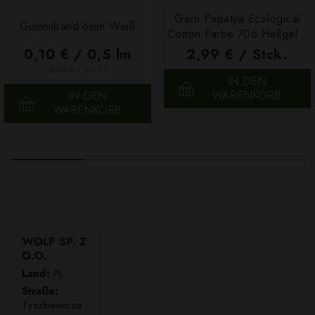
Garn Papatya Ecological
Gummiband 6mm Weiß
Cotton Farbe 706 Hellgelb,
100g
0,10 € / 0,5 lm
2,99 € / Stck.
2
(0,03 € / 1m
)
IN DEN
WARENKORB
IN DEN
WARENKORB
WOLF SP. Z
O.O.
Land:
PL
Straße:
Tyszkiewicza