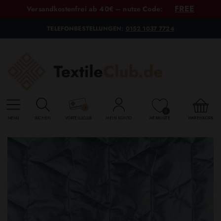
FREE
Versandkostenfrei ab 40€ – nutze Code:
TELEFONBESTELLUNGEN:
0152 1037 7724
0
MENU
SUCHEN
VORTEILSCLUB
MEIN KONTO
MERKLISTE
WARENKORB