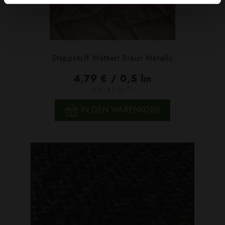
Steppstoff Wattiert Braun Metallic
4,79 € / 0,5 lm
2
(6,61 € / 1m
)
IN DEN WARENKORB