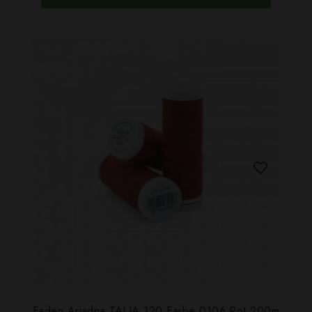
Faden Ariadna TALIA 120 Farbe 0106 Rot 200m