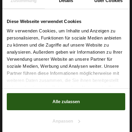
Zustimmung
Details
Über Cookies
Diese Webseite verwendet Cookies
Wir verwenden Cookies, um Inhalte und Anzeigen zu
Faden Ariadna TALIA 120 Farbe 9031 Hellgelb 200m
personalisieren, Funktionen für soziale Medien anbieten
Wie wäre es mit
zu können und die Zugriffe auf unsere Website zu
0,99 € / Stck.
5 % Rabatt
analysieren. Außerdem geben wir Informationen zu Ihrer
Verwendung unserer Website an unsere Partner für
auf deine erste Bestellung?
IN DEN WARENKORB
soziale Medien, Werbung und Analysen weiter. Unsere
Partner führen diese Informationen möglicherweise mit
Na klar!
weiteren Daten zusammen, die Sie ihnen bereitgestellt
haben oder die sie im Rahmen Ihrer Nutzung der Dienste
Nein, Danke
gesammelt haben.
Alle zulassen
Anpassen