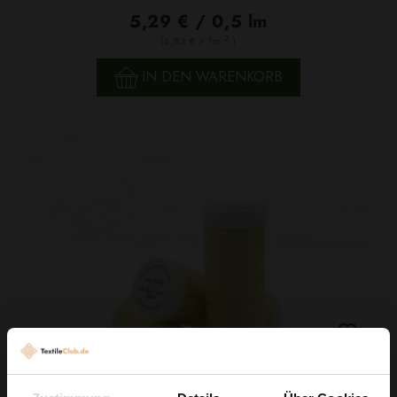
5,29 € / 0,5 lm
2
(6,83 € / 1m
)
IN DEN WARENKORB