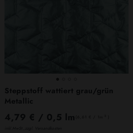
Steppstoff wattiert grau/grün
Metallic
4,79 €
/ 0,5 lm
2
(6,61 € / 1m
)
inkl.MwSt.,zzgl. Versandkosten