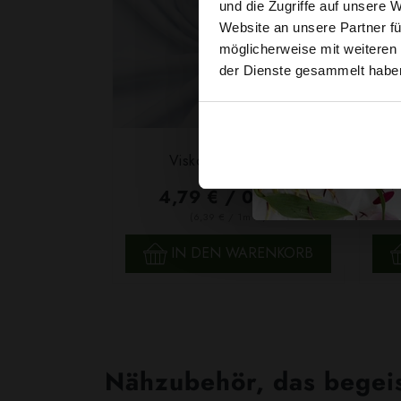
und die Zugriffe auf unsere 
Website an unsere Partner fü
möglicherweise mit weiteren
der Dienste gesammelt habe
Viskosestoff Weiß
St
4,79 € / 0,5 lm
2
(6,39 € / 1m
)
SCHNELLANSICHT
IN DEN WARENKORB
Nähzubehör, das begeist