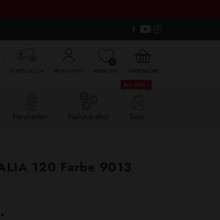

0
VORTEILSCLUB
MEIN KONTO
MERKLISTE
WARENKORB
Bis -60% !
Neuheiten
Nähzubehör
Sale
TALIA 120 Farbe 9013
.