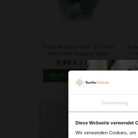
Faden Ariadna TALIA 120 Farbe
Fade
9006 Hell Graugrün 200m
0,99 € / Stck.
SCHNELLANSICHT
IN DEN WARENKORB
Zustimmung
Diese Webseite verwendet 
Wir verwenden Cookies, um I