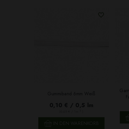
Garn
Gummiband 6mm Weiß
F
0,10 € / 0,5 lm
2
(0,03 € / 1m
)
SCHNELLANSICHT
IN DEN WARENKORB