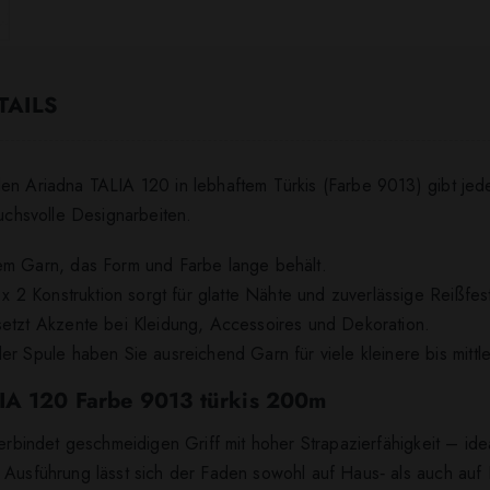
TAILS
en Ariadna TALIA 120 in lebhaftem Türkis (Farbe 9013) gibt jed
ruchsvolle Designarbeiten.
nem Garn, das Form und Farbe lange behält.
 x 2 Konstruktion sorgt für glatte Nähte und zuverlässige Reißfest
setzt Akzente bei Kleidung, Accessoires und Dekoration.
er Spule haben Sie ausreichend Garn für viele kleinere bis mittle
LIA 120 Farbe 9013 türkis 200m
rbindet geschmeidigen Griff mit hoher Strapazierfähigkeit – id
 Ausführung lässt sich der Faden sowohl auf Haus‑ als auch auf