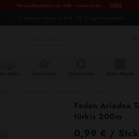
FREE
Versandkostenfrei ab 40€ – nutze Code:
Kostenloser Versand ab 69 €
30 Tage Widerrufsrecht
turstoffe
Strickstoffe
Spitzestoffe
Nach Muster
erfäden
Faden Ariadna TALIA 120 Farbe 9013 türkis 200m
Faden Ariadna 
türkis 200m
0,99 € / Stck