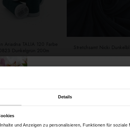
n Ariadna TALIA 120 Farbe
Stretchsamt Nicki Dunkelb
0823 Dunkelgrün 200m
0,99 € / Stck.
6,29 € / 0,5 lm
2
(8,39 € / 1m
)
SCHNELLANSICHT
IN DEN WARENKORB
SCHNELLANSICHT
IN DEN WARENKOR
Details
SONDERPREIS!
-30%
Möchtest du dir
Cookies
nhalte und Anzeigen zu personalisieren, Funktionen für soziale