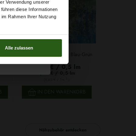
t
hrer Verwendung unserer
 führen diese Informationen
g sichern?
ie im Rahmen Ihrer Nutzung
Alle zulassen
sa
Crinkle Chiffon Orient Blau-Grün
4,05 € / 0,5 lm
5,79 € / 0,5 lm
2
(5,40 € / 1m
)
SCHNELLANSICHT
B
IN DEN WARENKORB
Nähzubehör entdecken