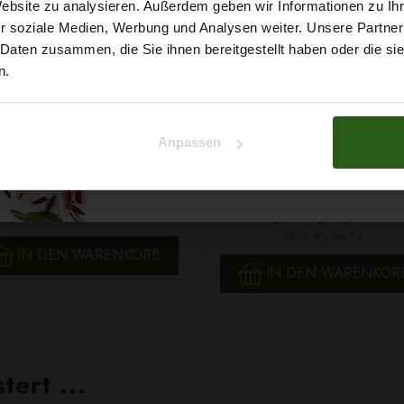
5% Rabat
Website zu analysieren. Außerdem geben wir Informationen zu I
r soziale Medien, Werbung und Analysen weiter. Unsere Partner
auf deine erste Bestellun
 Daten zusammen, die Sie ihnen bereitgestellt haben oder die s
n.
Na klar!
Anpassen
retchsamt Nicki Graugrün
Chiffon Blumen Dunkelro
Nein, Danke
6,29 € / 0,5 lm
4,05 € / 0,5 lm
5,79 € / 0,5 lm
2
(8,39 € / 1m
)
2
(5,40 € / 1m
)
SCHNELLANSICHT
IN DEN WARENKORB
SCHNELLANSICHT
IN DEN WARENKOR
ert ...