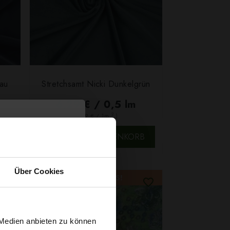
lau
Stretchsamt Nicki Dunkelgrün
6,29 € / 0,5 lm
2
(8,39 € / 1m
)
SCHNELLANSICHT
B
IN DEN WARENKORB
Über Cookies
SONDERPREIS!
-30%
 Medien anbieten zu können