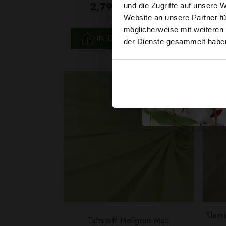
2,79 € / 0,5 lm
und die Zugriffe auf unsere 
2
Website an unsere Partner fü
(3,72 € / 1m
)
möglicherweise mit weiteren
SCHNELLANSICHT
IN DEN WARENKORB
der Dienste gesammelt habe
Klass
Taftstoff Hellgrün Matt