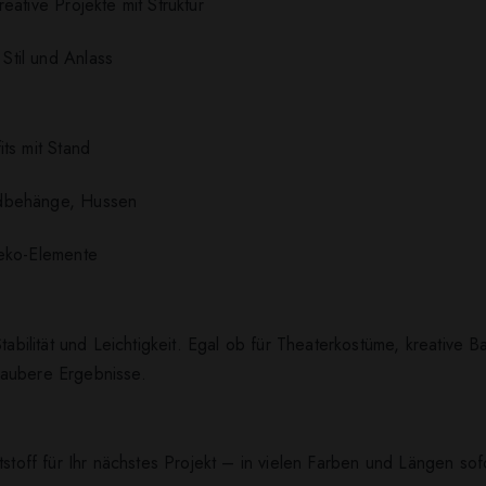
eative Projekte mit Struktur
til und Anlass
its mit Stand
ndbehänge, Hussen
Deko-Elemente
tabilität und Leichtigkeit. Egal ob für Theaterkostüme, kreative B
 saubere Ergebnisse.
stoff für Ihr nächstes Projekt – in vielen Farben und Längen sofo