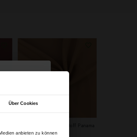
Über Cookies
anama
Klassischer Polyesterstoff Panama
Braun
 Medien anbieten zu können