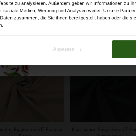
5% Rabat
2,79 € / 0,5 lm
2,79 € / 0,5 lm
Website zu analysieren. Außerdem geben wir Informationen zu I
2
2
r soziale Medien, Werbung und Analysen weiter. Unsere Partner
(3,72 € / 1m
)
(3,72 € / 1m
)
auf deine erste Bestellun
 Daten zusammen, die Sie ihnen bereitgestellt haben oder die s
SCHNELLANSICHT
SCHNELLANSICHT
IN DEN WARENKORB
IN DEN WARENKOR
n.
Na klar!
Anpassen
Nein, Danke
ischer Polyesterstoff Panama
Klassischer Polyesterstoff P