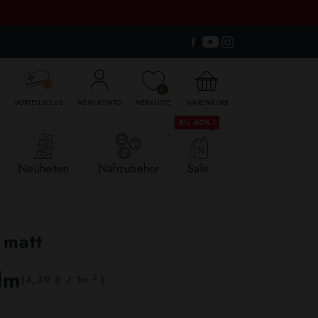

0
VORTEILSCLUB
MEIN KONTO
MERKLISTE
WARENKORB
Bis -60% !
Neuheiten
Nähzubehör
Sale
e matt
lm
2
(4,39 € / 1m
)