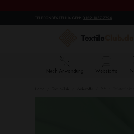
TELEFONBESTELLUNGEN:
0152 1037 7724
Nach Anwendung
Webstoffe
Na
Home
TextileClub
Webstoffe
Taft
Taftstoff pist