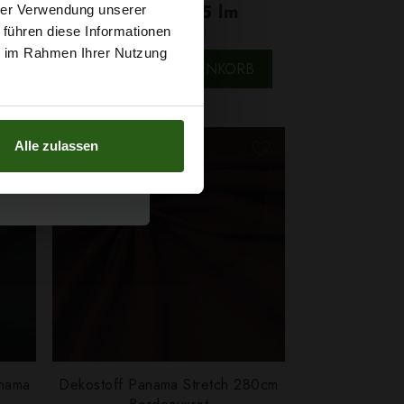
t
2,79 € / 0,5 lm
hrer Verwendung unserer
2
 führen diese Informationen
(3,72 € / 1m
)
g sichern?
ie im Rahmen Ihrer Nutzung
SCHNELLANSICHT
B
IN DEN WARENKORB
Alle zulassen
anama
Dekostoff Panama Stretch 280cm