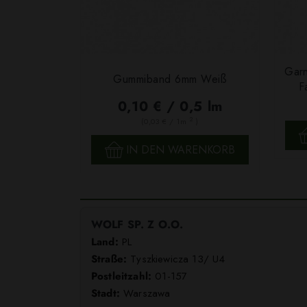
Garn
Gummiband 6mm Weiß
F
0,10 € / 0,5 lm
2
(0,03 € / 1m
)
SCHNELLANSICHT
IN DEN WARENKORB
WOLF SP. Z O.O.
Land:
PL
Straße:
Tyszkiewicza 13/ U4
Postleitzahl:
01-157
Stadt:
Warszawa