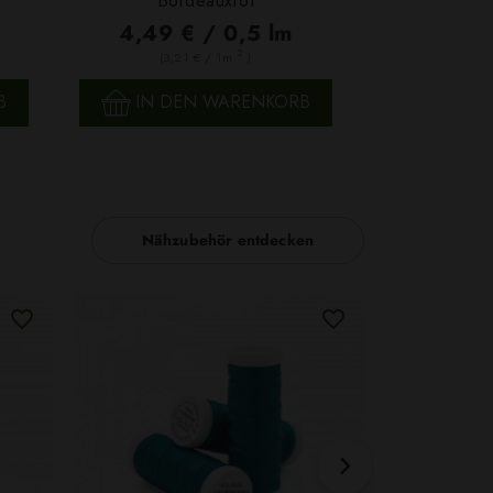
Bordeauxrot
4,49 € / 0,5 lm
2
(3,21 € / 1m
)
SCHNELLANSICHT
B
IN DEN WARENKORB
Nähzubehör entdecken