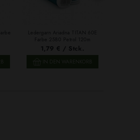
Farbe
Ledergarn Ariadna TITAN 60E
Garn Papat
Farbe 2580 Petrol 120m
We
1,79 € / Stck.
4,7
SCHNELLANSICHT
SCH
RB
IN DEN WARENKORB
IN