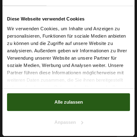
2,79 € / 0,5 lm
2
Diese Webseite verwendet Cookies
(3,72 € / 1m
)
Wir verwenden Cookies, um Inhalte und Anzeigen zu
IN DEN WARENKORB
personalisieren, Funktionen für soziale Medien anbieten
Wie wäre es mit
zu können und die Zugriffe auf unsere Website zu
5 % Rabatt
analysieren. Außerdem geben wir Informationen zu Ihrer
Verwendung unserer Website an unsere Partner für
auf deine erste Bestellung?
soziale Medien, Werbung und Analysen weiter. Unsere
Partner führen diese Informationen möglicherweise mit
Na klar!
weiteren Daten zusammen, die Sie ihnen bereitgestellt
haben oder die sie im Rahmen Ihrer Nutzung der Dienste
Nein, Danke
gesammelt haben.
Alle zulassen
Anpassen