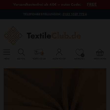
FREE
Versandkostenfrei ab 40€ – nutze Code:
TELEFONBESTELLUNGEN:
0152 1037 7724
0
MENU
SUCHEN
VORTEILSCLUB
MEIN KONTO
MERKLISTE
WARENKORB