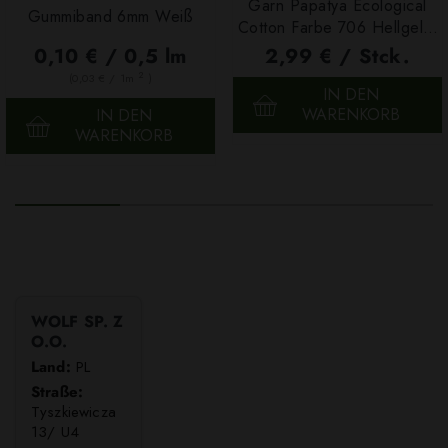
Garn Papatya Ecological
Gummiband 6mm Weiß
Cotton Farbe 706 Hellgelb,
100g
0,10 € / 0,5 lm
2,99 € / Stck.
2
(0,03 € / 1m
)
IN DEN
WARENKORB
IN DEN
WARENKORB
WOLF SP. Z
O.O.
Land:
PL
Straße:
Tyszkiewicza
13/ U4