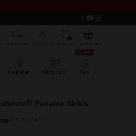

0
VORTEILSCLUB
MEIN KONTO
MERKLISTE
WARENKORB
Bis -60% !
Neuheiten
Nähzubehör
Sale
esterstoff Panama türkis
lm
2
(3,72 € / 1m
)