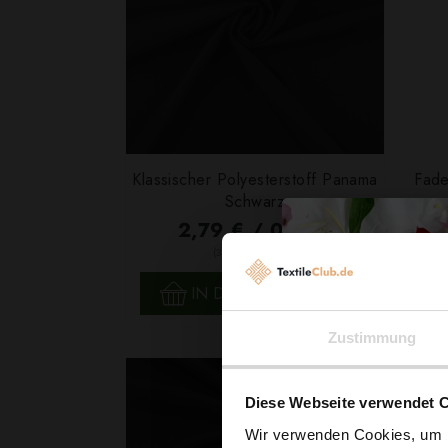
Klassischer Polyesterstoff Panama
Fade
Schwarz
2,79 € / 0,5 lm
2
(3,72 € / 1m
)
SCHNELLANSICHT
IN DEN WARENKORB
Zustimmung
Diese Webseite verwendet 
Wir verwenden Cookies, um I