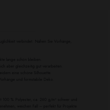
auglichkeit verbindet. Nähen Sie Vorhänge,
ekte lange schön bleiben.
ch aber gleichzeitig gut verarbeiten.
idern eine schöne Silhouette.
te Vorhänge und formstabile Deko.
 ist 100 % Polyester, ca. 260 g/m² schwer und
genehmen, weichen Fall – perfekt für Projekte