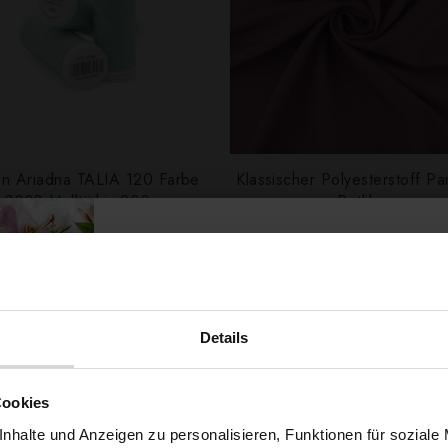
n Ariadna TALIA 120 Farbe
Klassischer Polyesterstoff P
0083 Helltürkis 200m
Rotlila
0,99 € / Stck.
2,79 € / 0,5 lm
2
(3,72 € / 1m
)
SCHNELLANSICHT
IN DEN WARENKORB
SCHNELLANSICHT
IN DEN WARENKOR
Details
Möchtest du dir
Cookies
nhalte und Anzeigen zu personalisieren, Funktionen für soziale