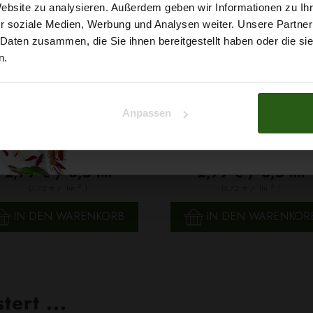
5% Rabat
Website zu analysieren. Außerdem geben wir Informationen zu I
r soziale Medien, Werbung und Analysen weiter. Unsere Partner
auf deine erste Bestellun
 Daten zusammen, die Sie ihnen bereitgestellt haben oder die s
n.
Na klar!
Anpassen
Nein, Danke
ischer Polyesterstoff Panama
Klassischer Polyesterstoff P
Gelb
Weiß
2,79 € / 0,5 lm
2,79 € / 0,5 lm
2
2
(3,72 € / 1m
)
(3,72 € / 1m
)
SCHNELLANSICHT
SCHNELLANSICHT
IN DEN WARENKORB
IN DEN WARENKOR
ert ...