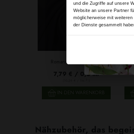
und die Zugriffe auf unsere 
Website an unsere Partner fü
möglicherweise mit weiteren
der Dienste gesammelt habe
Klass
Romanit Jersey Schwarz
7,79 € / 0,5 lm
2
(10,39 € / 1m
)
SCHNELLANSICHT
IN DEN WARENKORB
Nähzubehör, das begeist