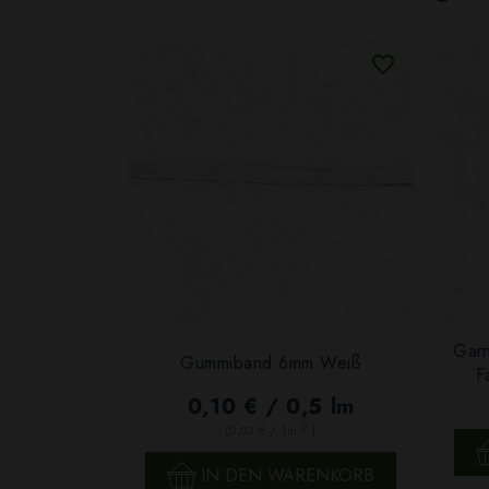
Garn
Gummiband 6mm Weiß
F
0,10 € / 0,5 lm
2
(0,03 € / 1m
)
SCHNELLANSICHT
IN DEN WARENKORB