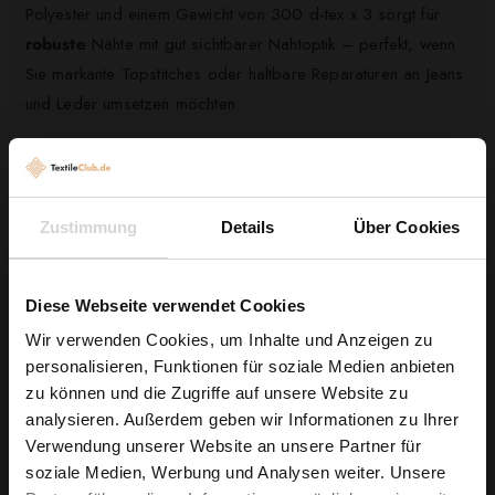
Polyester und einem Gewicht von 300 d-tex x 3 sorgt für
robuste
Nähte mit gut sichtbarer Nahtoptik – perfekt, wenn
Sie markante Topstitches oder haltbare Reparaturen an Jeans
und Leder umsetzen möchten.
Nutzen Sie das Garn für Möbelpolster, Matratzen- oder
Bodenbelagsnähte, ebenso wie für dekorative Akzente an
Kleidungsstücken. Seine
vielseitige
Neutralität in Grau macht
Zustimmung
Details
Über Cookies
es zur idealen Wahl, wenn Sie eine zuverlässige Basisfarbe
für funktionale oder gestalterische Projekte suchen.
Diese Webseite verwendet Cookies
Sichern Sie sich jetzt Ihren Ariadna TALIA 30 und beginnen
Wir verwenden Cookies, um Inhalte und Anzeigen zu
Sie Ihr nächstes Projekt mit einem Garn, das Belastbarkeit
personalisieren, Funktionen für soziale Medien anbieten
Wie wäre es mit
und vielseitige Einsetzbarkeit kombiniert.
zu können und die Zugriffe auf unsere Website zu
5 % Rabatt
analysieren. Außerdem geben wir Informationen zu Ihrer
Verwendung unserer Website an unsere Partner für
auf deine erste Bestellung?
soziale Medien, Werbung und Analysen weiter. Unsere