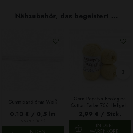
Nähzubehör, das begeistert ...
Garn Papatya Ecological
Gummiband 6mm Weiß
Cotton Farbe 706 Hellgelb,
100g
0,10 € / 0,5 lm
2,99 € / Stck.
2
(0,03 € / 1m
)
IN DEN
WARENKORB
IN DEN