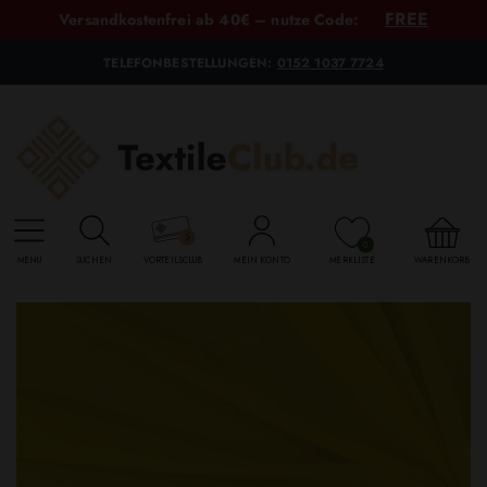
FREE
Versandkostenfrei ab 40€ – nutze Code:
TELEFONBESTELLUNGEN:
0152 1037 7724
0
MENU
SUCHEN
VORTEILSCLUB
MEIN KONTO
MERKLISTE
WARENKORB