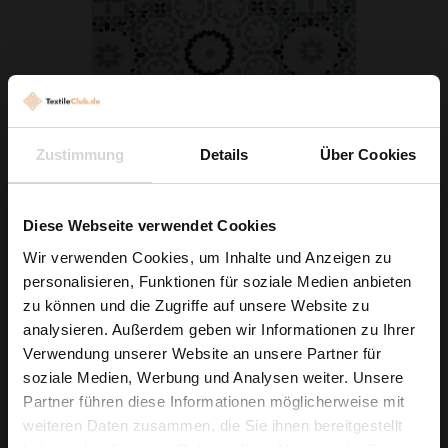
Zustimmung
Details
Über Cookies
Stretchstoff Barbie Ornamente Weiß
4,40 € / 0,5 lm
Diese Webseite verwendet Cookies
6,29 € / 0,5 lm
2
(5,87 € / 1m
)
Wir verwenden Cookies, um Inhalte und Anzeigen zu
personalisieren, Funktionen für soziale Medien anbieten
IN DEN WARENKORB
Wie wäre es mit
zu können und die Zugriffe auf unsere Website zu
5 % Rabatt
analysieren. Außerdem geben wir Informationen zu Ihrer
Verwendung unserer Website an unsere Partner für
auf deine erste Bestellung?
soziale Medien, Werbung und Analysen weiter. Unsere
Partner führen diese Informationen möglicherweise mit
Na klar!
weiteren Daten zusammen, die Sie ihnen bereitgestellt