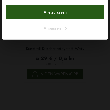
haben oder die sie im Rahmen Ihrer Nutzung der Dienste
Nein, Danke
gesammelt haben.
Alle zulassen
Anpassen
Kunstfell Kuschelteddystoff Weiß
5,29 € / 0,5 lm
2
(6,83 € / 1m
)
IN DEN WARENKORB