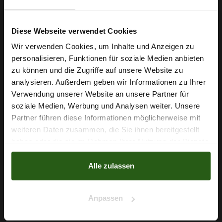
Diese Webseite verwendet Cookies
Wir verwenden Cookies, um Inhalte und Anzeigen zu
personalisieren, Funktionen für soziale Medien anbieten
Wie wäre es mit
zu können und die Zugriffe auf unsere Website zu
5 % Rabatt
analysieren. Außerdem geben wir Informationen zu Ihrer
Verwendung unserer Website an unsere Partner für
auf deine erste Bestellung?
soziale Medien, Werbung und Analysen weiter. Unsere
Partner führen diese Informationen möglicherweise mit
Na klar!
weiteren Daten zusammen, die Sie ihnen bereitgestellt
haben oder die sie im Rahmen Ihrer Nutzung der Dienste
Nein, Danke
gesammelt haben.
Chiffon Abstrakte Flecken Grün
Alle zulassen
5,79 € / 0,5 lm
2
(7,72 € / 1m
)
Anpassen
IN DEN WARENKORB