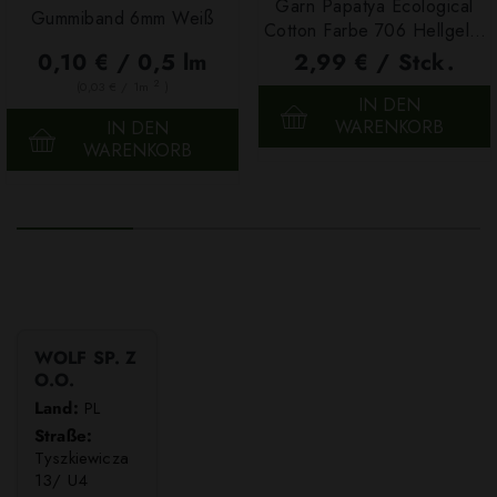
Garn Papatya Ecological
Gummiband 6mm Weiß
Cotton Farbe 706 Hellgelb,
100g
0,10 € / 0,5 lm
2,99 € / Stck.
2
(0,03 € / 1m
)
IN DEN
WARENKORB
IN DEN
WARENKORB
WOLF SP. Z
O.O.
Land:
PL
Straße:
Tyszkiewicza
13/ U4