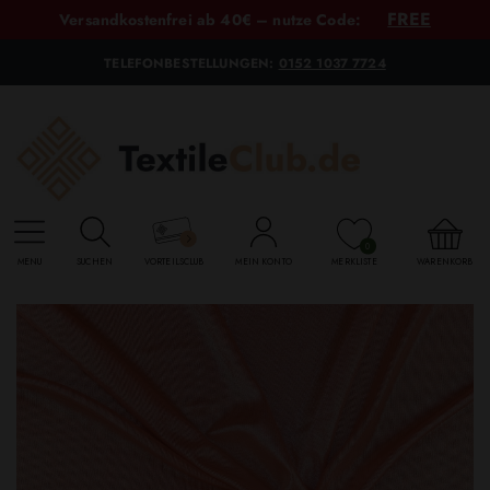
FREE
Versandkostenfrei ab 40€ – nutze Code:
TELEFONBESTELLUNGEN:
0152 1037 7724
0
MENU
SUCHEN
VORTEILSCLUB
MEIN KONTO
MERKLISTE
WARENKORB