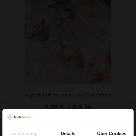
Royalchiffon Freskenmuster Graufarben
7,29 € / 0,5 lm
2
(9,72 € / 1m
)
IN DEN WARENKORB
Zustimmung
Details
Über Cookies