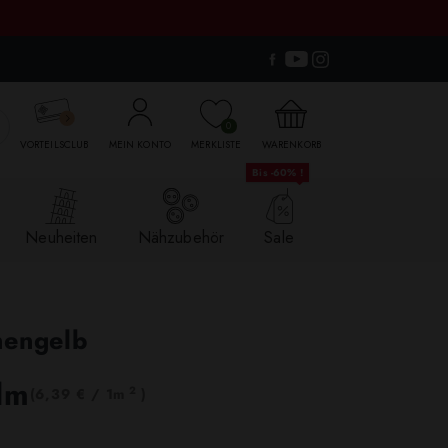

0
VORTEILSCLUB
MEIN KONTO
MERKLISTE
WARENKORB
Bis -60% !
Neuheiten
Nähzubehör
Sale
nengelb
lm
2
(6,39 € / 1m
)