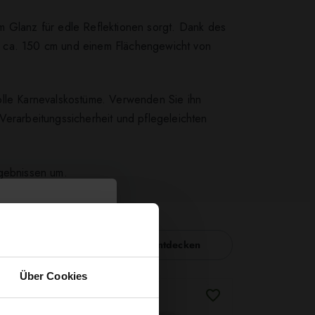
tem Glanz für edle Reflektionen sorgt. Dank des
von ca. 150 cm und einem Flächengewicht von
olle Karnevalskostüme. Verwenden Sie ihn
Verarbeitungssicherheit und pflegeleichten
rgebnissen um.
Nähzubehör entdecken
Über Cookies