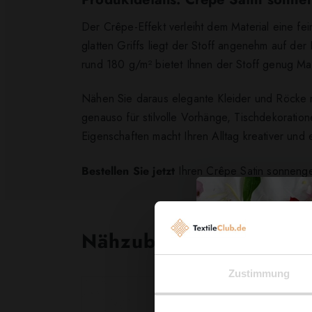
Der Crêpe-Effekt verleiht dem Material eine fei
glatten Griffs liegt der Stoff angenehm auf de
rund 180 g/m² bietet Ihnen der Stoff genug Mat
Nähen Sie daraus elegante Kleider und Röcke m
genauso für stilvolle Vorhänge, Tischdekoratio
Eigenschaften macht Ihren Alltag kreativer und 
Bestellen Sie jetzt
Ihren Crêpe Satin sonnengel
Nähzubehör, das begeist
Zustimmung