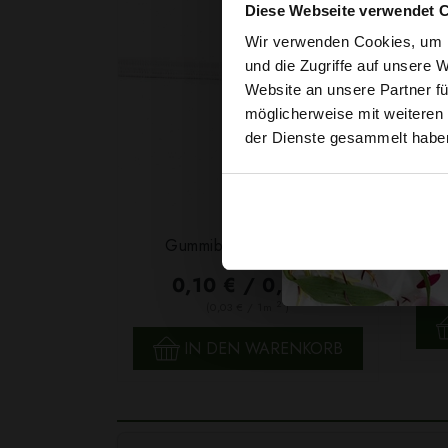
Diese Webseite verwendet 
Wir verwenden Cookies, um I
und die Zugriffe auf unsere 
Website an unsere Partner fü
möglicherweise mit weiteren
der Dienste gesammelt habe
Garn
Gummiband 6mm Weiß
F
0,10 € / 0,5 lm
2
(0,03 € / 1m
)
SCHNELLANSICHT
IN DEN WARENKORB