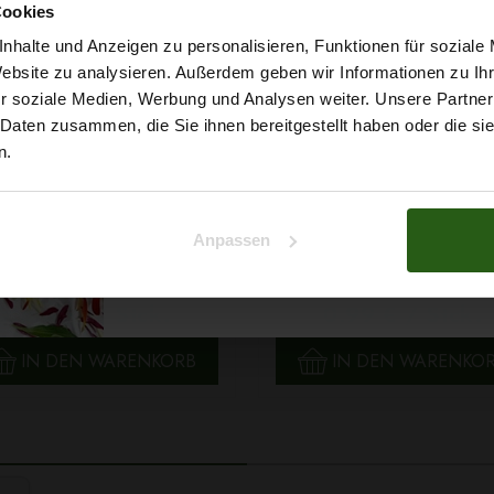
Möchtest du dir
Cookies
5% Rabat
nhalte und Anzeigen zu personalisieren, Funktionen für soziale
Website zu analysieren. Außerdem geben wir Informationen zu I
r soziale Medien, Werbung und Analysen weiter. Unsere Partner
auf deine erste Bestellun
 Daten zusammen, die Sie ihnen bereitgestellt haben oder die s
n.
Na klar!
Anpassen
 Papatya Ecological Cotton
Faden Ariadna TALIA 120 
Nein, Danke
arbe 706 Hellgelb, 100g
0854 Braunton 200m
2,99 € / Stck.
0,99 € / Stck.
SCHNELLANSICHT
SCHNELLANSICHT
IN DEN WARENKORB
IN DEN WARENKO