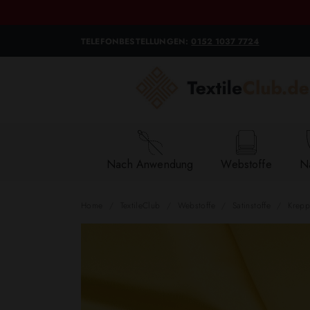
TELEFONBESTELLUNGEN:
0152 1037 7724
Nach Anwendung
Webstoffe
Na
Home
TextileClub
Webstoffe
Satinstoffe
Krepp