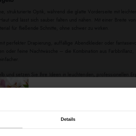
ne, strukturierte Optik, während die glatte Vorderseite mit leich
r Haut und lässt sich sauber falten und nähen. Mit einer Breite 
erial für fließende Schnitte, ohne schwer zu wirken.
it perfekter Drapierung, auffällige Abendkleider oder fantasiev
nen oder feine Nachtwäsche – die Kombination aus Farbbrillanz, 
einfacher.
b und setzen Sie Ihre Ideen in leuchtenden, professionellen E
ert ...
Details