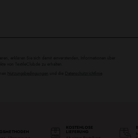
ren, erklären Sie sich damit einverstanden, Informationen über
te von TextileClub.de zu erhalten.
inen
Nutzungsbedingungen
und die
Datenschutzrichtlinie
.
KOSTENLOSE
GSMETHODEN
LIEFERUNG
b
larna, Überweisung.
Ab einem Bestellwert
K