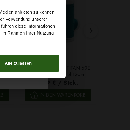
t
 Medien anbieten zu können
hrer Verwendung unserer
 führen diese Informationen
g sichern?
ie im Rahmen Ihrer Nutzung
Alle zulassen
Farbe
Ledergarn Ariadna TITAN 60E
Garn Papat
Farbe 2580 Petrol 120m
We
1,79 € / Stck.
4,7
SCHNELLANSICHT
SCH
RB
IN DEN WARENKORB
IN