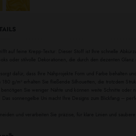
TAILS
ifft auf feine Krepp-Textur: Dieser Stoff ist Ihre schnelle Abkür
ylooks oder stilvolle Dekorationen, die durch den dezenten Glanz 
 sorgt dafür, dass Ihre Nähprojekte Form und Farbe behalten un
a 180 g/m² erhalten Sie fließende Silhouetten, die trotzdem Struk
 benötigen Sie weniger Nähte und können weite Schnitte oder na
: Das sonnengelbe Uni macht Ihre Designs zum Blickfang – per
chneiden und verarbeiten Sie präzise, für klare Linien und saub
ngelb