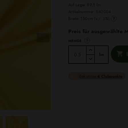
Auf Lager 89,5 lm
Artikelnummer:
SAT004
?
Breite: 150cm (+/- 3%)
Preis für ausgewählte
?
MENGE

lm
Bekomme
4 Clubpunkte