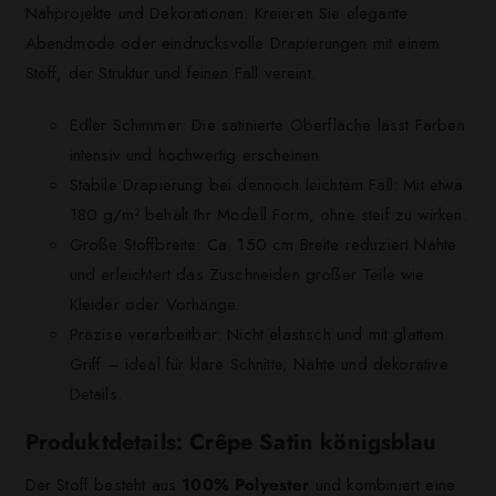
Nähprojekte und Dekorationen. Kreieren Sie elegante
Abendmode oder eindrucksvolle Drapierungen mit einem
Stoff, der Struktur und feinen Fall vereint.
Edler Schimmer: Die satinierte Oberfläche lässt Farben
intensiv und hochwertig erscheinen.
Stabile Drapierung bei dennoch leichtem Fall: Mit etwa
180 g/m² behält Ihr Modell Form, ohne steif zu wirken.
Große Stoffbreite: Ca. 150 cm Breite reduziert Nähte
und erleichtert das Zuschneiden großer Teile wie
Kleider oder Vorhänge.
Präzise verarbeitbar: Nicht elastisch und mit glattem
Griff – ideal für klare Schnitte, Nähte und dekorative
Details.
Produktdetails: Crêpe Satin königsblau
Der Stoff besteht aus
100% Polyester
und kombiniert eine