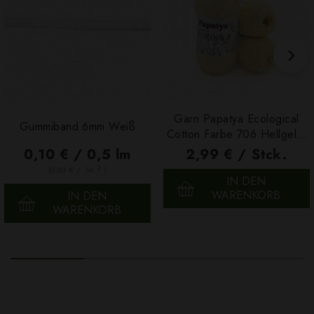
Garn Papatya Ecological
Gummiband 6mm Weiß
Cotton Farbe 706 Hellgelb,
100g
0,10 € / 0,5 lm
2,99 € / Stck.
2
(0,03 € / 1m
)
IN DEN
WARENKORB
IN DEN
WARENKORB