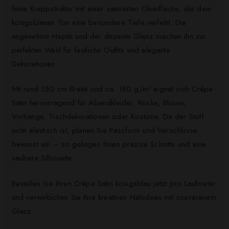
feine Kreppstruktur mit einer satinierten Oberfläche, die dem
königsblauen Ton eine besondere Tiefe verleiht. Die
angenehme Haptik und der dezente Glanz machen ihn zur
perfekten Wahl für festliche Outfits und elegante
Dekorationen.
Mit rund 150 cm Breite und ca. 180 g/m² eignet sich Crêpe
Satin hervorragend für Abendkleider, Röcke, Blusen,
Vorhänge, Tischdekorationen oder Kostüme. Da der Stoff
nicht elastisch ist, planen Sie Passform und Verschlüsse
bewusst ein – so gelingen Ihnen präzise Schnitte und eine
saubere Silhouette.
Bestellen Sie Ihren Crêpe Satin königsblau jetzt pro Laufmeter
und verwirklichen Sie Ihre kreativen Nähideen mit souveränem
Glanz.