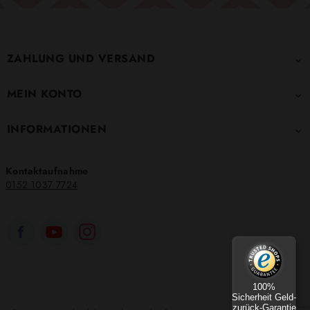
ZAHLUNG UND VERSAND

MEIN KONTO

INFORMATIONEN

Kontaktaufnahme
0152 1037 7724
100%
Sicherheit Geld-
zurück-Garantie