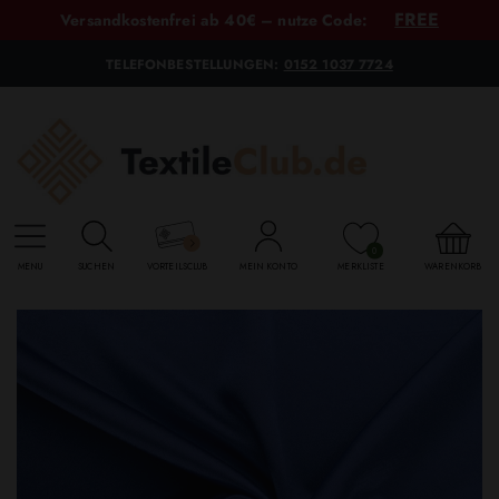
FREE
Versandkostenfrei ab 40€ – nutze Code:
TELEFONBESTELLUNGEN:
0152 1037 7724
0
MENU
SUCHEN
VORTEILSCLUB
MEIN KONTO
MERKLISTE
WARENKORB