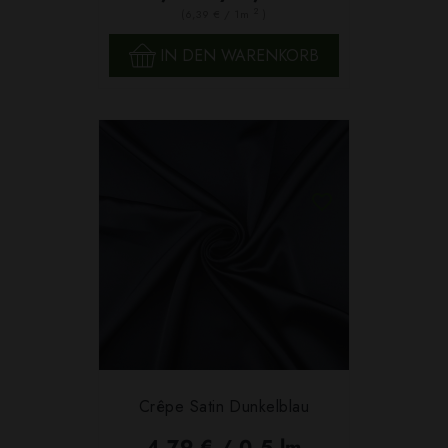
2
(6,39 € / 1m
)
IN DEN WARENKORB
Crêpe Satin Dunkelblau
4,79 € / 0,5 lm