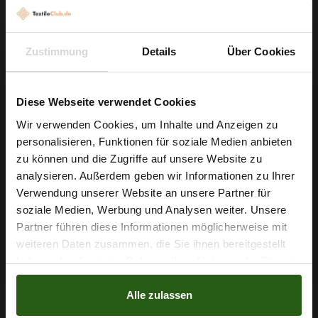
5,79 € / 0,5 lm
2
(7,72 € / 1m
)
Zustimmung
Details
Über Cookies
IN DEN WARENKORB
Diese Webseite verwendet Cookies
Wir verwenden Cookies, um Inhalte und Anzeigen zu
personalisieren, Funktionen für soziale Medien anbieten
Wie wäre es mit
zu können und die Zugriffe auf unsere Website zu
5 % Rabatt
analysieren. Außerdem geben wir Informationen zu Ihrer
Verwendung unserer Website an unsere Partner für
auf deine erste Bestellung?
soziale Medien, Werbung und Analysen weiter. Unsere
Partner führen diese Informationen möglicherweise mit
Na klar!
weiteren Daten zusammen, die Sie ihnen bereitgestellt
haben oder die sie im Rahmen Ihrer Nutzung der Dienste
Nein, Danke
gesammelt haben.
Alle zulassen
Jumbo Stretch Königsblau