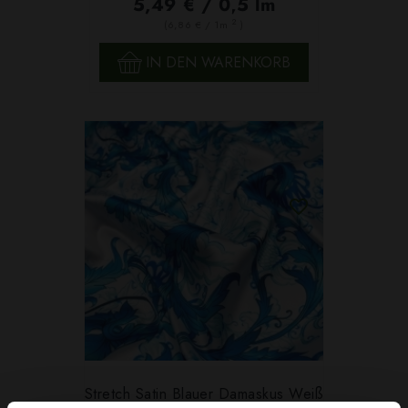
5,49 € / 0,5 lm
2
(6,86 € / 1m
)
IN DEN WARENKORB
Stretch Satin Blauer Damaskus Weiß