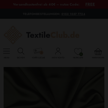
FREE
Versandkostenfrei ab 40€ – nutze Code:
TELEFONBESTELLUNGEN:
0152 1037 7724
0
MENU
SUCHEN
VORTEILSCLUB
MEIN KONTO
MERKLISTE
WARENKORB