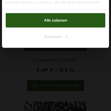
Na klar!
weiteren Daten zusammen, die Sie ihnen bereitgestellt
haben oder die sie im Rahmen Ihrer Nutzung der Dienste
Nein, Danke
gesammelt haben.
Alle zulassen
Anpassen
Outdoorstoff Dunkel Oliv
5,49 € / 0,5 lm
2
(7,32 € / 1m
)
IN DEN WARENKORB