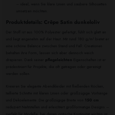
– ideal, wenn Sie klare Linien und saubere Silhouetten
umsetzen möchten.
Produktdetails: Crêpe Satin dunkeloliv
Der Stoff ist aus 100% Polyester gefertigt, fühlt sich glatt an
und liegt angenehm auf der Haut. Mit rund 180 g/m² bietet er
eine schöne Balance zwischen Stand und Fall: Creationen
behalten ihre Form, lassen sich aber dennoch weich
drapieren. Dank seiner
pflegeleichten
Eigenschaften ist er
prädestiniert für Projekte, die oft getragen oder gereinigt
werden sollen.
Kreieren Sie elegante Abendkleider mit fließenden Röcken,
taillierte Schnitte mit klaren Linien oder großzügige Vorhänge
und Dekoelemente. Die großzügige Breite von
150 cm
reduziert Nahtstellen und erleichtert großformatige Designs –
perfekt für Modelle, bei denen optische Kontinuität wichtig ist.