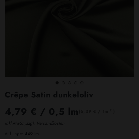
Crêpe Satin dunkeloliv
4,79 €
/ 0,5 lm
2
(6,39 € / 1m
)
inkl.MwSt.,zzgl. Versandkosten
Auf Lager 449 lm