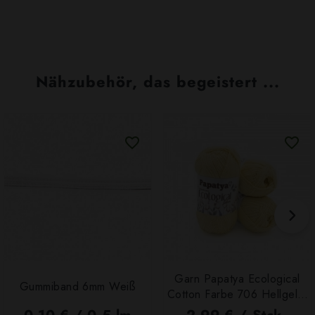
Nähzubehör, das begeistert ...
Garn Papatya Ecological
Gummiband 6mm Weiß
Cotton Farbe 706 Hellgelb,
100g