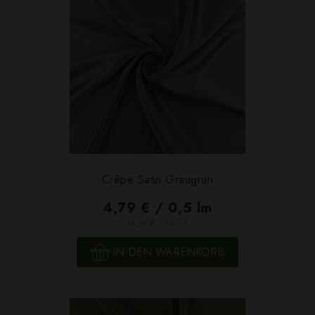
Crêpe Satin Graugrün
4,79 € / 0,5 lm
2
(6,39 € / 1m
)
IN DEN WARENKORB