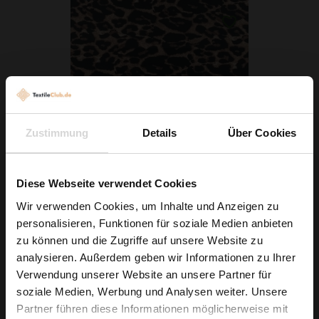
Zustimmung
Details
Über Cookies
Stretchstoff Barbie Leopard Braun
Diese Webseite verwendet Cookies
6,29 € / 0,5 lm
Wir verwenden Cookies, um Inhalte und Anzeigen zu
2
(8,39 € / 1m
)
personalisieren, Funktionen für soziale Medien anbieten
Wie wäre es mit
IN DEN WARENKORB
zu können und die Zugriffe auf unsere Website zu
5 % Rabatt
analysieren. Außerdem geben wir Informationen zu Ihrer
Verwendung unserer Website an unsere Partner für
auf deine erste Bestellung?
soziale Medien, Werbung und Analysen weiter. Unsere
Partner führen diese Informationen möglicherweise mit