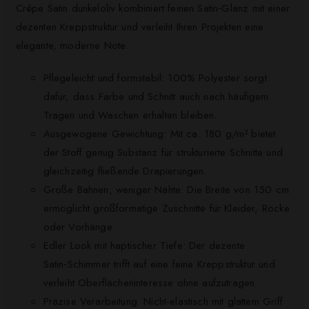
Crêpe Satin dunkeloliv kombiniert feinen Satin‑Glanz mit einer
dezenten Kreppstruktur und verleiht Ihren Projekten eine
elegante, moderne Note.
Pflegeleicht und formstabil: 100% Polyester sorgt
dafür, dass Farbe und Schnitt auch nach häufigem
Tragen und Waschen erhalten bleiben.
Ausgewogene Gewichtung: Mit ca. 180 g/m² bietet
der Stoff genug Substanz für strukturierte Schnitte und
gleichzeitig fließende Drapierungen.
Große Bahnen, weniger Nähte: Die Breite von 150 cm
ermöglicht großformatige Zuschnitte für Kleider, Röcke
oder Vorhänge.
Edler Look mit haptischer Tiefe: Der dezente
Satin‑Schimmer trifft auf eine feine Kreppstruktur und
verleiht Oberflächeninteresse ohne aufzutragen.
Präzise Verarbeitung: Nicht-elastisch mit glattem Griff