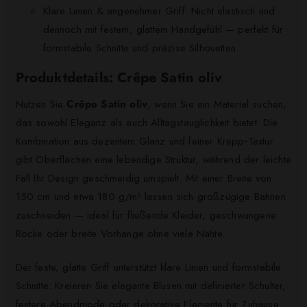
Klare Linien & angenehmer Griff: Nicht elastisch und
dennoch mit festem, glattem Handgefühl — perfekt für
formstabile Schnitte und präzise Silhouetten.
Produktdetails: Crêpe Satin oliv
Nutzen Sie
Crêpe Satin oliv
, wenn Sie ein Material suchen,
das sowohl Eleganz als auch Alltagstauglichkeit bietet. Die
Kombination aus dezentem Glanz und feiner Krepp‑Textur
gibt Oberflächen eine lebendige Struktur, während der leichte
Fall Ihr Design geschmeidig umspielt. Mit einer Breite von
150 cm und etwa 180 g/m² lassen sich großzügige Bahnen
zuschneiden — ideal für fließende Kleider, geschwungene
Röcke oder breite Vorhänge ohne viele Nähte.
Der feste, glatte Griff unterstützt klare Linien und formstabile
Schnitte: Kreieren Sie elegante Blusen mit definierter Schulter,
festere Abendmode oder dekorative Elemente für Zuhause.