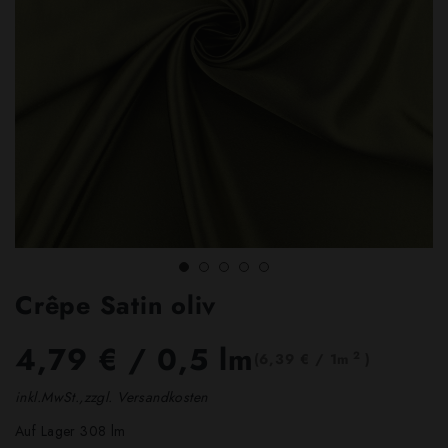
Crêpe Satin oliv
4,79 €
/ 0,5 lm
2
(6,39 € / 1m
)
inkl.MwSt.,zzgl. Versandkosten
Auf Lager 308 lm