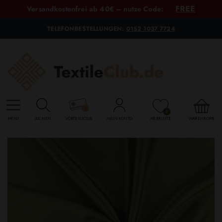
FREE
Versandkostenfrei ab 40€ – nutze Code:
TELEFONBESTELLUNGEN:
0152 1037 7724
0
MENU
SUCHEN
VORTEILSCLUB
MEIN KONTO
MERKLISTE
WARENKORB