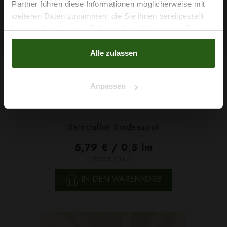
Partner führen diese Informationen möglicherweise mit
Na klar!
weiteren Daten zusammen, die Sie ihnen bereitgestellt
haben oder die sie im Rahmen Ihrer Nutzung der Dienste
Nein, Danke
gesammelt haben.
Alle zulassen
Anpassen
Satinchiffon Bordeauxrot
5,79 € / 0,5 lm
2
(7,72 € / 1m
)
IN DEN WARENKORB