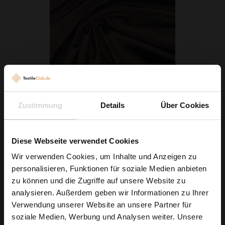
Zustimmung
Details
Über Cookies
Stretch Satin Dunkelbraun
3,79 € / 0,5 lm
Diese Webseite verwendet Cookies
2
(5,05 € / 1m
)
Wir verwenden Cookies, um Inhalte und Anzeigen zu
personalisieren, Funktionen für soziale Medien anbieten
IN DEN WARENKORB
Wie wäre es mit
zu können und die Zugriffe auf unsere Website zu
5 % Rabatt
analysieren. Außerdem geben wir Informationen zu Ihrer
Verwendung unserer Website an unsere Partner für
auf deine erste Bestellung?
soziale Medien, Werbung und Analysen weiter. Unsere