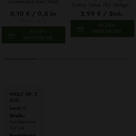
Gummiband 6mm Weiß
Cotton Farbe 706 Hellgelb,
100g
0,10 € / 0,5 lm
2,99 € / Stck.
2
(0,03 € / 1m
)
IN DEN
WARENKORB
IN DEN
WARENKORB
WOLF SP. Z
O.O.
Land:
PL
Straße:
Tyszkiewicza
13/ U4
Postleitzahl: