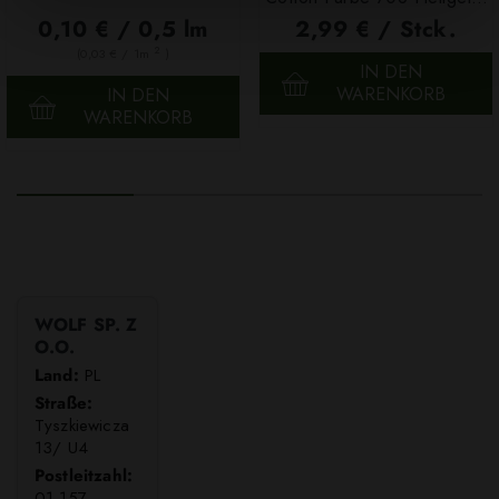
100g
0,10 € / 0,5 lm
2,99 € / Stck.
2
(0,03 € / 1m
)
IN DEN
WARENKORB
IN DEN
WARENKORB
WOLF SP. Z
O.O.
Land:
PL
Straße:
Tyszkiewicza
13/ U4
Postleitzahl:
01-157