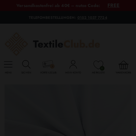
FREE
Versandkostenfrei ab 40€ – nutze Code:
TELEFONBESTELLUNGEN:
0152 1037 7724
0
MENU
SUCHEN
VORTEILSCLUB
MEIN KONTO
MERKLISTE
WARENKORB