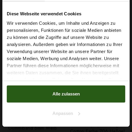
mint und setzen Sie Ihre Designideen in stilvolle Realität um –
greifen Sie zu und starten Sie Ihr nächstes Nähprojekt!
Diese Webseite verwendet Cookies
Wir verwenden Cookies, um Inhalte und Anzeigen zu
personalisieren, Funktionen für soziale Medien anbieten
Wie wäre es mit
zu können und die Zugriffe auf unsere Website zu
Nähzubehör, das begeistert ...
5 % Rabatt
analysieren. Außerdem geben wir Informationen zu Ihrer
Verwendung unserer Website an unsere Partner für
auf deine erste Bestellung?
soziale Medien, Werbung und Analysen weiter. Unsere
Partner führen diese Informationen möglicherweise mit
Na klar!
weiteren Daten zusammen, die Sie ihnen bereitgestellt
haben oder die sie im Rahmen Ihrer Nutzung der Dienste
Nein, Danke
gesammelt haben.
Alle zulassen
Anpassen
Garn Papatya Ecological
Gummiband 6mm Weiß
Cotton Farbe 706 Hellgelb,