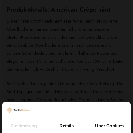
Produktdetails: American Crêpe mint
Dieser Kreppstoff kombiniert eine feine, leicht strukturierte
Oberfläche mit einem weichen Fall und einer dezenten
Stretch-Komponente. Durch das geringe Gewicht und die
atmungsaktive Oberfläche eignet er sich besonders für
sommerliche Kleider, leichte Blusen, fließende Röcke und
elegante Tops. Mit einer Stoffbreite von ca. 150 cm arbeiten
Sie wirtschaftlich – ideal für Muster mit wenig Verschnitt.
Beim Nähen bestätigt sich die angenehme Verarbeitung: Der
Stoff liegt gut unter der Nähmaschine, franst kaum und behält
seine elegante Optik auch nach dem Tragen. Nutzen Sie ihn
für Projekte, die Leichtigkeit und einen gepflegten,
knitterarmen Look verlangen.
Zustimmung
Details
Über Cookies
Entdecken Sie jetzt die Möglichkeiten mit American Crêpe