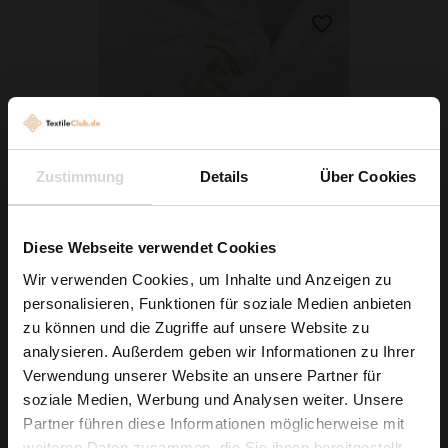
Zustimmung
Details
Über Cookies
Crêpe Ecru
Diese Webseite verwendet Cookies
6,29 € / 0,5 lm
Wir verwenden Cookies, um Inhalte und Anzeigen zu
2
(8,39 € / 1m
)
personalisieren, Funktionen für soziale Medien anbieten
Wie wäre es mit
zu können und die Zugriffe auf unsere Website zu
IN DEN WARENKORB
5 % Rabatt
analysieren. Außerdem geben wir Informationen zu Ihrer
Verwendung unserer Website an unsere Partner für
auf deine erste Bestellung?
soziale Medien, Werbung und Analysen weiter. Unsere
Partner führen diese Informationen möglicherweise mit
Na klar!
weiteren Daten zusammen, die Sie ihnen bereitgestellt