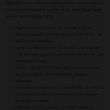
fließende Looks — ideal für Kleider, Röcke und feine Blusen.
Dieser leichte Kreppstoff inspiriert durch seine luftige Haptik
und die satte Grasgrün-Farbe.
Figurschonender Komfort: 3% Elasthan sorgt für
dezente Elastizität und eine angenehme Passform, die
Ihre Schnitte unterstützt.
Leicht und luftdurchlässig: Mit ca. 130 g/m² trägt der
Stoff luftig und eignet sich perfekt für sommerliche oder
mehrlagige Designs.
Weicher Fall: Der feine Krepp legt sich geschmeidig
an und verleiht Kleidern und Röcken elegante
Silhouetten.
Breite Einsatzmöglichkeiten: Die Stoffbreite von 150 cm
erleichtert Zuschnitt und kreative Musteranordnungen
bei großen Projekten.
Knitterarm und pflegeleicht: Der glatte, knitterfreie