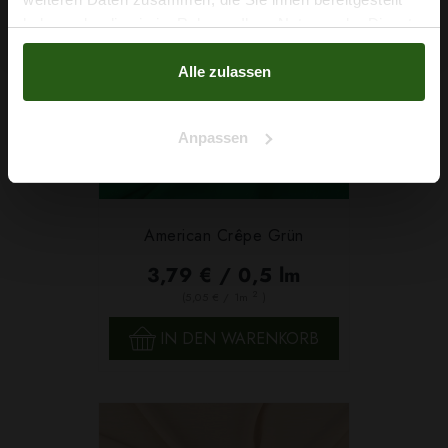
haben oder die sie im Rahmen Ihrer Nutzung der Dienste
Nein, Danke
gesammelt haben.
Alle zulassen
Anpassen
American Crêpe Grün
3,79 € / 0,5 lm
2
(5,05 € / 1m
)
IN DEN WARENKORB