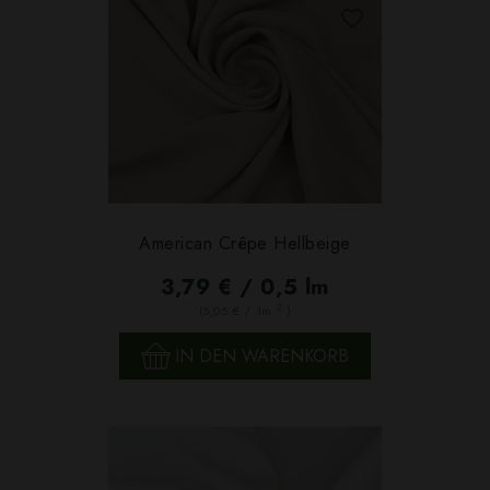
American Crêpe Hellbeige
3,79 € / 0,5 lm
2
(5,05 € / 1m
)
IN DEN WARENKORB