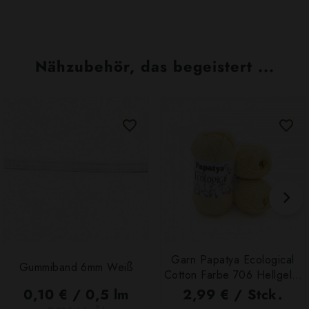
Nähzubehör, das begeistert ...
Garn Papatya Ecological
Gummiband 6mm Weiß
Cotton Farbe 706 Hellgelb,
100g
0,10 € / 0,5 lm
2,99 € / Stck.
2