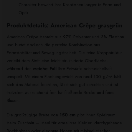
Charakter bewahrt Ihre Kreationen länger in Form und
Optik.
Produktdetails: American Crêpe grasgrün
American Crêpe besteht aus 97% Polyester und 3% Elasthan
und bietet dadurch die perfekte Kombination aus
Formstabilität und Bewegungsfreiheit. Die feine Kreppstruktur
verleiht dem Stoff eine leicht strukturierte Oberfläche,
während der
weiche Fall
Ihre Entwürfe schmeichelhaft
umspielt. Mit einem Flächengewicht von rund 130 g/m² fühlt
sich das Material leicht an, lässt sich gut schichten und ist
trotzdem ausreichend fein für fließende Röcke und feine
Blusen.
Die großzügige Breite von
150 cm
gibt Ihnen Spielraum
beim Zuschnitt — ideal für ärmellose Kleider, durchgehende
Rockbahnen oder elegante Hosen mit minimalistischen