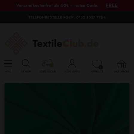
FREE
Versandkostenfrei ab 40€ – nutze Code:
TELEFONBESTELLUNGEN:
0152 1037 7724
0
MENU
SUCHEN
VORTEILSCLUB
MEIN KONTO
MERKLISTE
WARENKORB