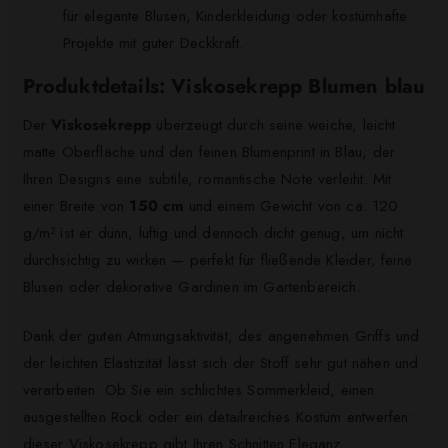
für elegante Blusen, Kinderkleidung oder kostümhafte
Projekte mit guter Deckkraft.
Produktdetails: Viskosekrepp Blumen blau
Der
Viskosekrepp
überzeugt durch seine weiche, leicht
matte Oberfläche und den feinen Blumenprint in Blau, der
Ihren Designs eine subtile, romantische Note verleiht. Mit
einer Breite von
150 cm
und einem Gewicht von ca. 120
g/m² ist er dünn, luftig und dennoch dicht genug, um nicht
durchsichtig zu wirken — perfekt für fließende Kleider, feine
Blusen oder dekorative Gardinen im Gartenbereich.
Dank der guten Atmungsaktivität, des angenehmen Griffs und
der leichten Elastizität lässt sich der Stoff sehr gut nähen und
verarbeiten. Ob Sie ein schlichtes Sommerkleid, einen
ausgestellten Rock oder ein detailreiches Kostüm entwerfen:
dieser Viskosekrepp gibt Ihren Schnitten Eleganz,