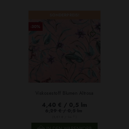
SONDERPREIS!
-30%
Viskosestoff Blumen Altrosa
4,40 € / 0,5 lm
6,29 € / 0,5 lm
2
(5,87 € / 1m
)
IN DEN WARENKORB