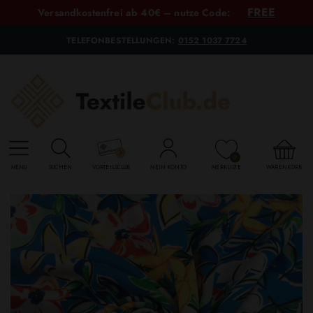
FREE
Versandkostenfrei ab 40€ – nutze Code:
TELEFONBESTELLUNGEN:
0152 1037 7724
0
MENU
SUCHEN
VORTEILSCLUB
MEIN KONTO
MERKLISTE
WARENKORB