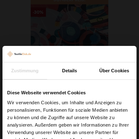
-30%
Zustimmung
Details
Über Cookies
Viskosestoff Abstrakte Formen
Diese Webseite verwendet Cookies
4,40 € / 0,5 lm
6,29 € / 0,5 lm
Wir verwenden Cookies, um Inhalte und Anzeigen zu
2
(5,87 € / 1m
)
personalisieren, Funktionen für soziale Medien anbieten
Wie wäre es mit
zu können und die Zugriffe auf unsere Website zu
IN DEN WARENKORB
5 % Rabatt
analysieren. Außerdem geben wir Informationen zu Ihrer
Verwendung unserer Website an unsere Partner für
auf deine erste Bestellung?