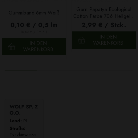
Garn Papatya Ecological
Gummiband 6mm Weiß
Cotton Farbe 706 Hellgelb,
100g
0,10 € / 0,5 lm
2,99 € / Stck.
2
(0,03 € / 1m
)
IN DEN
WARENKORB
IN DEN
WARENKORB
WOLF SP. Z
O.O.
Land:
PL
Straße:
Tyszkiewicza