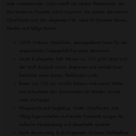
matt schimmernder Viskosestoff mit zartem Blumenprint, der
Ihre kreativen Projekte sofort inspiriert. Sie spüren die weiche
Oberfläche und den eleganten Fall, ideal für feminine Blusen,
Kleider und luftige Röcke.
100% Viskose: Natürliche, atmungsaktive Faser für ein
angenehmes Tragegefühl bei jeder Jahreszeit.
Leicht & eleganter Fall: Mit nur ca. 120 g/m² lässt sich
der Stoff doppelt schön drapieren und verleiht Ihren
Entwürfen einen feinen, fließenden Look.
Breite von 150 cm: Große Bahnen reduzieren Nähte
und erleichtern das Zuschneiden für Kleider, Röcke
oder Vorhänge.
Pflegeleicht und langlebig: Glatte Oberfläche, Anti-
Pilling-Eigenschaften und leichte Elastizität sorgen für
einfache Verarbeitung und dauerhafte Qualität.
Nicht durchsichtig & dicht gewebt: Sicherer Stoffaufbau