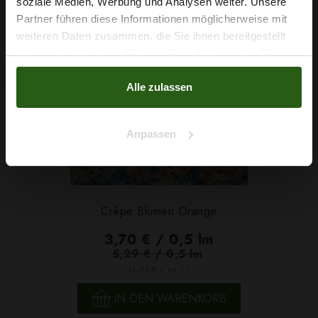
soziale Medien, Werbung und Analysen weiter. Unsere
SONDERPREIS!
Partner führen diese Informationen möglicherweise mit
Na klar!
weiteren Daten zusammen, die Sie ihnen bereitgestellt
-30%
haben oder die sie im Rahmen Ihrer Nutzung der Dienste
Nein, Danke
gesammelt haben.
Alle zulassen
Anpassen
Crêpe Blumen Orange
3,70 € / 0,5 lm
5,29 € / 0,5 lm
2
(4,93 € / 1m
)
IN DEN WARENKORB