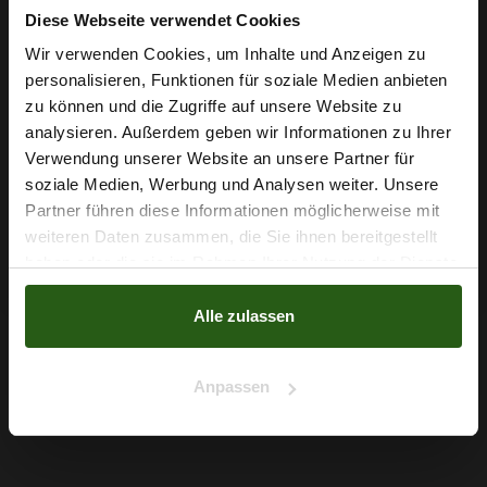
Diese Webseite verwendet Cookies
Wir verwenden Cookies, um Inhalte und Anzeigen zu
personalisieren, Funktionen für soziale Medien anbieten
Wie wäre es mit
zu können und die Zugriffe auf unsere Website zu
5 % Rabatt
analysieren. Außerdem geben wir Informationen zu Ihrer
Verwendung unserer Website an unsere Partner für
auf deine erste Bestellung?
soziale Medien, Werbung und Analysen weiter. Unsere
Partner führen diese Informationen möglicherweise mit
Na klar!
weiteren Daten zusammen, die Sie ihnen bereitgestellt
American Crêpe Dunkelgrün
haben oder die sie im Rahmen Ihrer Nutzung der Dienste
Nein, Danke
gesammelt haben.
3,79 € / 0,5 lm
Alle zulassen
2
(5,05 € / 1m
)
IN DEN WARENKORB
Anpassen