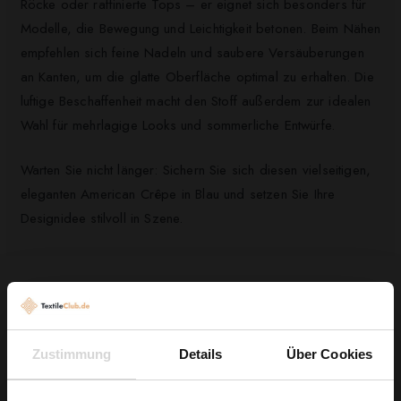
Röcke oder raffinierte Tops – er eignet sich besonders für
Modelle, die Bewegung und Leichtigkeit betonen. Beim Nähen
empfehlen sich feine Nadeln und saubere Versäuberungen
an Kanten, um die glatte Oberfläche optimal zu erhalten. Die
luftige Beschaffenheit macht den Stoff außerdem zur idealen
Wahl für mehrlagige Looks und sommerliche Entwürfe.
Warten Sie nicht länger: Sichern Sie sich diesen vielseitigen,
eleganten American Crêpe in Blau und setzen Sie Ihre
Designidee stilvoll in Szene.
Kunden, die diesen Artikel gekauft haben,
kauften auch ...
Zustimmung
Details
Über Cookies