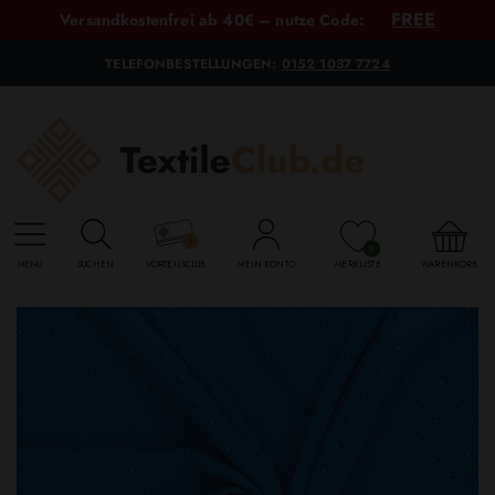
FREE
Versandkostenfrei ab 40€ – nutze Code:
TELEFONBESTELLUNGEN:
0152 1037 7724
0
MENU
SUCHEN
VORTEILSCLUB
MEIN KONTO
MERKLISTE
WARENKORB