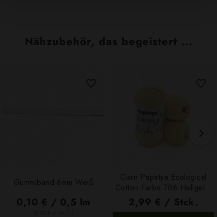
Nähzubehör, das begeistert ...
Garn Papatya Ecological
Gummiband 6mm Weiß
Cotton Farbe 706 Hellgelb,
100g
0,10 € / 0,5 lm
2,99 € / Stck.
2
(0,03 € / 1m
)