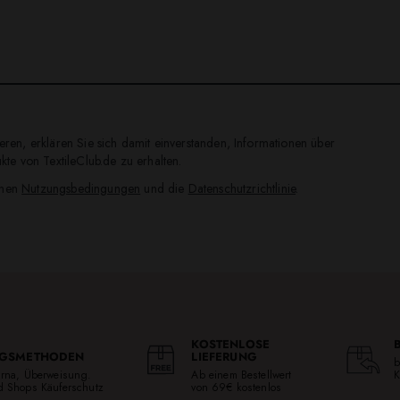
ren, erklären Sie sich damit einverstanden, Informationen über
te von TextileClub.de zu erhalten.
inen
Nutzungsbedingungen
und die
Datenschutzrichtlinie
.
KOSTENLOSE
GSMETHODEN
LIEFERUNG
b
larna, Überweisung.
Ab einem Bestellwert
K
ed Shops Käuferschutz
von 69€ kostenlos