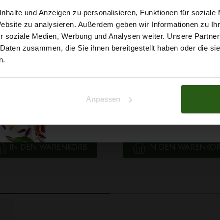
5% Rabat
nhalte und Anzeigen zu personalisieren, Funktionen für soziale
Website zu analysieren. Außerdem geben wir Informationen zu I
r soziale Medien, Werbung und Analysen weiter. Unsere Partner
auf deine erste Bestellun
 Daten zusammen, die Sie ihnen bereitgestellt haben oder die s
n.
Na klar!
Anpassen
 Papatya Ecological Cotton
Faden Ariadna TALIA 120 
Nein, Danke
arbe 706 Hellgelb, 100g
0854 Braunton 200m
2,99 € / Stck.
0,99 € / Stck.
SCHNELLANSICHT
SCHNELLANSICHT
IN DEN WARENKORB
IN DEN WARENKO