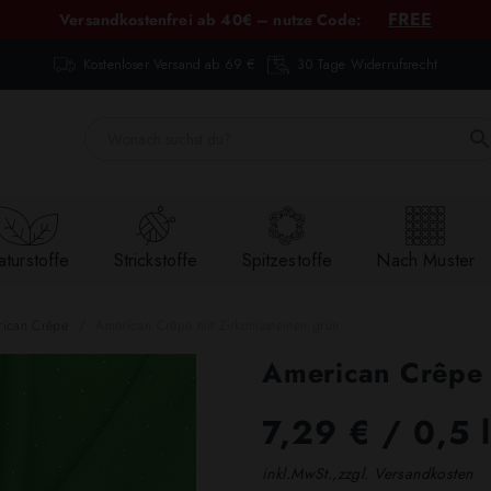
FREE
Versandkostenfrei ab 40€ – nutze Code:
Kostenloser Versand ab 69 €
30 Tage Widerrufsrecht
turstoffe
Strickstoffe
Spitzestoffe
Nach Muster
ican Crêpe
American Crêpe mit Zirkoniasteinen grün
American Crêpe 
7,29 €
/ 0,5 
inkl.MwSt.,zzgl. Versandkosten