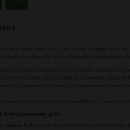
TAILS
einen in einem satten Grün – ein leichter, eleganter Stoff, der 
erte Blusen und setzen Sie mit den funkelnden Zirkoniasteinen stil
sthan bieten leichte Dehnbarkeit für komfortable Passform und B
² ist der Stoff dünn, luftig und ideal für sommerliche, fließende
erende Charakter verleiht Röcken und Kleidern eine feminine Sil
leibt formschön und ist einfach in der Handhabung – zudem mit 1
t Zirkoniasteinen grün
ehr
weichen Fall
und eine feine, leicht strukturierte Oberfläche, d