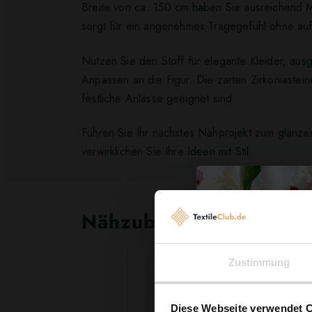
Breite von ca. 150 cm haben Sie ausreichend M
sorgt für ein angenehmes Tragegefühl ohne auf
Nutzen Sie den Stoff für elegante Kleider, ausges
Anpassen an die Figur. Die zarten Zirkoniastein
festliche Anlässe geeignet sind.
Führen Sie Ihr nächstes Nähprojekt zum glänz
verwirklichen Sie Ihre Ideen mit Stil.
Nähzubehör, das begeist
Zustimmung
Diese Webseite verwendet 