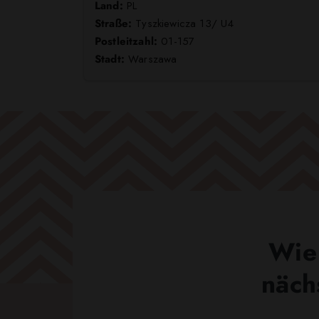
Land:
PL
Straße:
Tyszkiewicza 13/ U4
Postleitzahl:
01-157
Stadt:
Warszawa
Wie 
näch