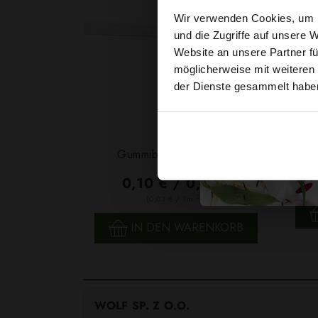
Wir verwenden Cookies, um I
und die Zugriffe auf unsere 
Website an unsere Partner fü
möglicherweise mit weiteren
der Dienste gesammelt habe
Garn
Gummiband 6mm Weiß
F
0,10 € / 0,5 lm
2
(0,03 € / 1m
)
SCHNELLANSICHT
IN DEN WARENKORB
WOLF SP. Z O.O.