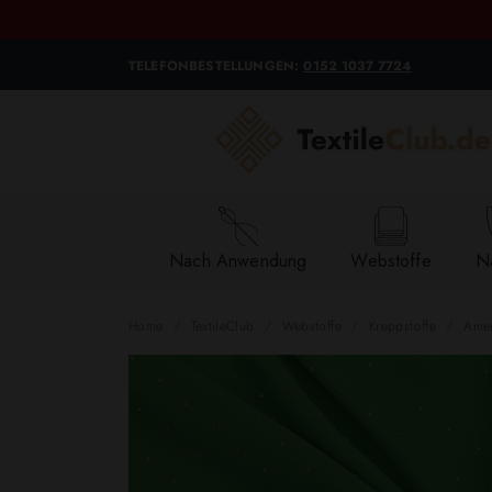
TELEFONBESTELLUNGEN:
0152 1037 7724
Nach Anwendung
Webstoffe
Na
Home
TextileClub
Webstoffe
Kreppstoffe
Amer