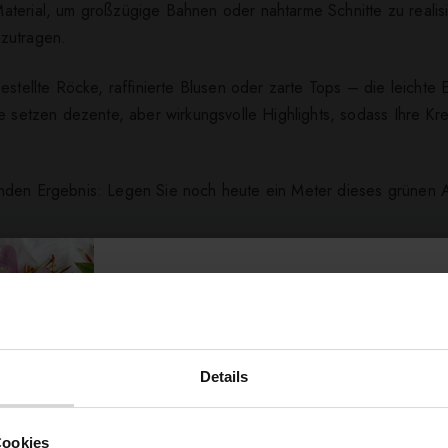
aterial, um großzügige Bahnen oder nahtarme Schnitte zu reali
zutragen.
tellte Röcke, raffinierte Blusen oder zarte Tops – die leichte Ela
e setzen dezente, aber wirkungsvolle Highlights, sodass Ihre Kre
enden Ergebnis: Legen Sie noch heute ein Meter dieses grünen 
ert ...
Details
Möchtest du dir
Cookies