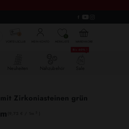

0
VORTEILSCLUB
MEIN KONTO
MERKLISTE
WARENKORB
Bis -60% !
Neuheiten
Nähzubehör
Sale
mit Zirkoniasteinen grün
lm
2
(9,72 € / 1m
)