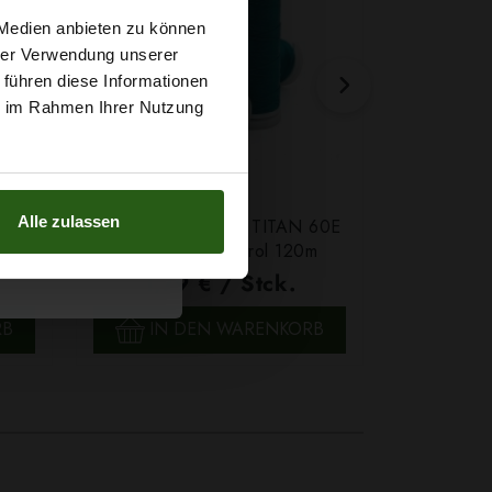
t
 Medien anbieten zu können
hrer Verwendung unserer
 führen diese Informationen
g sichern?
ie im Rahmen Ihrer Nutzung
Alle zulassen
Farbe
Ledergarn Ariadna TITAN 60E
Garn Papat
Farbe 2580 Petrol 120m
We
1,79 € / Stck.
4,7
SCHNELLANSICHT
SCH
RB
IN DEN WARENKORB
IN