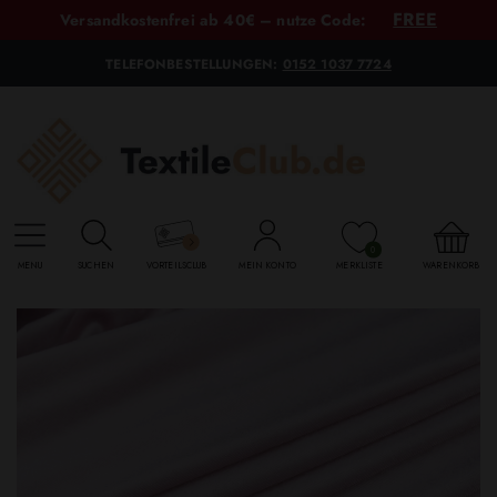
FREE
Versandkostenfrei ab 40€ – nutze Code:
TELEFONBESTELLUNGEN:
0152 1037 7724
0
MENU
SUCHEN
VORTEILSCLUB
MEIN KONTO
MERKLISTE
WARENKORB