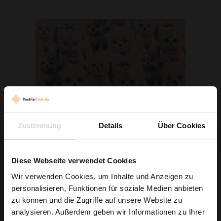
Zustimmung
Details
Über Cookies
Diese Webseite verwendet Cookies
Wir verwenden Cookies, um Inhalte und Anzeigen zu
Stretchsamt Nicki Süße Hunde Graubeige
personalisieren, Funktionen für soziale Medien anbieten
Wie wäre es mit
zu können und die Zugriffe auf unsere Website zu
6,29 € / 0,5 lm
5 % Rabatt
analysieren. Außerdem geben wir Informationen zu Ihrer
2
(8,39 € / 1m
)