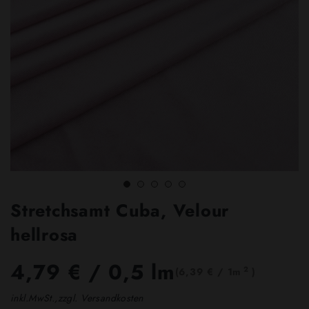
Stretchsamt Cuba, Velour
hellrosa
4,79 €
/ 0,5 lm
2
(6,39 € / 1m
)
inkl.MwSt.,zzgl. Versandkosten