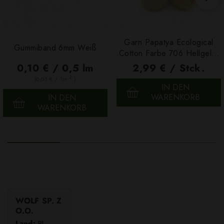
Garn Papatya Ecological
Gummiband 6mm Weiß
Cotton Farbe 706 Hellgelb,
100g
0,10 € / 0,5 lm
2,99 € / Stck.
2
(0,03 € / 1m
)
IN DEN
WARENKORB
IN DEN
WARENKORB
WOLF SP. Z
O.O.
Land:
PL