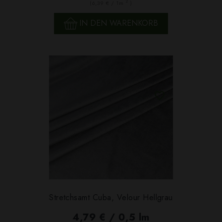
2
(6,39 € / 1m
)
IN DEN WARENKORB
Stretchsamt Cuba, Velour Hellgrau
4,79 € / 0,5 lm