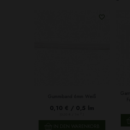
Garn
Gummiband 6mm Weiß
F
0,10 € / 0,5 lm
2
(0,03 € / 1m
)
SCHNELLANSICHT
IN DEN WARENKORB