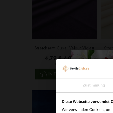
Stretchsamt Cuba, Velour Violett
Stre
4,79 € / 0,5 lm
2
(6,39 € / 1m
)
SCHNELLANSICHT
IN DEN WARENKORB
Zustimmung
Diese Webseite verwendet 
Wir verwenden Cookies, um I