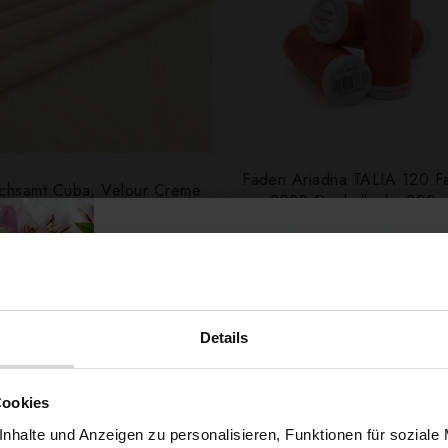
Faden Ariadna TALIA 120 F
tchsamt Cuba, Velour Creme
9038 Dunkellachs 200
4,79 € / 0,5 lm
0,99 € / Stck.
2
(6,39 € / 1m
)
SCHNELLANSICHT
IN DEN WARENKOR
SCHNELLANSICHT
IN DEN WARENKORB
Details
Möchtest du dir
Cookies
nhalte und Anzeigen zu personalisieren, Funktionen für soziale