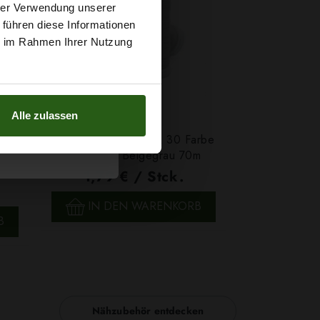
t
hrer Verwendung unserer
 führen diese Informationen
g sichern?
ie im Rahmen Ihrer Nutzung
Alle zulassen
Faden Ariadna TALIA 30 Farbe
eige
8097 Hell Beigegrau 70m
1,79 € / Stck.
SCHNELLANSICHT
IN DEN WARENKORB
B
Nähzubehör entdecken