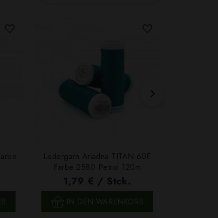
Farbe
Ledergarn Ariadna TITAN 60E
Garn Papat
Farbe 2580 Petrol 120m
We
1,79 € / Stck.
4,7
SCHNELLANSICHT
SCH
RB
IN DEN WARENKORB
IN