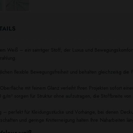
TAILS
tem Weiß – ein samtiger Stoff, der Luxus und Bewegungskomfort
rahlung.
ichen flexible Bewegungsfreiheit und behalten gleichzeitig die 
 Oberfläche mit feinem Glanz verleiht Ihren Projekten sofort eine
g/m² sorgen für Struktur ohne aufzutragen, die Stoffbreite von c
tig – perfekt für Kleidungsstücke und Vorhänge, bei denen Decku
enschaften und geringe Knitterneigung halten Ihre Näharbeiten län
 Velour weiß