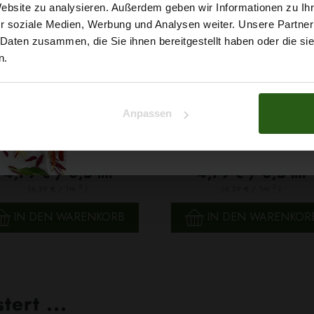
5% Rabat
Website zu analysieren. Außerdem geben wir Informationen zu I
r soziale Medien, Werbung und Analysen weiter. Unsere Partner
auf deine erste Bestellun
 Daten zusammen, die Sie ihnen bereitgestellt haben oder die s
n.
Na klar!
Anpassen
Nein, Danke
etchsamt Cuba, Velour Sand
Stretchsamt Cuba, Velour B
4,79 € / 0,5 lm
4,79 € / 0,5 lm
2
2
(6,39 € / 1m
)
(6,39 € / 1m
)
SCHNELLANSICHT
SCHNELLANSICHT
IN DEN WARENKORB
IN DEN WARENKOR
ert ...