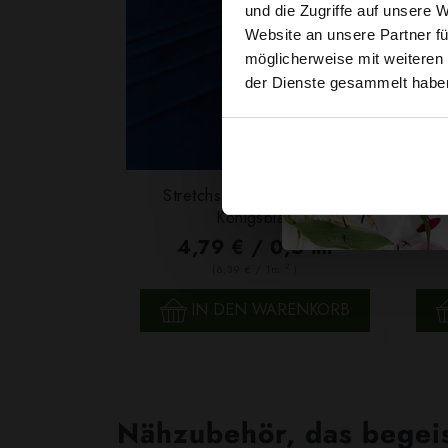
und die Zugriffe auf unsere 
Website an unsere Partner fü
möglicherweise mit weiteren
der Dienste gesammelt habe
Stretchsamt Cuba, Velour
Str
Königsblau
4,79 € / 0,5 lm
2
(6,39 € / 1m
)
SCHNELLANSICHT
IN DEN WARENKORB
Nähzubehör, das begeist