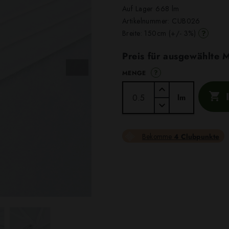
Auf Lager 668 lm
Artikelnummer:
CUB026
?
Breite: 150cm (+/- 3%)
Preis für ausgewählte
?
MENGE

lm
Bekomme
4 Clubpunkte