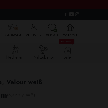

0
VORTEILSCLUB
MEIN KONTO
MERKLISTE
WARENKORB
Bis -60% !
Neuheiten
Nähzubehör
Sale
a, Velour weiß
lm
2
(6,39 € / 1m
)