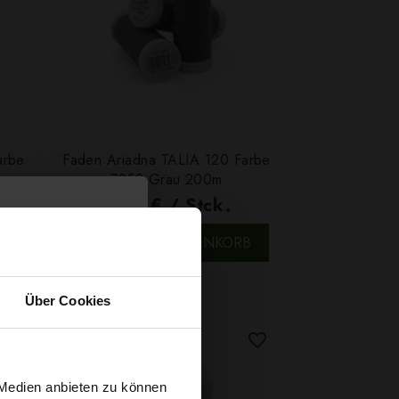
arbe
Faden Ariadna TALIA 120 Farbe
m
7952 Grau 200m
0,99 € / Stck.
SCHNELLANSICHT
B
IN DEN WARENKORB
Über Cookies
 Medien anbieten zu können