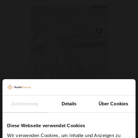
Stretch Satin Weiß
Zustimmung
Details
Über Cookies
3,79 € / 0,5 lm
2
(5,05 € / 1m
)
IN DEN WARENKORB
Diese Webseite verwendet Cookies
Wir verwenden Cookies, um Inhalte und Anzeigen zu