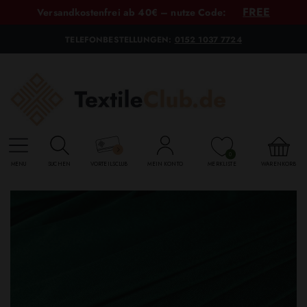
FREE
Versandkostenfrei ab 40€ – nutze Code:
TELEFONBESTELLUNGEN:
0152 1037 7724
0
MENU
SUCHEN
VORTEILSCLUB
MEIN KONTO
MERKLISTE
WARENKORB