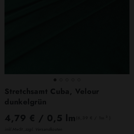
Stretchsamt Cuba, Velour
dunkelgrün
4,79 €
/ 0,5 lm
2
(6,39 € / 1m
)
inkl.MwSt.,zzgl. Versandkosten