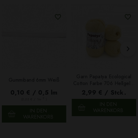
Garn Papatya Ecological
Gummiband 6mm Weiß
Cotton Farbe 706 Hellgelb,
100g
0,10 € / 0,5 lm
2,99 € / Stck.
2
(0,03 € / 1m
)
IN DEN
WARENKORB
IN DEN
WARENKORB