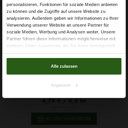
personalisieren, Funktionen für soziale Medien anbieten
Wie wäre es mit
zu können und die Zugriffe auf unsere Website zu
5 % Rabatt
analysieren. Außerdem geben wir Informationen zu Ihrer
Verwendung unserer Website an unsere Partner für
auf deine erste Bestellung?
soziale Medien, Werbung und Analysen weiter. Unsere
Partner führen diese Informationen möglicherweise mit
Na klar!
weiteren Daten zusammen, die Sie ihnen bereitgestellt
haben oder die sie im Rahmen Ihrer Nutzung der Dienste
Nein, Danke
gesammelt haben.
Alle zulassen
Anpassen
Jumbo Stretch Königsblau
4,79 € / 0,5 lm
2
(6,39 € / 1m
)
IN DEN WARENKORB