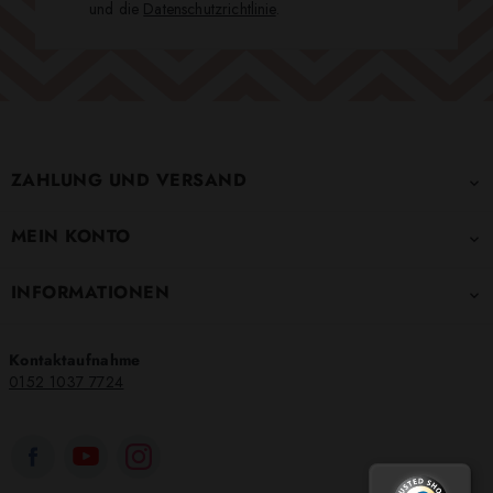
und die
Datenschutzrichtlinie
.
ZAHLUNG UND VERSAND

MEIN KONTO

INFORMATIONEN

Kontaktaufnahme
0152 1037 7724