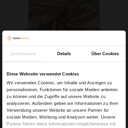
Zustimmung
Details
Über Cookies
Pailletten-Tüll Rosegold
8,99 € / 0,5 lm
Diese Webseite verwendet Cookies
2
(12,84 € / 1m
)
Wir verwenden Cookies, um Inhalte und Anzeigen zu
personalisieren, Funktionen für soziale Medien anbieten
IN DEN WARENKORB
Wie wäre es mit
zu können und die Zugriffe auf unsere Website zu
5 % Rabatt
analysieren. Außerdem geben wir Informationen zu Ihrer
Verwendung unserer Website an unsere Partner für
auf deine erste Bestellung?
soziale Medien, Werbung und Analysen weiter. Unsere
Partner führen diese Informationen möglicherweise mit