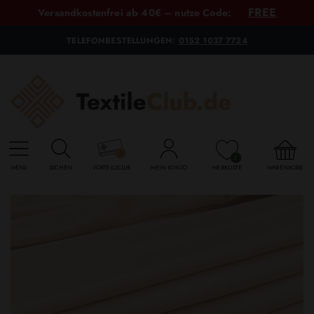
FREE
Versandkostenfrei ab 40€ – nutze Code:
TELEFONBESTELLUNGEN:
0152 1037 7724
0
MENU
SUCHEN
VORTEILSCLUB
MEIN KONTO
MERKLISTE
WARENKORB