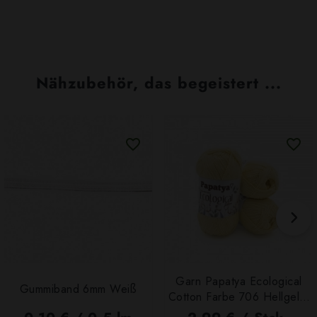
Nähzubehör, das begeistert ...
Garn Papatya Ecological
Gummiband 6mm Weiß
Cotton Farbe 706 Hellgelb,
100g