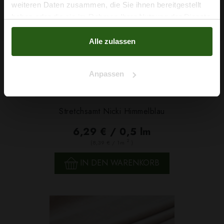
Na klar!
weiteren Daten zusammen, die Sie ihnen bereitgestellt
haben oder die sie im Rahmen Ihrer Nutzung der Dienste
Nein, Danke
gesammelt haben.
Alle zulassen
Anpassen
Stretchsamt Nicki Himmelblau
6,29 € / 0,5 lm
2
(8,39 € / 1m
)
IN DEN WARENKORB