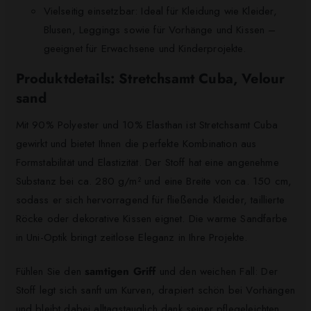
Vielseitig einsetzbar: Ideal für Kleidung wie Kleider,
Blusen, Leggings sowie für Vorhänge und Kissen –
geeignet für Erwachsene und Kinderprojekte.
Produktdetails: Stretchsamt Cuba, Velour
sand
Mit 90% Polyester und 10% Elasthan ist Stretchsamt Cuba
gewirkt und bietet Ihnen die perfekte Kombination aus
Formstabilität und Elastizität. Der Stoff hat eine angenehme
Substanz bei ca. 280 g/m² und eine Breite von ca. 150 cm,
sodass er sich hervorragend für fließende Kleider, taillierte
Röcke oder dekorative Kissen eignet. Die warme Sandfarbe
in Uni-Optik bringt zeitlose Eleganz in Ihre Projekte.
Fühlen Sie den
samtigen Griff
und den weichen Fall: Der
Stoff legt sich sanft um Kurven, drapiert schön bei Vorhängen
und bleibt dabei alltagstauglich dank seiner pflegeleichten