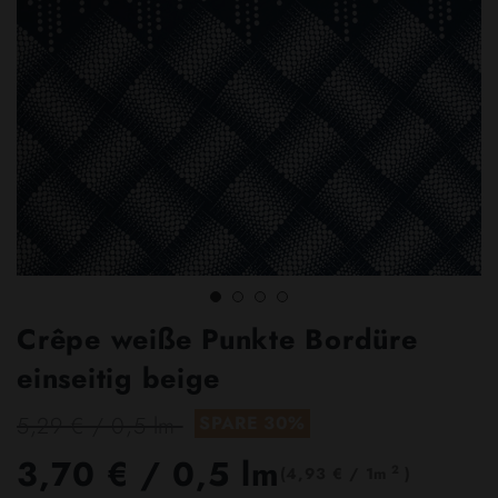
Crêpe weiße Punkte Bordüre
einseitig beige
5,29 € / 0,5 lm
SPARE 30%
3,70 €
/ 0,5 lm
2
(4,93 € / 1m
)