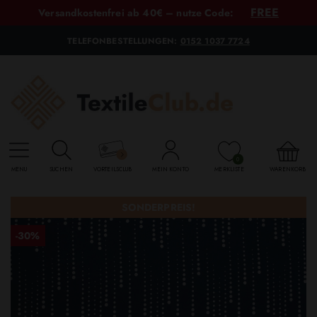
FREE
Versandkostenfrei ab 40€ – nutze Code:
TELEFONBESTELLUNGEN:
0152 1037 7724
0
MENU
SUCHEN
VORTEILSCLUB
MEIN KONTO
MERKLISTE
WARENKORB
SONDERPREIS!
-30%