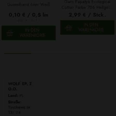
Garn Papatya Ecological
Gummiband 6mm Weiß
Cotton Farbe 706 Hellgelb,
100g
0,10 € / 0,5 lm
2,99 € / Stck.
2
(0,03 € / 1m
)
IN DEN
WARENKORB
IN DEN
WARENKORB
WOLF SP. Z
O.O.
Land:
PL
Straße:
Tyszkiewicza
13/ U4