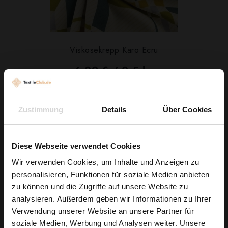
Viskosekrepp Karo Ecru
6,29 € / 0,5 lm
2
(8,39 € / 1m
)
IN DEN WARENKORB
Zustimmung
Details
Über Cookies
Diese Webseite verwendet Cookies
Wir verwenden Cookies, um Inhalte und Anzeigen zu
personalisieren, Funktionen für soziale Medien anbieten
Wie wäre es mit
zu können und die Zugriffe auf unsere Website zu
5 % Rabatt
analysieren. Außerdem geben wir Informationen zu Ihrer
Verwendung unserer Website an unsere Partner für
auf deine erste Bestellung?
soziale Medien, Werbung und Analysen weiter. Unsere