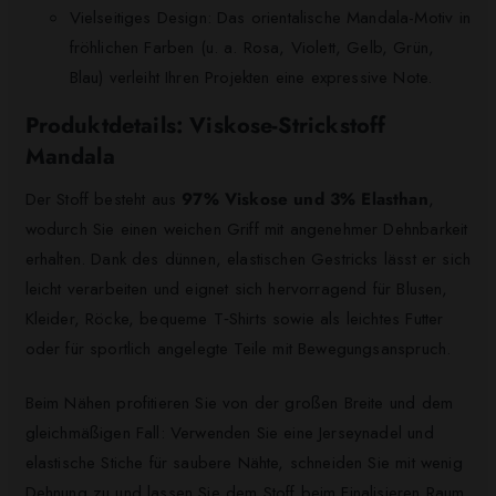
Vielseitiges Design: Das orientalische Mandala-Motiv in
fröhlichen Farben (u. a. Rosa, Violett, Gelb, Grün,
Blau) verleiht Ihren Projekten eine expressive Note.
Produktdetails: Viskose-Strickstoff
Mandala
Der Stoff besteht aus
97% Viskose und 3% Elasthan
,
wodurch Sie einen weichen Griff mit angenehmer Dehnbarkeit
erhalten. Dank des dünnen, elastischen Gestricks lässt er sich
leicht verarbeiten und eignet sich hervorragend für Blusen,
Kleider, Röcke, bequeme T‑Shirts sowie als leichtes Futter
oder für sportlich angelegte Teile mit Bewegungsanspruch.
Beim Nähen profitieren Sie von der großen Breite und dem
gleichmäßigen Fall: Verwenden Sie eine Jerseynadel und
elastische Stiche für saubere Nähte, schneiden Sie mit wenig
Dehnung zu und lassen Sie dem Stoff beim Finalisieren Raum,