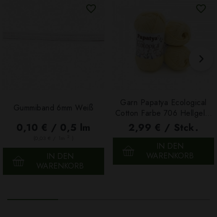
Garn Papatya Ecological
Gummiband 6mm Weiß
Cotton Farbe 706 Hellgelb,
100g
0,10 € / 0,5 lm
2,99 € / Stck.
2
(0,03 € / 1m
)
IN DEN
WARENKORB
IN DEN
WARENKORB