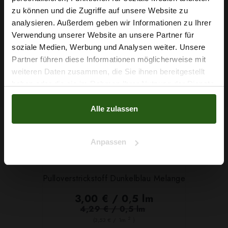
Wie wäre es mit
zu können und die Zugriffe auf unsere Website zu
5 % Rabatt
analysieren. Außerdem geben wir Informationen zu Ihrer
SONDERPREIS!
Verwendung unserer Website an unsere Partner für
auf deine erste Bestellung?
-30%
soziale Medien, Werbung und Analysen weiter. Unsere
Partner führen diese Informationen möglicherweise mit
Na klar!
weiteren Daten zusammen, die Sie ihnen bereitgestellt
haben oder die sie im Rahmen Ihrer Nutzung der Dienste
Nein, Danke
gesammelt haben.
Alle zulassen
Anpassen
Pulloverstrickstoff Dunkelblau Melange
3,00 € / 0,5 lm
4,29 € / 0,5 lm
2
(3,53 € / 1m
)