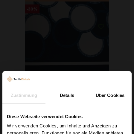
-30%
Crêpe Blaue Kreise Bordüre Zweiseitig
Zustimmung
Details
Über Cookies
3,70 € / 0,5 lm
5,29 € / 0,5 lm
2
(4,93 € / 1m
)
Diese Webseite verwendet Cookies
IN DEN WARENKORB
Wir verwenden Cookies, um Inhalte und Anzeigen zu
personalisieren, Funktionen für soziale Medien anbieten