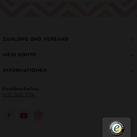
ZAHLUNG UND VERSAND

MEIN KONTO

INFORMATIONEN

Kontaktaufnahme
0152 1037 7724