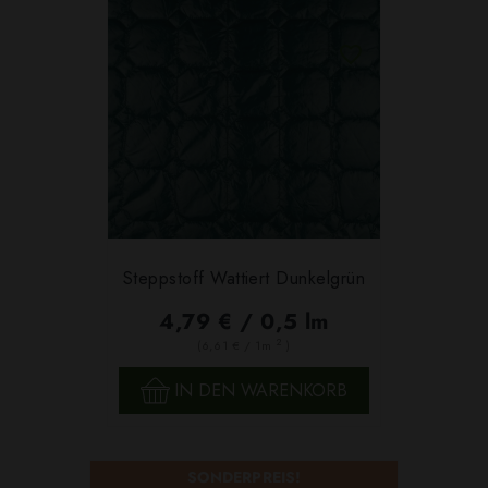
Steppstoff Wattiert Dunkelgrün
4,79 € / 0,5 lm
2
(6,61 € / 1m
)
IN DEN WARENKORB
SONDERPREIS!