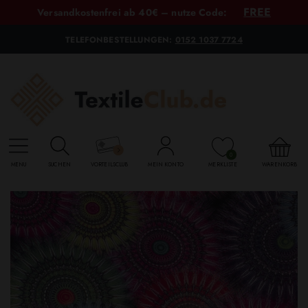
FREE
Versandkostenfrei ab 40€ – nutze Code:
TELEFONBESTELLUNGEN:
0152 1037 7724
0
MENU
SUCHEN
VORTEILSCLUB
MEIN KONTO
MERKLISTE
WARENKORB