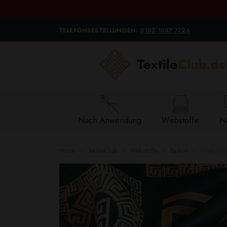
TELEFONBESTELLUNGEN:
0152 1037 7724
Nach Anwendung
Webstoffe
Na
Home
TextileClub
Webstoffe
Barbie
Stretchst