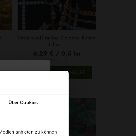
e
Stretchstoff Barbie Goldene Ketten
Schwarz
6,29 € / 0,5 lm
2
(8,39 € / 1m
)
SCHNELLANSICHT
B
IN DEN WARENKORB
Über Cookies
 Medien anbieten zu können