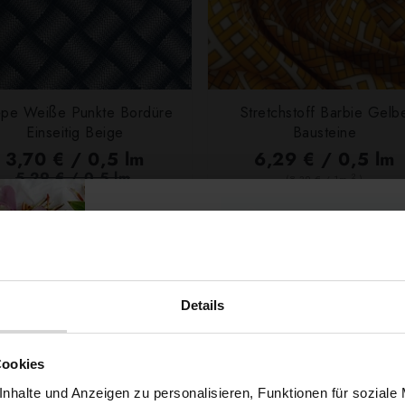
pe Weiße Punkte Bordüre
Stretchstoff Barbie Gelb
Einseitig Beige
Bausteine
3,70 € / 0,5 lm
6,29 € / 0,5 lm
5,29 € / 0,5 lm
2
(8,39 € / 1m
)
2
(4,93 € / 1m
)
SCHNELLANSICHT
IN DEN WARENKOR
SCHNELLANSICHT
IN DEN WARENKORB
Details
Möchtest du dir
Cookies
nhalte und Anzeigen zu personalisieren, Funktionen für soziale