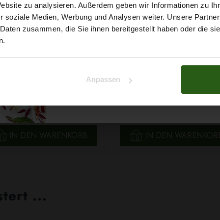
5% Rabat
Website zu analysieren. Außerdem geben wir Informationen zu I
r soziale Medien, Werbung und Analysen weiter. Unsere Partner
auf deine erste Bestellun
 Daten zusammen, die Sie ihnen bereitgestellt haben oder die s
n.
Na klar!
skose Twillstoff Abstrakter
Anpassen
Jersey ITY Mandala Grü
Malachit Smaragdgrün
Nein, Danke
6,29 € / 0,5 lm
6,79 € / 0,5 lm
2
2
(8,39 € / 1m
)
(9,05 € / 1m
)
SCHNELLANSICHT
SCHNELLANSICHT
IN DEN WARENKORB
IN DEN WARENKOR
ert ...