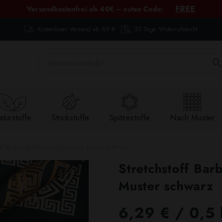
FREE
Versandkostenfrei ab 40€ – nutze Code:
Kostenloser Versand ab 69 €
30 Tage Widerrufsrecht
turstoffe
Strickstoffe
Spitzestoffe
Nach Muster
off Barbie goldenes Italienisches Muster schwarz
Stretchstoff Barb
Muster schwarz
6,29 €
/ 0,5 