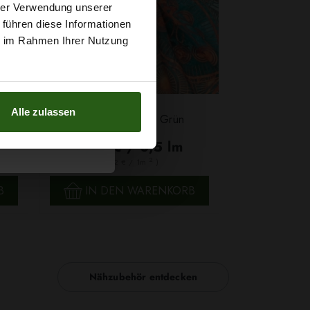
t
hrer Verwendung unserer
 führen diese Informationen
g sichern?
ie im Rahmen Ihrer Nutzung
Alle zulassen
n
Chiffon Mandala Grün
5,79 € / 0,5 lm
2
(7,72 € / 1m
)
SCHNELLANSICHT
B
IN DEN WARENKORB
Nähzubehör entdecken