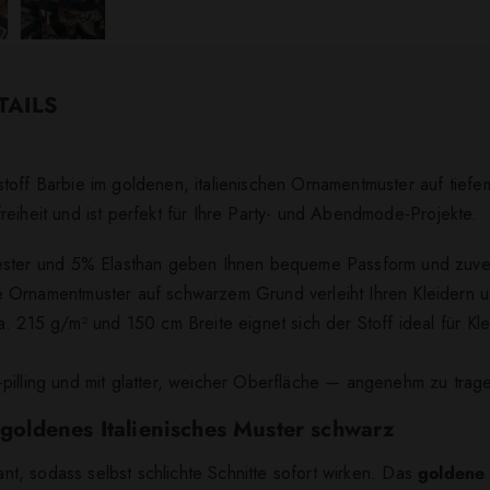
TAILS
toff Barbie im goldenen, italienischen Ornamentmuster auf tiefe
eiheit und ist perfekt für Ihre Party- und Abendmode-Projekte.
yester und 5% Elasthan geben Ihnen bequeme Passform und zuver
e Ornamentmuster auf schwarzem Grund verleiht Ihren Kleidern u
ca. 215 g/m² und 150 cm Breite eignet sich der Stoff ideal für 
nti-pilling und mit glatter, weicher Oberfläche — angenehm zu tra
e goldenes Italienisches Muster schwarz
gant, sodass selbst schlichte Schnitte sofort wirken. Das
goldene