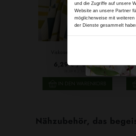
und die Zugriffe auf unsere 
Website an unsere Partner fü
möglicherweise mit weiteren
der Dienste gesammelt habe
Vi
Viskosekrepp Karo Ecru
6,29 € / 0,5 lm
2
(8,39 € / 1m
)
SCHNELLANSICHT
IN DEN WARENKORB
Nähzubehör, das begeist