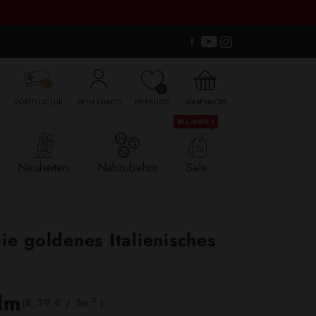

0
VORTEILSCLUB
MEIN KONTO
MERKLISTE
WARENKORB
Bis -60% !
Neuheiten
Nähzubehör
Sale
ie goldenes Italienisches
lm
2
(8,39 € / 1m
)