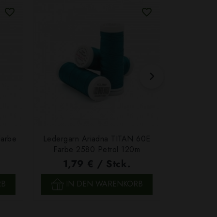
Farbe
Ledergarn Ariadna TITAN 60E
Garn Papat
Farbe 2580 Petrol 120m
We
1,79 € / Stck.
4,7
SCHNELLANSICHT
SCH
RB
IN DEN WARENKORB
IN