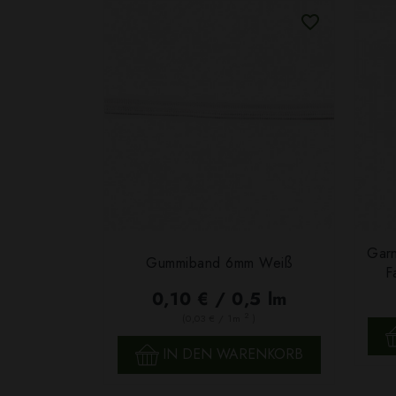
Garn
Gummiband 6mm Weiß
F
0,10 € / 0,5 lm
2
(0,03 € / 1m
)
SCHNELLANSICHT
IN DEN WARENKORB