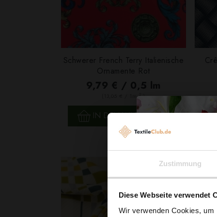
Schwerer French Terry Italienische
Crê
Ornamente Rot
9,79 € / 0,5 lm
2
(13,05 € / 1m
)
SCHNELLANSICHT
IN DEN WARENKORB
Zustimmung
Diese Webseite verwendet 
Wir verwenden Cookies, um I