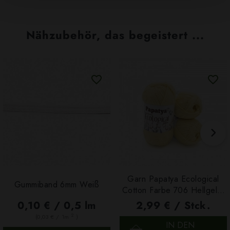
Nähzubehör, das begeistert ...
Garn Papatya Ecological
Gummiband 6mm Weiß
Cotton Farbe 706 Hellgelb,
100g
0,10 € / 0,5 lm
2,99 € / Stck.
2
(0,03 € / 1m
)
IN DEN