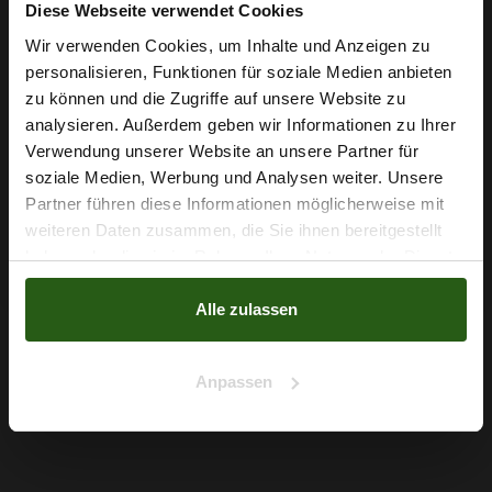
Diese Webseite verwendet Cookies
Wir verwenden Cookies, um Inhalte und Anzeigen zu
personalisieren, Funktionen für soziale Medien anbieten
Wie wäre es mit
zu können und die Zugriffe auf unsere Website zu
5 % Rabatt
analysieren. Außerdem geben wir Informationen zu Ihrer
Verwendung unserer Website an unsere Partner für
auf deine erste Bestellung?
soziale Medien, Werbung und Analysen weiter. Unsere
Partner führen diese Informationen möglicherweise mit
Na klar!
weiteren Daten zusammen, die Sie ihnen bereitgestellt
Klassischer Polyesterstoff Panama Gelb
haben oder die sie im Rahmen Ihrer Nutzung der Dienste
Nein, Danke
2,79 € / 0,5 lm
gesammelt haben.
2
(3,72 € / 1m
)
Alle zulassen
IN DEN WARENKORB
Anpassen