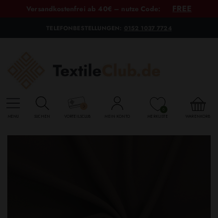
FREE
Versandkostenfrei ab 40€ – nutze Code:
TELEFONBESTELLUNGEN:
0152 1037 7724
0
MENU
SUCHEN
VORTEILSCLUB
MEIN KONTO
MERKLISTE
WARENKORB