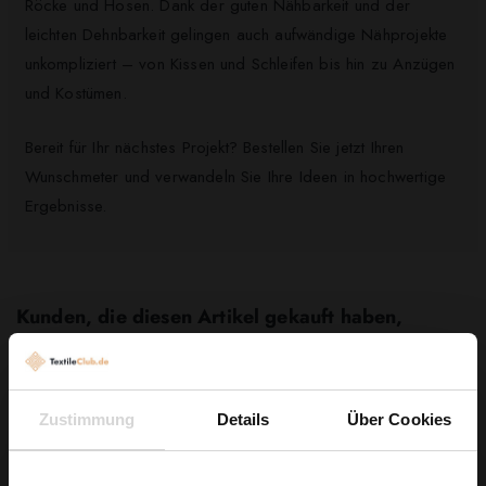
Röcke und Hosen. Dank der guten Nähbarkeit und der
leichten Dehnbarkeit gelingen auch aufwändige Nähprojekte
unkompliziert – von Kissen und Schleifen bis hin zu Anzügen
und Kostümen.
Bereit für Ihr nächstes Projekt? Bestellen Sie jetzt Ihren
Wunschmeter und verwandeln Sie Ihre Ideen in hochwertige
Ergebnisse.
Kunden, die diesen Artikel gekauft haben,
kauften auch ...
Zustimmung
Details
Über Cookies