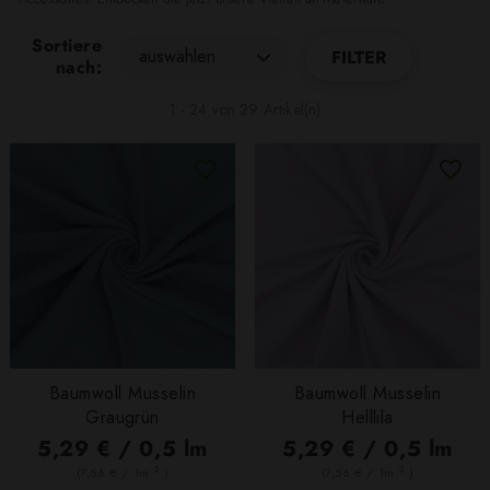
Sortiere
auswählen
FILTER
nach:
1 - 24 von 29 Artikel(n)
Baumwoll Musselin
Baumwoll Musselin
Graugrün
Helllila
5,29 € / 0,5 lm
5,29 € / 0,5 lm
2
2
(7,56 € / 1m
)
(7,56 € / 1m
)