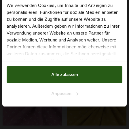
Wir verwenden Cookies, um Inhalte und Anzeigen zu
personalisieren, Funktionen für soziale Medien anbieten
Baumwoll Musselin
Baumwoll Musselin
Wie wäre es mit
zu können und die Zugriffe auf unsere Website zu
Blumenwiese Grau
Blumenwiese Mint
5 % Rabatt
analysieren. Außerdem geben wir Informationen zu Ihrer
7,29 € / 0,5 lm
7,29 € / 0,5 lm
Verwendung unserer Website an unsere Partner für
auf deine erste Bestellung?
2
2
(11,22 € / 1m
)
(11,22 € / 1m
)
soziale Medien, Werbung und Analysen weiter. Unsere
IN DEN
IN DEN
Partner führen diese Informationen möglicherweise mit
Na klar!
WARENKORB
WARENKORB
weiteren Daten zusammen, die Sie ihnen bereitgestellt
haben oder die sie im Rahmen Ihrer Nutzung der Dienste
Nein, Danke
gesammelt haben.
Alle zulassen
Anpassen