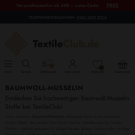
FREE
Versandkostenfrei ab 40€ – nutze Code:
TELEFONBESTELLUNGEN:
0152 1037 7724
0
MENU
SUCHEN
VORTEILSCLUB
MEIN KONTO
MERKLISTE
WARENKORB
BAUMWOLL-MUSSELIN
Entdecken Sie hochwertigen Baumwoll-Musselin
Stoffe bei TextileClub!
Unser exklusiver
Baumwoll-Musselin
überzeugt durch seine wunderbar
leichte Haptik, die weiche Oberfläche und die charakteristische Crinkle-
Struktur – perfekt geeignet für luftige Kleider, Blusen, Tuniken oder trendige
Accessoires. Entdecken Sie jetzt unsere Vielfalt an Meterware.