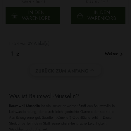
2
2
(7,56 € / 1m
)
(7,56 € / 1m
)
IN DEN
IN DEN
WARENKORB
WARENKORB
1 - 24 von 29 Artikel(n)
1

Weiter
2

ZURÜCK ZUM ANFANG
Was ist Baumwoll-Musselin?
Baumwoll-Musselin
ist ein locker gewebter Stoff aus Baumwolle in
Leinwandbindung, der durch leicht gedrehte Garne oder spezielle
Ausrüstung eine gekräuselte („Crinkle“) Oberfläche erhält. Diese
Struktur verleiht dem Stoff seine charakteristische Leichtigkeit,
Weichheit und Luftigkeit.