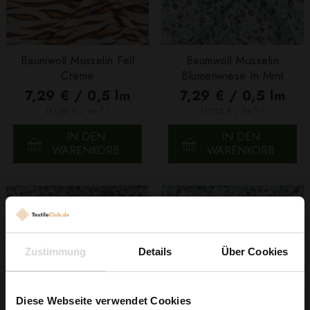
Baumwoll Musselin Fell
Baumwoll Musselin
Creme
Blumenwiese In Mint
7,29 € / 0,5 lm
7,29 € / 0,5 lm
2
2
(11,22 € / 1m
)
(11,22 € / 1m
)
IN DEN
IN DEN
WARENKORB
WARENKORB
Zustimmung
Details
Über Cookies
Diese Webseite verwendet Cookies