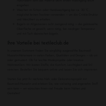
Naturfasern kann das Material beim ersten Waschgang leicht
eingehen.
Waschen im Schon- oder Handwaschgang bei ca. 30 °C,
möglichst keinen Trockner verwenden – um die Crinkle-Struktur
und Weichheit zu erhalten.
Bügeln im Allgemeinen nicht zwingend nötig – die gekräuselte
Oberfläche ist gewollt; wenn nötig, bei niedriger Temperatur
und mit Tuch dazwischen bügeln.
Ihre Vorteile bei textileclub.de
In unserem Sortiment finden Sie sorgfältig ausgewählte Baumwoll-
Musselin-Meterware in vielen Farben, Qualitäten und Designs – ob uni
oder gemustert. Ob für leichte Modeprojekte oder kreative
Wohntextilien: Wir bieten Stoffe, die Komfort, Leichtigkeit und Stil
vereinen. Bestellen Sie bequem online und lassen Sie sich inspirieren.
Starten Sie jetzt Ihr nächstes Näh- oder Dekorationsprojekt mit
Baumwoll-Musselin und erleben Sie, wie vielseitig und angenehm Stoff
sein kann – wir wünschen Ihnen viel Freude beim Nähen und
Gestalten!