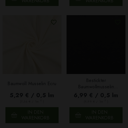
WARENKORB
WARENKORB
Bestickter
Baumwoll Musselin Ecru
Baumwollmusselin
Schwarz
5,29 € / 0,5 lm
6,99 € / 0,5 lm
2
2
(7,56 € / 1m
)
(9,99 € / 1m
)
IN DEN
IN DEN
WARENKORB
WARENKORB