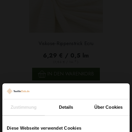
Viskose-Rippenstrick Ecru
6,29 € / 0,5 lm
2
(7,86 € / 1m
)
IN DEN WARENKORB
Zustimmung
Details
Über Cookies
Diese Webseite verwendet Cookies