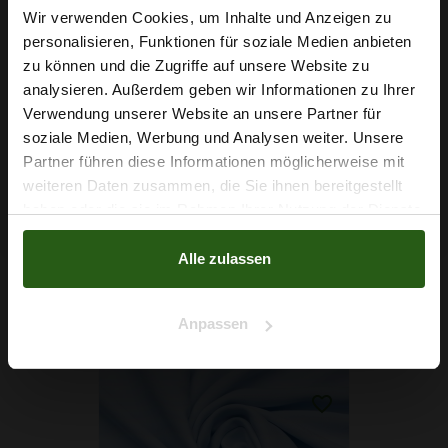
Wir verwenden Cookies, um Inhalte und Anzeigen zu
personalisieren, Funktionen für soziale Medien anbieten
Wie wäre es mit
zu können und die Zugriffe auf unsere Website zu
5 % Rabatt
analysieren. Außerdem geben wir Informationen zu Ihrer
Verwendung unserer Website an unsere Partner für
auf deine erste Bestellung?
soziale Medien, Werbung und Analysen weiter. Unsere
Baumwoll Musselin Ecru
Partner führen diese Informationen möglicherweise mit
Na klar!
weiteren Daten zusammen, die Sie ihnen bereitgestellt
5,29 € / 0,5 lm
haben oder die sie im Rahmen Ihrer Nutzung der Dienste
2
(7,56 € / 1m
)
Nein, Danke
gesammelt haben.
IN DEN WARENKORB
Alle zulassen
Anpassen