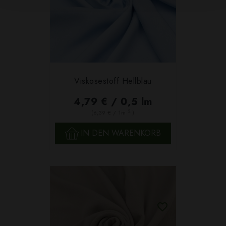
Viskosestoff Hellblau
4,79 € / 0,5 lm
2
(6,39 € / 1m
)
IN DEN WARENKORB