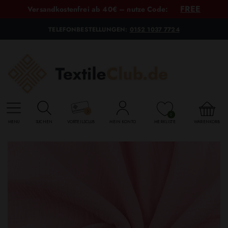
FREE
Versandkostenfrei ab 40€ – nutze Code:
TELEFONBESTELLUNGEN:
0152 1037 7724
0
MENU
SUCHEN
VORTEILSCLUB
MEIN KONTO
MERKLISTE
WARENKORB