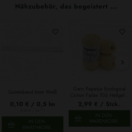
Nähzubehör, das begeistert ...
Garn Papatya Ecological
Gummiband 6mm Weiß
Cotton Farbe 706 Hellgelb,
100g
0,10 € / 0,5 lm
2,99 € / Stck.
2
(0,03 € / 1m
)
IN DEN
WARENKORB
IN DEN
WARENKORB