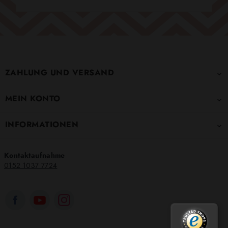
ZAHLUNG UND VERSAND

MEIN KONTO

INFORMATIONEN

Kontaktaufnahme
0152 1037 7724