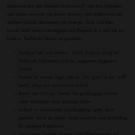
Entdecken Sie den floralen Viskosestoff, der Ihre Nähideen
zum Leben erweckt: Ein zartes Blumen- und Blättermotiv auf
weißem Grund, akzentuiert mit Orange, Grün und Blau.
Dieser Stoff vereint Leichtigkeit und Eleganz und lädt Sie ein,
kreative, fließende Stücke zu gestalten.
Seidiger Fall und Komfort: 100% Viskose sorgt für
fließende Silhouetten und ein angenehm tragbares
Gefühl.
Perfekt für warme Tage: Mit ca. 120 g/m² ist der Stoff
leicht, luftig und dennoch blickdicht.
Breite von 150 cm: Nähen Sie großzügige Kleider
oder Vorhänge ohne unnötige Nähte.
Einfach zu verarbeiten und langlebig: glatt, dicht
gewebt, leicht zu nähen, leicht elastisch und Anti-Pilling
für saubere Ergebnisse.
Vielseitiges Design: Blumen- und Pflanzenmotiv auf