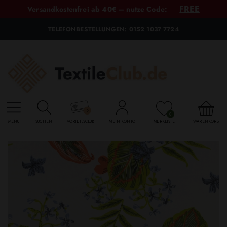
FREE
Versandkostenfrei ab 40€ – nutze Code:
TELEFONBESTELLUNGEN:
0152 1037 7724
0
MENU
SUCHEN
VORTEILSCLUB
MEIN KONTO
MERKLISTE
WARENKORB