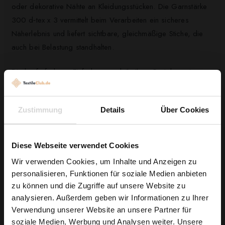
oder dekorative Nähte an Kleidungsstücken. Die Garnstärke
300 d‑tex x 3 vermittelt beim Verarbeiten ein sicheres
Näherlebnis und liefert sichtbare, gleichmäßige Stiche, die
auch bei Belastung standhalten.
Die kupferfarbene Einfärbung verleiht Ihren Projekten einen
warmen, handwerklichen Touch—ob als dezenter Akzent
oder als auffällige Ziernaht. Da das Garn aus 100%
Zustimmung
Details
Über Cookies
Polyester besteht, profitieren Sie von guter Formbeständigkeit
und Pflegeleichtigkeit, sodass Ihre Nähte lange frisch
bleiben.
Diese Webseite verwendet Cookies
Wir verwenden Cookies, um Inhalte und Anzeigen zu
Greifen Sie zur Rolle Ariadna TALIA 30 in Kupfer und
personalisieren, Funktionen für soziale Medien anbieten
bringen Sie Ihre kreativen Ideen schnell und zuverlässig zur
Wie wäre es mit
zu können und die Zugriffe auf unsere Website zu
Umsetzung.
5 % Rabatt
analysieren. Außerdem geben wir Informationen zu Ihrer
Verwendung unserer Website an unsere Partner für
auf deine erste Bestellung?
soziale Medien, Werbung und Analysen weiter. Unsere