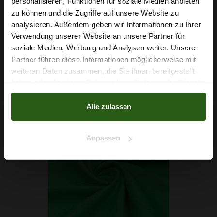
personalisieren, Funktionen für soziale Medien anbieten
Wie wäre es mit
zu können und die Zugriffe auf unsere Website zu
5 % Rabatt
analysieren. Außerdem geben wir Informationen zu Ihrer
Viskose-Leinen-Mix Pink
Verwendung unserer Website an unsere Partner für
auf deine erste Bestellung?
soziale Medien, Werbung und Analysen weiter. Unsere
5,79 € / 0,5 lm
Partner führen diese Informationen möglicherweise mit
Na klar!
2
(8,58 € / 1m
)
weiteren Daten zusammen, die Sie ihnen bereitgestellt
haben oder die sie im Rahmen Ihrer Nutzung der Dienste
IN DEN WARENKORB
Nein, Danke
gesammelt haben.
Alle zulassen
Anpassen