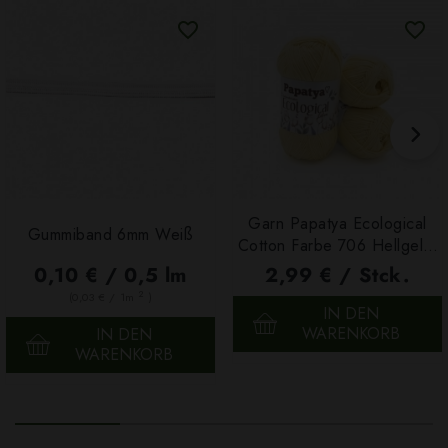
Garn Papatya Ecological
Gummiband 6mm Weiß
Cotton Farbe 706 Hellgelb,
100g
0,10 € / 0,5 lm
2,99 € / Stck.
2
(0,03 € / 1m
)
IN DEN
WARENKORB
IN DEN
WARENKORB