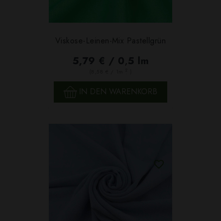
Viskose-Leinen-Mix Pastellgrün
5,79 € / 0,5 lm
2
(8,58 € / 1m
)
IN DEN WARENKORB