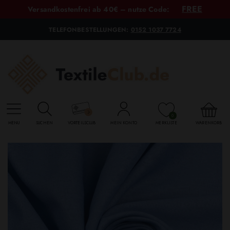
FREE
Versandkostenfrei ab 40€ – nutze Code:
TELEFONBESTELLUNGEN:
0152 1037 7724
0
MENU
SUCHEN
VORTEILSCLUB
MEIN KONTO
MERKLISTE
WARENKORB