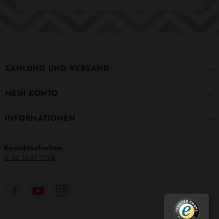
ZAHLUNG UND VERSAND

MEIN KONTO

INFORMATIONEN

Kontaktaufnahme
0152 1037 7724