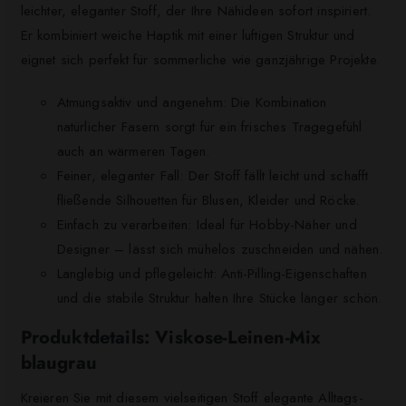
leichter, eleganter Stoff, der Ihre Nähideen sofort inspiriert.
Er kombiniert weiche Haptik mit einer luftigen Struktur und
eignet sich perfekt für sommerliche wie ganzjährige Projekte.
Atmungsaktiv und angenehm: Die Kombination
natürlicher Fasern sorgt für ein frisches Tragegefühl
auch an wärmeren Tagen.
Feiner, eleganter Fall: Der Stoff fällt leicht und schafft
fließende Silhouetten für Blusen, Kleider und Röcke.
Einfach zu verarbeiten: Ideal für Hobby-Näher und
Designer – lässt sich mühelos zuschneiden und nähen.
Langlebig und pflegeleicht: Anti-Pilling-Eigenschaften
und die stabile Struktur halten Ihre Stücke länger schön.
Produktdetails: Viskose-Leinen-Mix
blaugrau
Kreieren Sie mit diesem vielseitigen Stoff elegante Alltags-