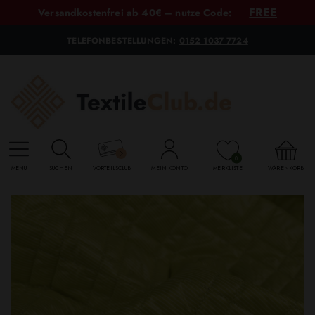
FREE
Versandkostenfrei ab 40€ – nutze Code:
TELEFONBESTELLUNGEN:
0152 1037 7724
0
MENU
SUCHEN
VORTEILSCLUB
MEIN KONTO
MERKLISTE
WARENKORB