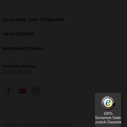
ZAHLUNG UND VERSAND

MEIN KONTO

INFORMATIONEN

Kontaktaufnahme
0152 1037 7724
100%
Sicherheit Geld-
zurück-Garantie
© 2026 - TextileClub - Online einkaufen