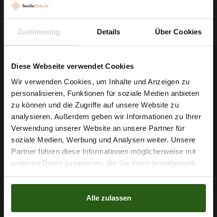
Zustimmung
Details
Über Cookies
Steppstoff Wattiert Schwarz Buchstaben Und Zahlen
Diese Webseite verwendet Cookies
4,79 € / 0,5 lm
Wir verwenden Cookies, um Inhalte und Anzeigen zu
2
(6,61 € / 1m
)
personalisieren, Funktionen für soziale Medien anbieten
Wie wäre es mit
VORÜBERGEHEND NICHT VERFÜGBAR
zu können und die Zugriffe auf unsere Website zu
5 % Rabatt
analysieren. Außerdem geben wir Informationen zu Ihrer
Verwendung unserer Website an unsere Partner für
auf deine erste Bestellung?
soziale Medien, Werbung und Analysen weiter. Unsere
Partner führen diese Informationen möglicherweise mit
Na klar!
weiteren Daten zusammen, die Sie ihnen bereitgestellt
haben oder die sie im Rahmen Ihrer Nutzung der Dienste
Nein, Danke
gesammelt haben.
Alle zulassen