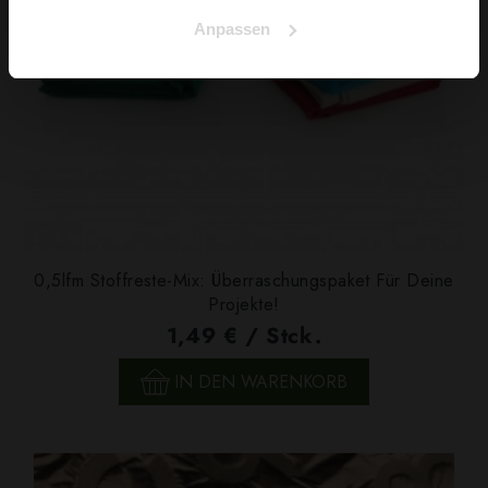
Anpassen
0,5lfm Stoffreste-Mix: Überraschungspaket Für Deine
Projekte!
1,49 € / Stck.
IN DEN WARENKORB