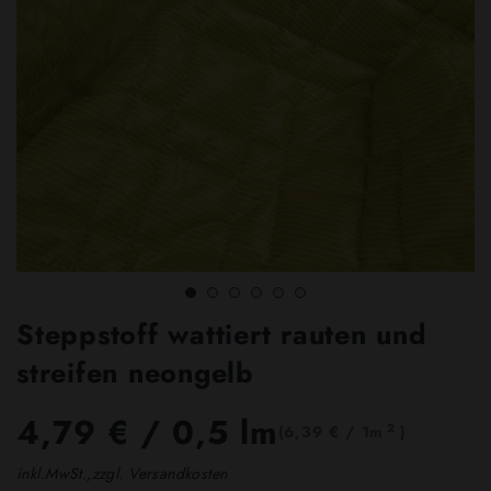
Steppstoff wattiert rauten und
streifen neongelb
4,79 €
/ 0,5 lm
2
(6,39 € / 1m
)
inkl.MwSt.,zzgl. Versandkosten