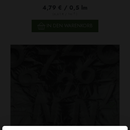
4,79 € / 0,5 lm
2
(6,61 € / 1m
)
IN DEN WARENKORB