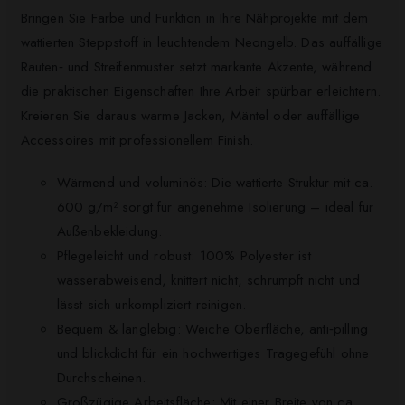
Bringen Sie Farbe und Funktion in Ihre Nähprojekte mit dem
wattierten Steppstoff in leuchtendem Neongelb. Das auffällige
Rauten‑ und Streifenmuster setzt markante Akzente, während
die praktischen Eigenschaften Ihre Arbeit spürbar erleichtern.
Kreieren Sie daraus warme Jacken, Mäntel oder auffällige
Accessoires mit professionellem Finish.
Wärmend und voluminös: Die wattierte Struktur mit ca.
600 g/m² sorgt für angenehme Isolierung – ideal für
Außenbekleidung.
Pflegeleicht und robust: 100% Polyester ist
wasserabweisend, knittert nicht, schrumpft nicht und
lässt sich unkompliziert reinigen.
Bequem & langlebig: Weiche Oberfläche, anti‑pilling
und blickdicht für ein hochwertiges Tragegefühl ohne
Durchscheinen.
Großzügige Arbeitsfläche: Mit einer Breite von ca.