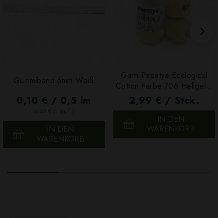
Garn Papatya Ecological
Gummiband 6mm Weiß
Cotton Farbe 706 Hellgelb,
100g
0,10 € / 0,5 lm
2,99 € / Stck.
2
(0,03 € / 1m
)
IN DEN
WARENKORB
IN DEN
WARENKORB