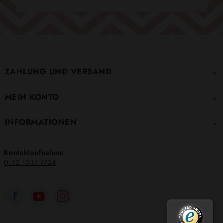
ZAHLUNG UND VERSAND

MEIN KONTO

INFORMATIONEN

Kontaktaufnahme
0152 1037 7724