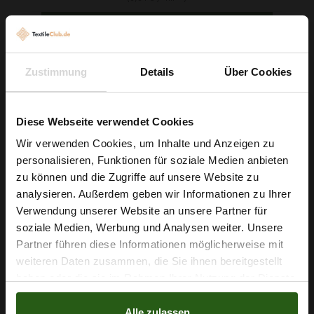
VORÜBERGEHEND NICHT VERFÜGBAR
Zustimmung
Details
Über Cookies
Diese Webseite verwendet Cookies
Wir verwenden Cookies, um Inhalte und Anzeigen zu
personalisieren, Funktionen für soziale Medien anbieten
Wie wäre es mit
zu können und die Zugriffe auf unsere Website zu
5 % Rabatt
analysieren. Außerdem geben wir Informationen zu Ihrer
Verwendung unserer Website an unsere Partner für
auf deine erste Bestellung?
soziale Medien, Werbung und Analysen weiter. Unsere
Partner führen diese Informationen möglicherweise mit
Na klar!
weiteren Daten zusammen, die Sie ihnen bereitgestellt
haben oder die sie im Rahmen Ihrer Nutzung der Dienste
Nein, Danke
gesammelt haben.
Alle zulassen