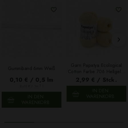
Garn Papatya Ecological
Gummiband 6mm Weiß
Cotton Farbe 706 Hellgelb,
100g
0,10 € / 0,5 lm
2,99 € / Stck.
2
(0,03 € / 1m
)
IN DEN
WARENKORB
IN DEN
WARENKORB