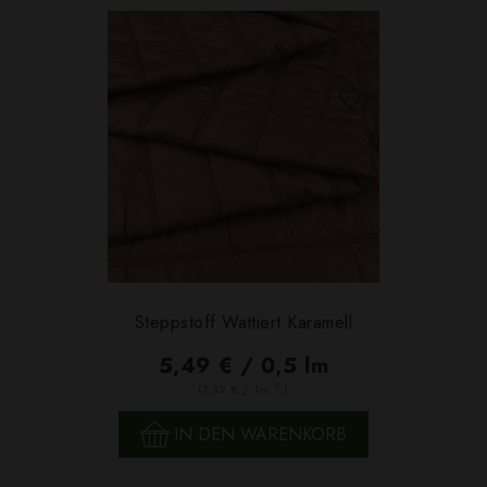
Steppstoff Wattiert Karamell
5,49 € / 0,5 lm
2
(7,32 € / 1m
)
IN DEN WARENKORB