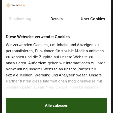
Sie ihn auf ein leichtes Futter nähen oder als Überlagerung
verwenden — so entstehen romantische Blusen, zarte
A‑Linien‑Röcke, Einsatzdetails an Ärmeln oder raffinierte
Zustimmung
Details
Über Cookies
Applikationen für Abendmode. Erhältlich in Grau sowie in
weiteren Farbtönen wie Ecru und Blau, eröffnet Ihnen dieser
Stoff vielfältige Gestaltungsspielräume.
Diese Webseite verwendet Cookies
Wir verwenden Cookies, um Inhalte und Anzeigen zu
Greifen Sie zu und starten Sie Ihr nächstes Nähprojekt:
personalisieren, Funktionen für soziale Medien anbieten
Bestellen Sie Ihren Laufmeter und lassen Sie Ihrer Kreativität
Wie wäre es mit
zu können und die Zugriffe auf unsere Website zu
freien Lauf!
5 % Rabatt
analysieren. Außerdem geben wir Informationen zu Ihrer
Verwendung unserer Website an unsere Partner für
auf deine erste Bestellung?
soziale Medien, Werbung und Analysen weiter. Unsere
Partner führen diese Informationen möglicherweise mit
Na klar!
Nähzubehör, das begeistert ...
weiteren Daten zusammen, die Sie ihnen bereitgestellt
haben oder die sie im Rahmen Ihrer Nutzung der Dienste
Nein, Danke
gesammelt haben.
Alle zulassen