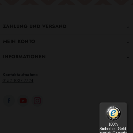
ZAHLUNG UND VERSAND

MEIN KONTO

INFORMATIONEN

Kontaktaufnahme
0152 1037 7724
100%
Sicherheit Geld-