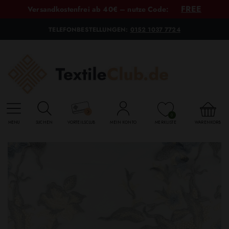
FREE
Versandkostenfrei ab 40€ – nutze Code:
TELEFONBESTELLUNGEN:
0152 1037 7724
0
MENU
SUCHEN
VORTEILSCLUB
MEIN KONTO
MERKLISTE
WARENKORB