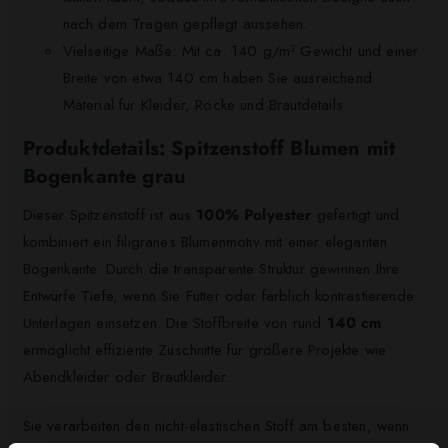
nach dem Tragen gepflegt aussehen.
Vielseitige Maße: Mit ca. 140 g/m² Gewicht und einer
Breite von etwa 140 cm haben Sie ausreichend
Material für Kleider, Röcke und Brautdetails.
Produktdetails: Spitzenstoff Blumen mit
Bogenkante grau
Dieser Spitzenstoff ist aus
100% Polyester
gefertigt und
kombiniert ein filigranes Blumenmotiv mit einer eleganten
Bogenkante. Durch die transparente Struktur gewinnen Ihre
Entwürfe Tiefe, wenn Sie Futter oder farblich kontrastierende
Unterlagen einsetzen. Die Stoffbreite von rund
140 cm
ermöglicht effiziente Zuschnitte für größere Projekte wie
Abendkleider oder Brautkleider.
Sie verarbeiten den nicht-elastischen Stoff am besten, wenn