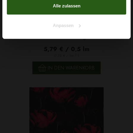
Alle zulassen
Anpassen
Chiffon Blumen Hellgrau
5,79 € / 0,5 lm
2
(7,72 € / 1m
)
IN DEN WARENKORB