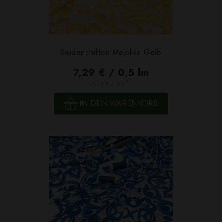
Seidenchiffon Majolika Gelb
7,29 € / 0,5 lm
2
(9,72 € / 1m
)
IN DEN WARENKORB