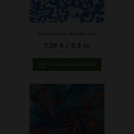
Seidenchiffon Majolika Blau
7,29 € / 0,5 lm
2
(9,72 € / 1m
)
IN DEN WARENKORB