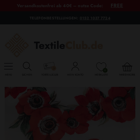
FREE
Versandkostenfrei ab 40€ – nutze Code:
TELEFONBESTELLUNGEN:
0152 1037 7724
0
MENU
SUCHEN
VORTEILSCLUB
MEIN KONTO
MERKLISTE
WARENKORB