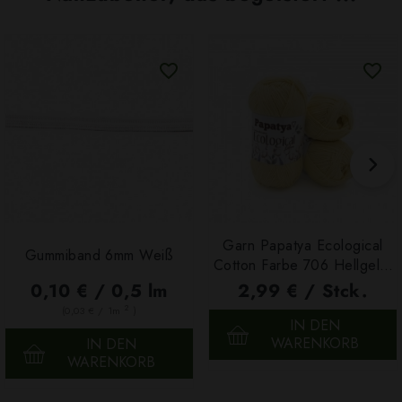
Garn Papatya Ecological
Gummiband 6mm Weiß
Cotton Farbe 706 Hellgelb,
100g
0,10 € / 0,5 lm
2,99 € / Stck.
2
(0,03 € / 1m
)
IN DEN
WARENKORB
IN DEN
WARENKORB