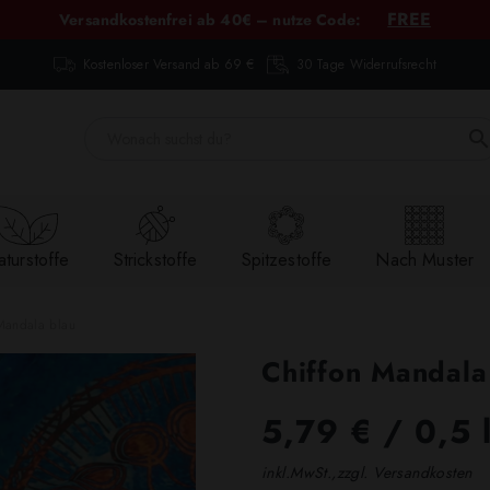
FREE
Versandkostenfrei ab 40€ – nutze Code:
Kostenloser Versand ab 69 €
30 Tage Widerrufsrecht
turstoffe
Strickstoffe
Spitzestoffe
Nach Muster
Mandala blau
Chiffon Mandala
5,79 €
/ 0,5 
inkl.MwSt.,zzgl. Versandkosten