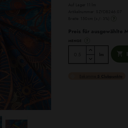
Auf Lager 11 lm
Artikelnummer:
SZYDB246.07
?
Breite: 150cm (+/- 3%)
Preis für ausgewählte
?
MENGE

lm
Bekomme
5 Clubpunkte