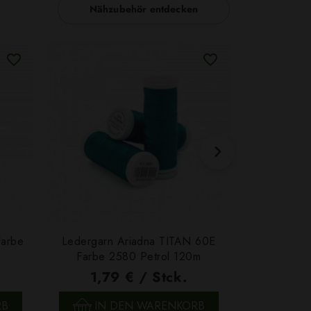
Nähzubehör entdecken
Farbe
Ledergarn Ariadna TITAN 60E
Garn Papat
Farbe 2580 Petrol 120m
We
1,79 € / Stck.
4,7
SCHNELLANSICHT
SCH
RB
IN DEN WARENKORB
IN