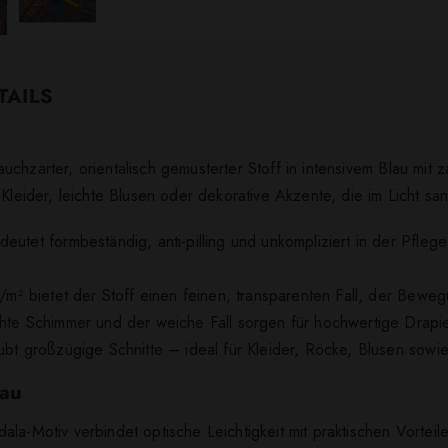
TAILS
chzarter, orientalisch gemusterter Stoff in intensivem Blau mit 
 Kleider, leichte Blusen oder dekorative Akzente, die im Licht sa
eutet formbeständig, anti-pilling und unkompliziert in der Pfle
g/m² bietet der Stoff einen feinen, transparenten Fall, der Beweg
chte Schimmer und der weiche Fall sorgen für hochwertige Drapi
aubt großzügige Schnitte – ideal für Kleider, Röcke, Blusen sow
lau
ala-Motiv verbindet optische Leichtigkeit mit praktischen Vortei