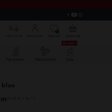

0
VORTEILSCLUB
MEIN KONTO
MERKLISTE
WARENKORB
Bis -60% !
Neuheiten
Nähzubehör
Sale
 blau
lm
2
(7,72 € / 1m
)