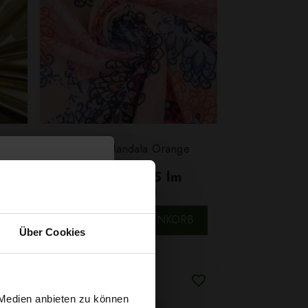
Chiffon Mandala Orange
5,79 € / 0,5 lm
2
(7,72 € / 1m
)
SCHNELLANSICHT
B
IN DEN WARENKORB
Über Cookies
 Medien anbieten zu können