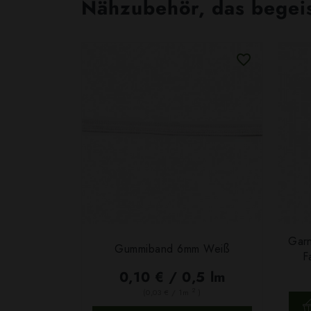
Nähzubehör, das begeist
Garn
Gummiband 6mm Weiß
F
0,10 € / 0,5 lm
2
(0,03 € / 1m
)
SCHNELLANSICHT