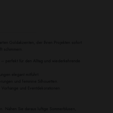
zarten Goldakzenten, der Ihren Projekten sofort
nft schimmern.
ge – perfekt für den Alltag und wiederkehrende
ungen elegant mitführt.
erungen und feminine Silhouetten.
ie Vorhänge und Eventdekorationen.
len. Nähen Sie daraus luftige Sommerblusen,