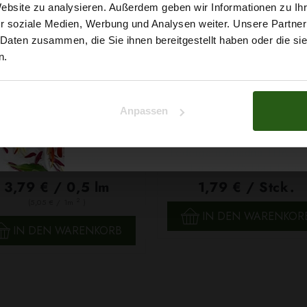
5% Rabat
Website zu analysieren. Außerdem geben wir Informationen zu I
r soziale Medien, Werbung und Analysen weiter. Unsere Partner
auf deine erste Bestellun
 Daten zusammen, die Sie ihnen bereitgestellt haben oder die s
n.
Na klar!
Anpassen
Nein, Danke
Ledergarn Ariadna TITAN 
Stretch Satin Türkis
Farbe 2575 Blau 120m
3,79 € / 0,5 lm
1,79 € / Stck.
2
(5,05 € / 1m
)
SCHNELLANSICHT
IN DEN WARENKOR
SCHNELLANSICHT
IN DEN WARENKORB