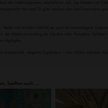
nk der Halbtransparenz empfiehlt es sich, bei Kleidern mit Futt
chengewicht von rund 70 g/m² machen den Stoff besonders geeig
iner Nadel und leichtem Nähfuß als auch für aufwändigere Drapie
htern die Weiterverwendung als Gardine oder Partydeko. Entfalte
e Highlights.
n federleichte, elegante Ergebnisse – der Chiffon Mandala blau 
en, kauften auch ...