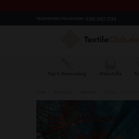
TELEFONBESTELLUNGEN:
0152 1037 7724
Nach Anwendung
Webstoffe
Na
Home
TextileClub
Webstoffe
Chiffon
Chiffon 