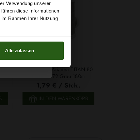
t
hrer Verwendung unserer
 führen diese Informationen
g sichern?
ie im Rahmen Ihrer Nutzung
Alle zulassen
60E
Steppfaden Ariadna TITAN 80
Farbe 2672 Grau 180m
1,79 € / Stck.
SCHNELLANSICHT
B
IN DEN WARENKORB