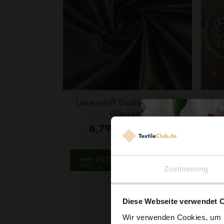
Leinenstoff Dunkelblau Gold
Glänzend
6,79 € / 0,5 lm
2
(9,70 € / 1m
)
SCHNELLANSICHT
IN DEN WARENKORB
Zustimmung
Diese Webseite verwendet 
Wir verwenden Cookies, um I