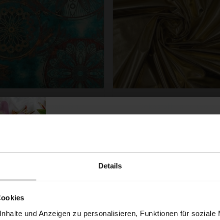
Jersey ITY Mandala Grün
Dekostoff Lame Gold
6,79 € / 0,5 lm
4,29 € / 0,5 lm
2
2
(9,05 € / 1m
)
(5,92 € / 1m
)
SCHNELLANSICHT
SCHNELLANSICHT
IN DEN WARENKORB
IN DEN WARENKOR
Details
Möchtest du dir
Cookies
nhalte und Anzeigen zu personalisieren, Funktionen für soziale