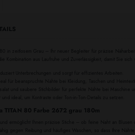
TAILS
 in zeitlosem Grau – Ihr neuer Begleiter für präzise Näharbeit
e Kombination aus Laufruhe und Zuverlässigkeit, damit Sie sich 
uziert Unterbrechungen und sorgt für effizientes Arbeiten.
eal für beanspruchte Nähte bei Kleidung, Taschen und Heimtexti
alat und saubere Stichbilder für perfekte Nähte bei Maschine 
r und ideal, um Kontraste oder Ton-in-Ton-Details zu setzen.
na TITAN 80 Farbe 2672 grau 180m
und ermöglicht Ihnen präzise Stiche – ob feine Naht an Blusen 
sfähig gegen Reibung und häufiges Waschen, so dass Ihre Nähte