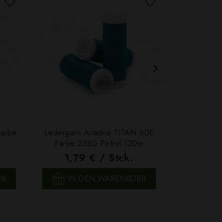
Farbe
Ledergarn Ariadna TITAN 60E
Garn Papat
Farbe 2580 Petrol 120m
We
1,79 € / Stck.
4,7
SCHNELLANSICHT
SCH
RB
IN DEN WARENKORB
IN