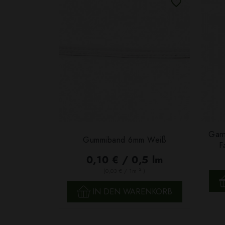
Garn
Gummiband 6mm Weiß
F
0,10 € / 0,5 lm
2
(0,03 € / 1m
)
SCHNELLANSICHT
IN DEN WARENKORB