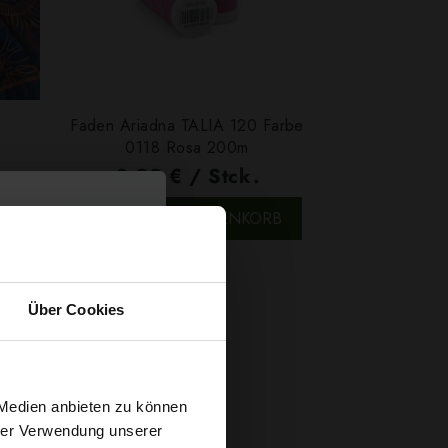
Faden Ariadna TALIA 120 Farbe
0118 Rosa 200m
0,99 € / Stck.
SCHNELLANSICHT
IN DEN WARENKORB
B
Über Cookies
t
 Medien anbieten zu können
hrer Verwendung unserer