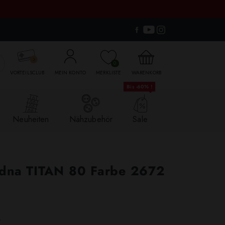

0
VORTEILSCLUB
MEIN KONTO
MERKLISTE
WARENKORB
Bis -60% !
Neuheiten
Nähzubehör
Sale
adna TITAN 80 Farbe 2672
.