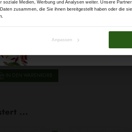
r soziale Medien, Werbung und Analysen weiter. Unsere Partner
auf deine erste Bestellun
 Daten zusammen, die Sie ihnen bereitgestellt haben oder die s
n.
Na klar!
Anpassen
Gummiband 40mm Weiß
Nein, Danke
0,99 € / 0,5 lm
2
(0,05 € / 1m
)
SCHNELLANSICHT
IN DEN WARENKORB
ert ...