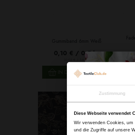
Fad
Gummiband 6mm Weiß
0,10 € / 0,5 lm
2
(0,03 € / 1m
)
SCHNELLANSICHT
IN DEN WARENKORB
Zustimmung
Diese Webseite verwendet 
Wir verwenden Cookies, um I
und die Zugriffe auf unsere 