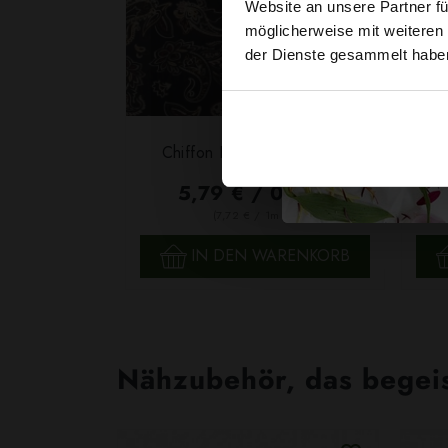
Website an unsere Partner fü
möglicherweise mit weiteren
der Dienste gesammelt habe
Chiffon Paisley Nachtblau
5,79 € / 0,5 lm
2
(7,72 € / 1m
)
SCHNELLANSICHT
IN DEN WARENKORB
Nähzubehör, das begeist