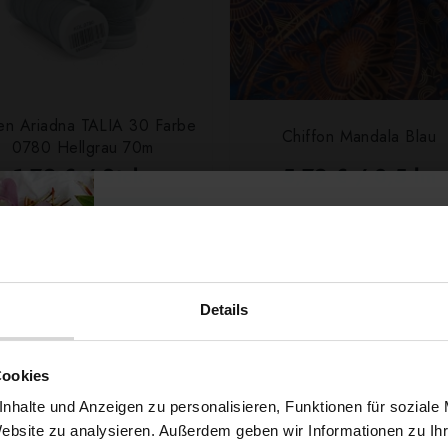
en Ariadna TALIA 30 Farbe
Chiffon Mandala Blau
0780 Hellgrau 70m
1,79 € / Stck.
5,79 € / 0,5 lm
2
(7,72 € / 1m
)
SCHNELLANSICHT
IN DEN WARENKORB
SCHNELLANSICHT
IN DEN WARENKOR
Details
Möchtest du dir
Cookies
5% Rabat
nhalte und Anzeigen zu personalisieren, Funktionen für soziale
Website zu analysieren. Außerdem geben wir Informationen zu I