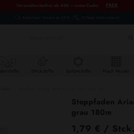
FREE
Versandkostenfrei ab 40€ – nutze Code:
Kostenloser Versand ab 69 €
30 Tage Widerrufsrecht
turstoffe
Strickstoffe
Spitzestoffe
Nach Muster
erfäden
Steppfaden Ariadna TITAN 80 Farbe 2672 grau 180m
Steppfaden Ari
grau 180m
1,79 € / Stck