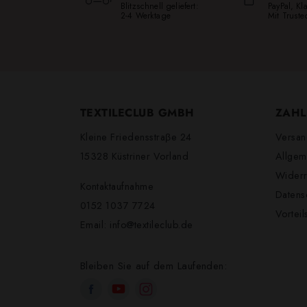
Blitzschnell geliefert:
PayPal, K
2-4 Werktage
Mit Trust
TEXTILECLUB GMBH
ZAHL
Kleine Friedensstraβe 24
Versan
15328 Küstriner Vorland
Allgem
Widerr
Kontaktaufnahme
Datens
0152 1037 7724
Vortei
Email:
info@textileclub.de
Bleiben Sie auf dem Laufenden: