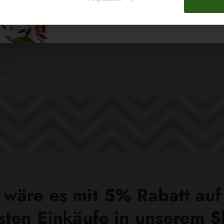
Nein, Danke
wäre es mit 5% Rabatt auf
sten Einkäufe in unserem 