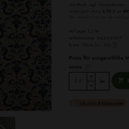
inkl.MwSt.,zzgl. Versandkosten
Niedrigster Preis
3,70 €
am
09
Der aktuelle Preis ist der niedrig
Auf Lager 3,5 lm
Artikelnummer:
SALE.KLK097
?
Breite: 150cm (+/- 3%)
Preis für ausgewählte
?
MENGE

lm
Bekomme
3 Clubpunkte