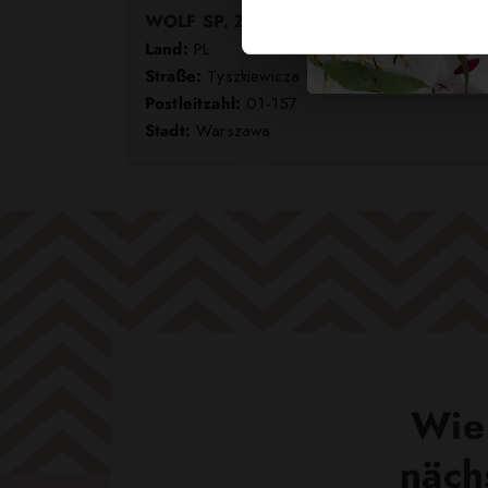
WOLF SP. Z O.O.
Land:
PL
Straße:
Tyszkiewicza 13/ U4
Postleitzahl:
01-157
Stadt:
Warszawa
Wie 
näch