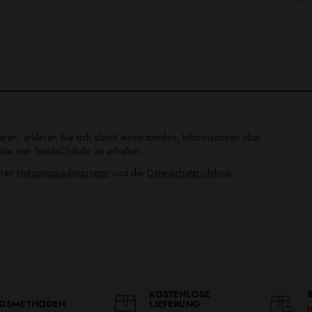
ren, erklären Sie sich damit einverstanden, Informationen über
te von TextileClub.de zu erhalten.
inen
Nutzungsbedingungen
und die
Datenschutzrichtlinie
.
KOSTENLOSE
GSMETHODEN
LIEFERUNG
b