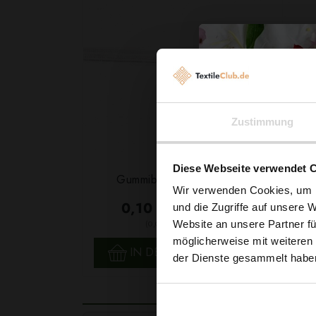
Zustimmung
Diese Webseite verwendet 
Garn
Gummiband 6mm Weiß
F
Wir verwenden Cookies, um I
0,10 € / 0,5 lm
und die Zugriffe auf unsere 
2
(0,03 € / 1m
)
Website an unsere Partner fü
SCHNELLANSICHT
möglicherweise mit weiteren
IN DEN WARENKORB
der Dienste gesammelt habe