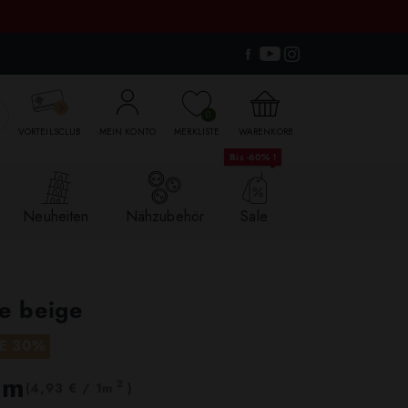

0
VORTEILSCLUB
MEIN KONTO
MERKLISTE
WARENKORB
Bis -60% !
Neuheiten
Nähzubehör
Sale
e beige
E 30%
lm
2
(4,93 € / 1m
)