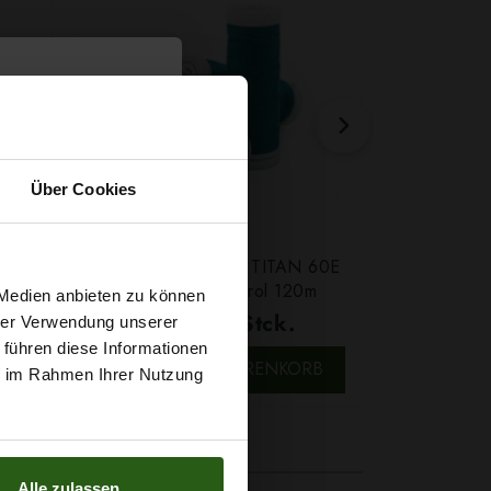
Über Cookies
Farbe
Ledergarn Ariadna TITAN 60E
Garn Papat
Farbe 2580 Petrol 120m
We
t
 Medien anbieten zu können
1,79 € / Stck.
4,7
hrer Verwendung unserer
SCHNELLANSICHT
SCH
 führen diese Informationen
g sichern?
RB
IN DEN WARENKORB
IN
ie im Rahmen Ihrer Nutzung
Alle zulassen