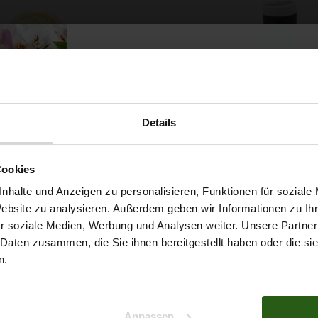
Details
Möchtest du dir
Cookies
 Papatya Ecological Cotton
Faden Ariadna TALIA 120 
arbe 706 Hellgelb, 100g
0854 Braunton 200m
5% Rabat
nhalte und Anzeigen zu personalisieren, Funktionen für soziale
2,99 € / Stck.
0,99 € / Stck.
Website zu analysieren. Außerdem geben wir Informationen zu I
SCHNELLANSICHT
SCHNELLANSICHT
r soziale Medien, Werbung und Analysen weiter. Unsere Partner
auf deine erste Bestellun
IN DEN WARENKORB
IN DEN WARENKO
 Daten zusammen, die Sie ihnen bereitgestellt haben oder die s
n.
Na klar!
Anpassen