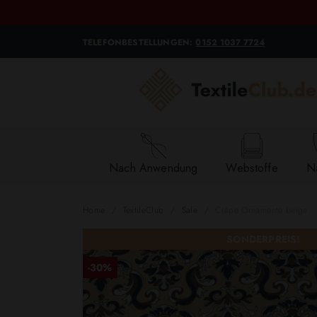
TELEFONBESTELLUNGEN:
0152 1037 7724
Nach Anwendung
Webstoffe
Na
Home
TextileClub
Sale
Crêpe Ornamente beige
SONDERPREIS!
-30%