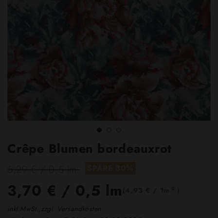
Crêpe Blumen bordeauxrot
5,29 € / 0,5 lm
SPARE 30%
3,70 €
/ 0,5 lm
2
(4,93 € / 1m
)
inkl.MwSt.,zzgl. Versandkosten