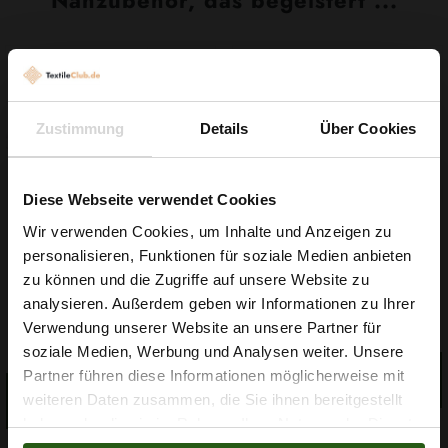
Nähzubehör, das begeistert ...
Zustimmung
Details
Über Cookies
Diese Webseite verwendet Cookies
Wir verwenden Cookies, um Inhalte und Anzeigen zu
personalisieren, Funktionen für soziale Medien anbieten
Wie wäre es mit
Garn Papatya Ecological
zu können und die Zugriffe auf unsere Website zu
Gummiband 6mm Weiß
5 % Rabatt
Cotton Farbe 706 Hellgelb,
analysieren. Außerdem geben wir Informationen zu Ihrer
100g
0,10 € / 0,5 lm
2,99 € / Stck.
Verwendung unserer Website an unsere Partner für
auf deine erste Bestellung?
soziale Medien, Werbung und Analysen weiter. Unsere
2
(0,03 € / 1m
)
IN DEN
Partner führen diese Informationen möglicherweise mit
Na klar!
WARENKORB
IN DEN
weiteren Daten zusammen, die Sie ihnen bereitgestellt
WARENKORB
haben oder die sie im Rahmen Ihrer Nutzung der Dienste
Nein, Danke
gesammelt haben.