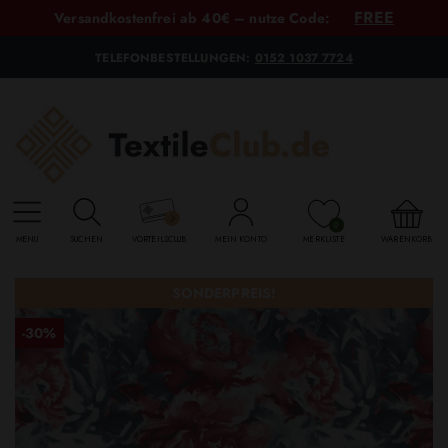
FREE
Versandkostenfrei ab 40€ – nutze Code:
TELEFONBESTELLUNGEN:
0152 1037 7724
0
MENU
SUCHEN
VORTEILSCLUB
MEIN KONTO
MERKLISTE
WARENKORB
SONDERPREIS!
-30%