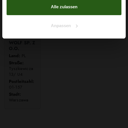
Alle zulassen
Anpassen
WOLF SP. Z
O.O.
Land:
PL
Straße:
Tyszkiewicza
13/ U4
Postleitzahl:
01-157
Stadt:
Warszawa