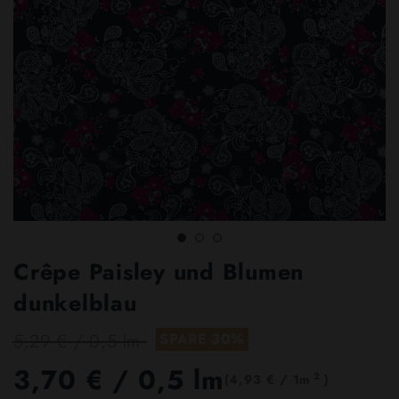
Crêpe Paisley und Blumen
dunkelblau
5,29 € / 0,5 lm
SPARE 30%
3,70 €
/ 0,5 lm
2
(4,93 € / 1m
)