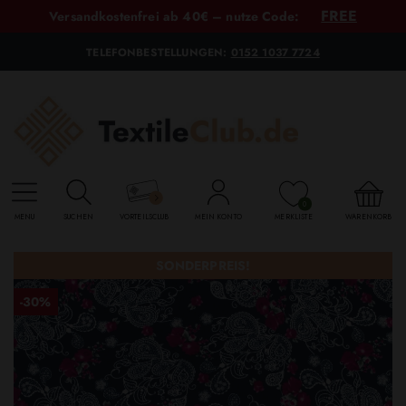
FREE
Versandkostenfrei ab 40€ – nutze Code:
TELEFONBESTELLUNGEN:
0152 1037 7724
0
MENU
SUCHEN
VORTEILSCLUB
MEIN KONTO
MERKLISTE
WARENKORB
SONDERPREIS!
-30%