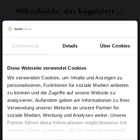
Nähzubehör, das begeistert ...
Zustimmung
Details
Über Cookies
Diese Webseite verwendet Cookies
Wir verwenden Cookies, um Inhalte und Anzeigen zu
personalisieren, Funktionen für soziale Medien anbieten
Wie wäre es mit
zu können und die Zugriffe auf unsere Website zu
Garn Papatya Ecological
5 % Rabatt
analysieren. Außerdem geben wir Informationen zu Ihrer
Gummiband 6mm Weiß
Cotton Farbe 706 Hellgelb,
Verwendung unserer Website an unsere Partner für
auf deine erste Bestellung?
100g
0,10 € / 0,5 lm
2,99 € / Stck.
soziale Medien, Werbung und Analysen weiter. Unsere
2
(0,03 € / 1m
)
Partner führen diese Informationen möglicherweise mit
IN DEN
Na klar!
weiteren Daten zusammen, die Sie ihnen bereitgestellt
WARENKORB
IN DEN
haben oder die sie im Rahmen Ihrer Nutzung der Dienste
WARENKORB