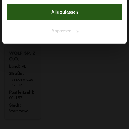
Nein, Danke
gesammelt haben.
Alle zulassen
Anpassen
WOLF SP. Z
O.O.
Land:
PL
Straße:
Tyszkiewicza
13/ U4
Postleitzahl:
01-157
Stadt:
Warszawa