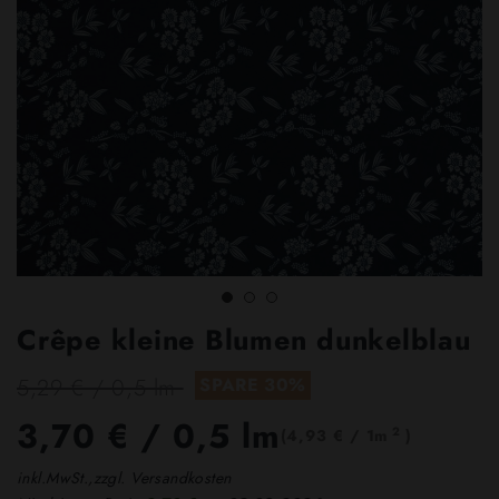
Crêpe kleine Blumen dunkelblau
5,29 € / 0,5 lm
SPARE 30%
3,70 €
/ 0,5 lm
2
(4,93 € / 1m
)
inkl.MwSt.,zzgl. Versandkosten