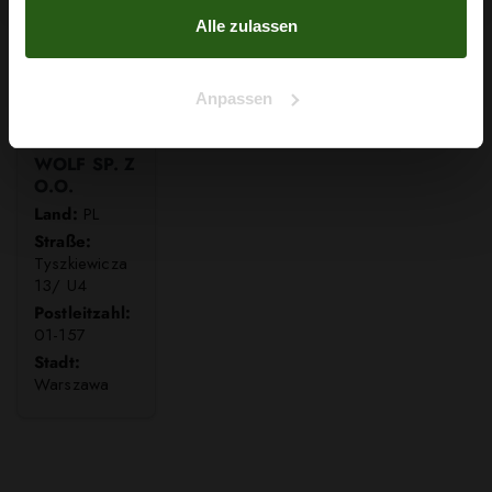
Alle zulassen
Anpassen
WOLF SP. Z
O.O.
Land:
PL
Straße:
Tyszkiewicza
13/ U4
Postleitzahl:
01-157
Stadt:
Warszawa