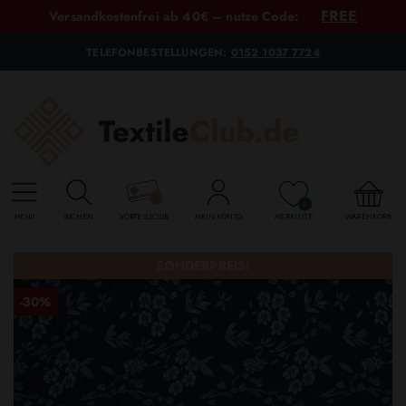
FREE
Versandkostenfrei ab 40€ – nutze Code:
TELEFONBESTELLUNGEN:
0152 1037 7724
0
MENU
SUCHEN
VORTEILSCLUB
MEIN KONTO
MERKLISTE
WARENKORB
SONDERPREIS!
-30%