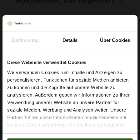
Nähzubehör, das begeistert ...
Zustimmung
Details
Über Cookies
Diese Webseite verwendet Cookies
Wir verwenden Cookies, um Inhalte und Anzeigen zu
personalisieren, Funktionen für soziale Medien anbieten
Wie wäre es mit
Garn Papatya Ecological
zu können und die Zugriffe auf unsere Website zu
Gummiband 6mm Weiß
5 % Rabatt
Cotton Farbe 706 Hellgelb,
analysieren. Außerdem geben wir Informationen zu Ihrer
100g
0,10 € / 0,5 lm
2,99 € / Stck.
Verwendung unserer Website an unsere Partner für
auf deine erste Bestellung?
soziale Medien, Werbung und Analysen weiter. Unsere
2
(0,03 € / 1m
)
IN DEN
Partner führen diese Informationen möglicherweise mit
Na klar!
WARENKORB
IN DEN
weiteren Daten zusammen, die Sie ihnen bereitgestellt
WARENKORB
haben oder die sie im Rahmen Ihrer Nutzung der Dienste
Nein, Danke
gesammelt haben.