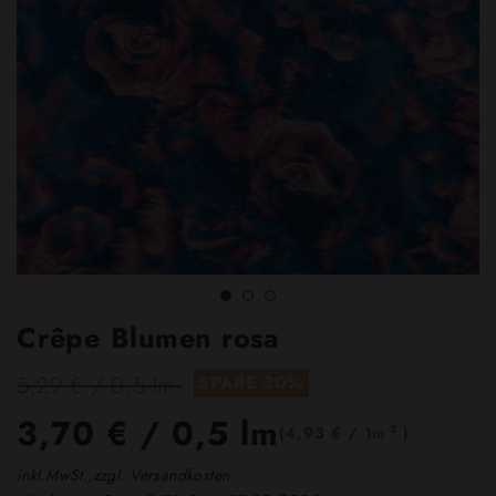
Crêpe Blumen rosa
5,29 € / 0,5 lm
SPARE 30%
3,70 €
/ 0,5 lm
2
(4,93 € / 1m
)
inkl.MwSt.,zzgl. Versandkosten