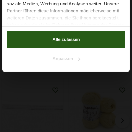
soziale Medien, Werbung und Analysen weiter. Unsere
IN DEN WARENKORB
Partner führen diese Informationen möglicherweise mit
Na klar!
weiteren Daten zusammen, die Sie ihnen bereitgestellt
haben oder die sie im Rahmen Ihrer Nutzung der Dienste
Nein, Danke
gesammelt haben.
Alle zulassen
Anpassen
Nähzubehör, das begeistert ...