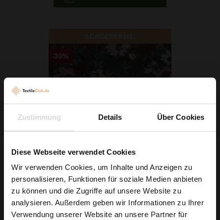
SONDERPREIS!
-30%
Zustimmung
Details
Über Cookies
Diese Webseite verwendet Cookies
Wir verwenden Cookies, um Inhalte und Anzeigen zu
Crêpe Blumen Braun
personalisieren, Funktionen für soziale Medien anbieten
3,70 € / 0,5 lm
Wie wäre es mit
zu können und die Zugriffe auf unsere Website zu
5,29 € / 0,5 lm
5 % Rabatt
analysieren. Außerdem geben wir Informationen zu Ihrer
2
(4,93 € / 1m
)
Verwendung unserer Website an unsere Partner für
auf deine erste Bestellung?