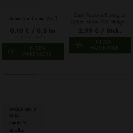
Garn Papatya Ecological
Gummiband 6mm Weiß
Cotton Farbe 706 Hellgelb,
100g
0,10 € / 0,5 lm
2,99 € / Stck.
2
(0,03 € / 1m
)
IN DEN
WARENKORB
IN DEN
WARENKORB
WOLF SP. Z
O.O.
Land:
PL
Straße: