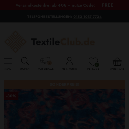
FREE
Versandkostenfrei ab 40€ – nutze Code:
TELEFONBESTELLUNGEN:
0152 1037 7724
0
MENU
SUCHEN
VORTEILSCLUB
MEIN KONTO
MERKLISTE
WARENKORB
SONDERPREIS!
-30%