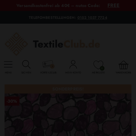
FREE
Versandkostenfrei ab 40€ – nutze Code:
TELEFONBESTELLUNGEN:
0152 1037 7724
0
MENU
SUCHEN
VORTEILSCLUB
MEIN KONTO
MERKLISTE
WARENKORB
SONDERPREIS!
-30%