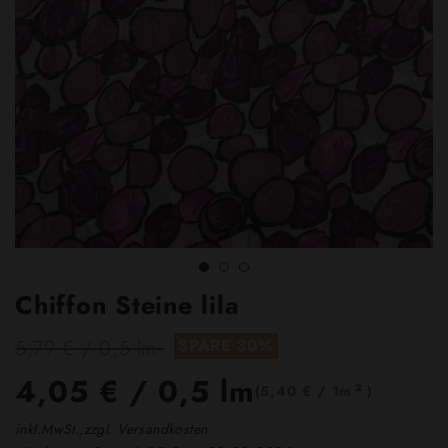
Chiffon Steine lila
5,79 € / 0,5 lm
SPARE 30%
4,05 €
/ 0,5 lm
2
(5,40 € / 1m
)
inkl.MwSt.,zzgl. Versandkosten