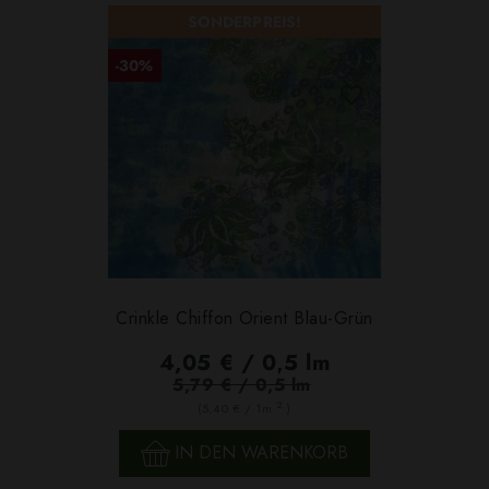
SONDERPREIS!
-30%
Crinkle Chiffon Orient Blau-Grün
4,05 € / 0,5 lm
5,79 € / 0,5 lm
2
(5,40 € / 1m
)
IN DEN WARENKORB