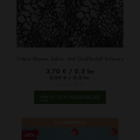
Crêpe Blumen Zebra- Und Giraffenfell Schwarz
3,70 € / 0,5 lm
5,29 € / 0,5 lm
2
(4,93 € / 1m
)
IN DEN WARENKORB
SONDERPREIS!
-30%