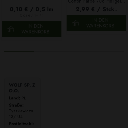
Cotton Farbe 706 Hellgelb,
100g
0,10 € / 0,5 lm
2,99 € / Stck.
2
(0,03 € / 1m
)
IN DEN
WARENKORB
IN DEN
WARENKORB
WOLF SP. Z
O.O.
Land:
PL
Straße:
Tyszkiewicza
13/ U4
Postleitzahl: