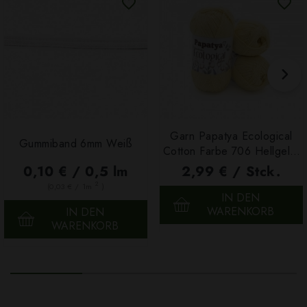
Garn Papatya Ecological
Gummiband 6mm Weiß
Cotton Farbe 706 Hellgelb,
100g
0,10 € / 0,5 lm
2,99 € / Stck.
2
(0,03 € / 1m
)
IN DEN
WARENKORB
IN DEN
WARENKORB