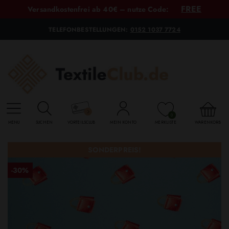
FREE
Versandkostenfrei ab 40€ – nutze Code:
TELEFONBESTELLUNGEN:
0152 1037 7724
0
MENU
SUCHEN
VORTEILSCLUB
MEIN KONTO
MERKLISTE
WARENKORB
SONDERPREIS!
-30%