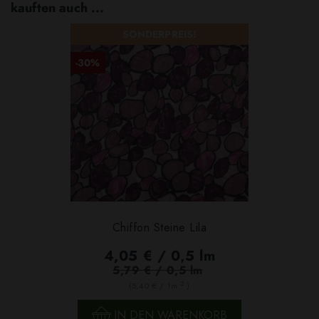
kauften auch ...
SONDERPREIS!
-30%
Chiffon Steine Lila
4,05 € / 0,5 lm
5,79 € / 0,5 lm
2
(5,40 € / 1m
)
IN DEN WARENKORB