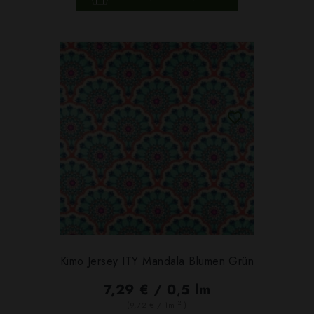
Kimo Jersey ITY Mandala Blumen Grün
7,29 € / 0,5 lm
2
(9,72 € / 1m
)