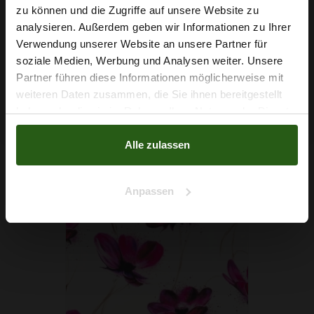
Wie wäre es mit
zu können und die Zugriffe auf unsere Website zu
Stretchstoff Barbie Ethno Zickzack Hellrosa
5 % Rabatt
analysieren. Außerdem geben wir Informationen zu Ihrer
4,40 € / 0,5 lm
Verwendung unserer Website an unsere Partner für
auf deine erste Bestellung?
6,29 € / 0,5 lm
soziale Medien, Werbung und Analysen weiter. Unsere
2
(5,87 € / 1m
)
Partner führen diese Informationen möglicherweise mit
Na klar!
weiteren Daten zusammen, die Sie ihnen bereitgestellt
IN DEN WARENKORB
haben oder die sie im Rahmen Ihrer Nutzung der Dienste
Nein, Danke
gesammelt haben.
Alle zulassen
Anpassen