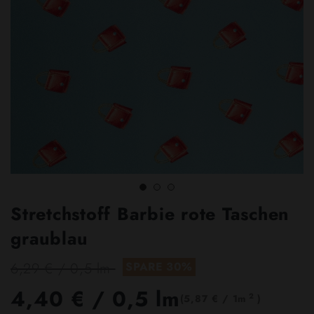
Stretchstoff Barbie rote Taschen
graublau
6,29 € / 0,5 lm
SPARE 30%
4,40 €
/ 0,5 lm
2
(5,87 € / 1m
)