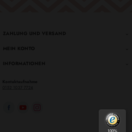
ZAHLUNG UND VERSAND

MEIN KONTO

INFORMATIONEN

Kontaktaufnahme
0152 1037 7724
100%