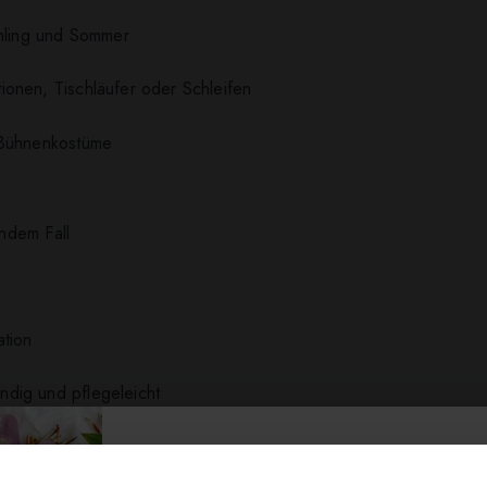
ühling und Sommer
onen, Tischläufer oder Schleifen
 Bühnenkostüme
endem Fall
ation
dig und pflegeleicht
beiten