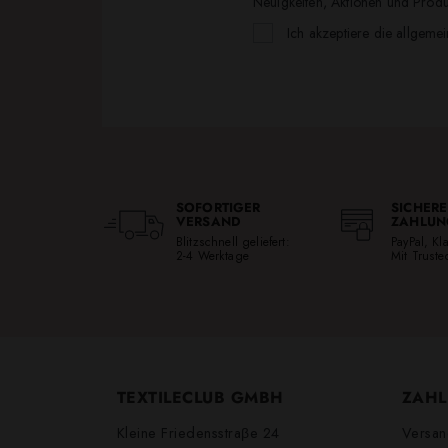
Neuigkeiten, Aktionen und Produk
Ich akzeptiere die allgeme
SOFORTIGER
SICHERE
VERSAND
ZAHLUN
Blitzschnell geliefert:
PayPal, K
2-4 Werktage
Mit Trust
TEXTILECLUB GMBH
ZAHL
Kleine Friedensstraβe 24
Versan