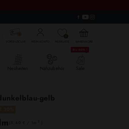

0
VORTEILSCLUB
MEIN KONTO
MERKLISTE
WARENKORB
Bis -60% !
Neuheiten
Nähzubehör
Sale
dunkelblau-gelb
E 30%
lm
2
(5,40 € / 1m
)