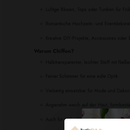
Luftige Blusen, Tops oder Tuniken für Fr
Romantische Hochzeits- und Eventdekorati
Kreative DIY-Projekte, Accessoires oder
Warum Chiffon?
Halbtransparenter, leichter Stoff mit fließ
Feiner Schimmer für eine edle Optik
Vielseitig einsetzbar für Mode und Dekor
Angenehm weich auf der Haut, formbestän
Auch für Nähanfänger*innen gut zu verar