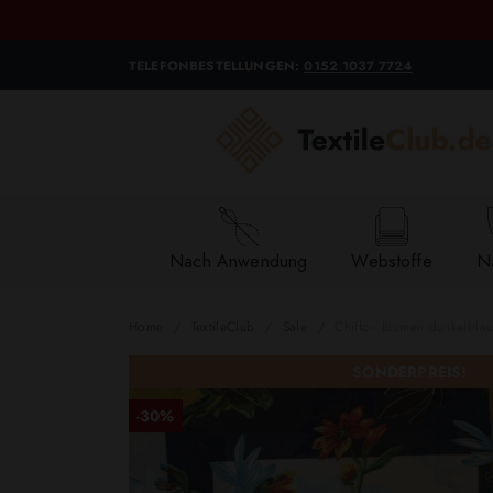
TELEFONBESTELLUNGEN:
0152 1037 7724
Nach Anwendung
Webstoffe
Na
Home
TextileClub
Sale
Chiffon Blumen dunkelblau
SONDERPREIS!
-30%