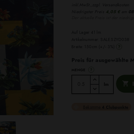
inkl.MwSt.,zzgl. Versandkosten
Niedrigster Preis
4,05 €
am
08
Der aktuelle Preis ist der niedrig
Auf Lager 41 lm
Artikelnummer:
SALE.SZYD038
?
Breite: 150cm (+/- 3%)
Preis für ausgewählte
?
MENGE

lm
Bekomme
4 Clubpunkte