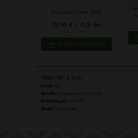
Garn
Gummiband 6mm Weiß
F
0,10 € / 0,5 lm
2
(0,03 € / 1m
)
SCHNELLANSICHT
IN DEN WARENKORB
WOLF SP. Z O.O.
Land:
PL
Straße:
Tyszkiewicza 13/ U4
Postleitzahl:
01-157
Stadt:
Warszawa