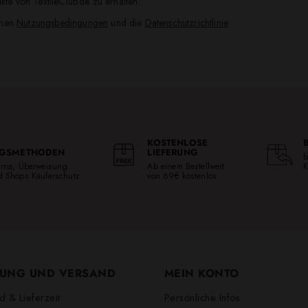
te von TextileClub.de zu erhalten.
inen
Nutzungsbedingungen
und die
Datenschutzrichtlinie
.
KOSTENLOSE
GSMETHODEN
LIEFERUNG
b
larna, Überweisung.
Ab einem Bestellwert
K
ed Shops Käuferschutz
von 69€ kostenlos
UNG UND VERSAND
MEIN KONTO
d & Lieferzeit
Persönliche Infos