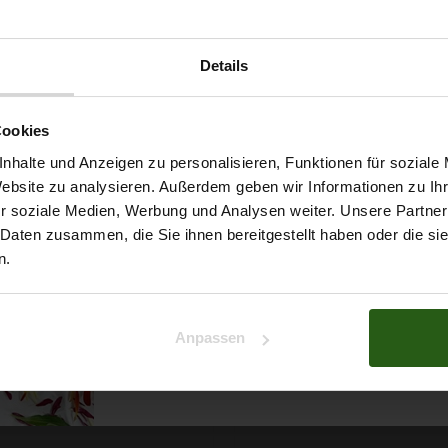
z und spielerischer Leichtigkeit – mit unserem Chiffonstoff bri
Details
Möchtest du dir
ert ...
Cookies
5% Rabat
nhalte und Anzeigen zu personalisieren, Funktionen für soziale
Website zu analysieren. Außerdem geben wir Informationen zu I
r soziale Medien, Werbung und Analysen weiter. Unsere Partner
auf deine erste Bestellun
 Daten zusammen, die Sie ihnen bereitgestellt haben oder die s
n.
Na klar!
Anpassen
Nein, Danke