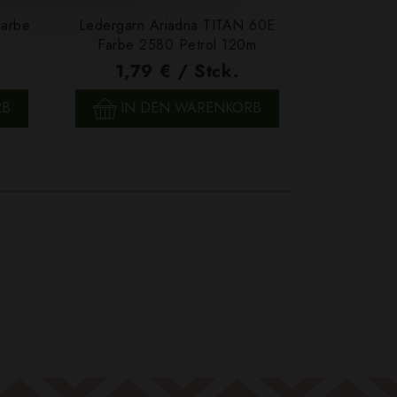
Farbe
Ledergarn Ariadna TITAN 60E
Garn Papat
Farbe 2580 Petrol 120m
We
1,79 € / Stck.
4,7
SCHNELLANSICHT
SCH
RB
IN DEN WARENKORB
IN