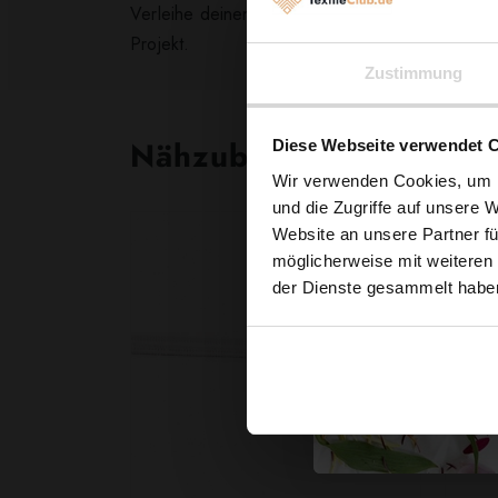
Verleihe deinen Designs einen Hauch von Elegan
Projekt.
Zustimmung
Nähzubehör, das begeist
Diese Webseite verwendet 
Wir verwenden Cookies, um I
und die Zugriffe auf unsere 
Website an unsere Partner fü
möglicherweise mit weiteren
der Dienste gesammelt habe