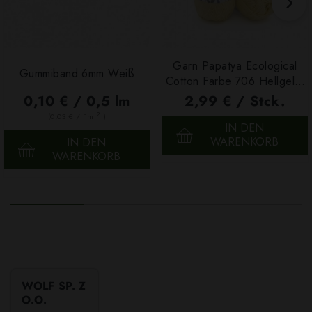
Garn Papatya Ecological
Gummiband 6mm Weiß
Cotton Farbe 706 Hellgelb,
100g
0,10 € / 0,5 lm
2,99 € / Stck.
2
(0,03 € / 1m
)
IN DEN
WARENKORB
IN DEN
WARENKORB
WOLF SP. Z
O.O.