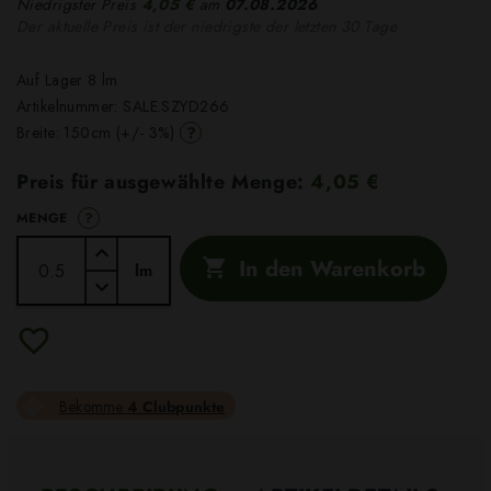
Niedrigster Preis
4,05 €
am
07.08.2026
Der aktuelle Preis ist der niedrigste der letzten 30 Tage
Auf Lager 8 lm
Artikelnummer:
SALE.SZYD266
?
Breite: 150cm (+/- 3%)
Preis für ausgewählte Menge:
4,05 €
?
MENGE
In den Warenkorb

lm
Bekomme
4 Clubpunkte