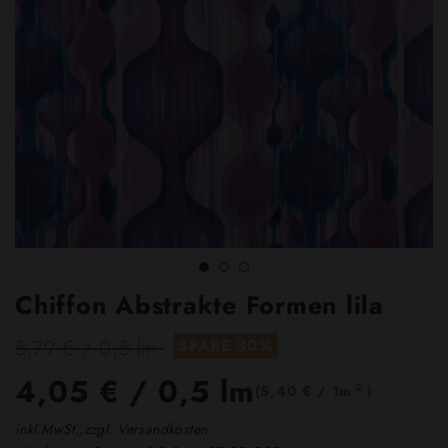
Chiffon Abstrakte Formen lila
5,79 € / 0,5 lm
SPARE 30%
4,05 €
/ 0,5 lm
2
(5,40 € / 1m
)
inkl.MwSt.,zzgl. Versandkosten