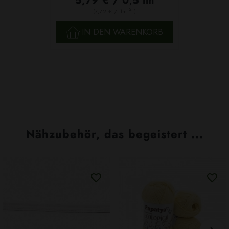
5,79 € / 0,5 lm
2
(7,72 € / 1m
)
IN DEN WARENKORB
Nähzubehör, das begeistert ...