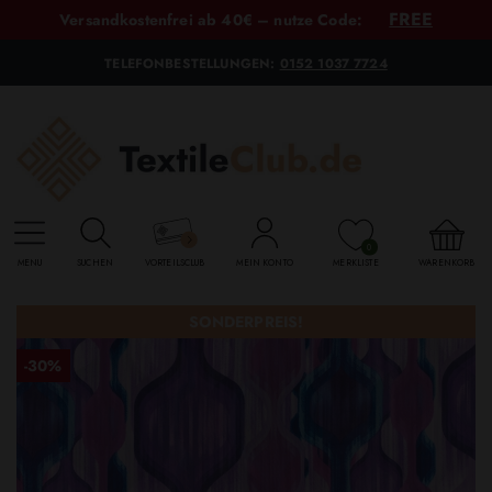
FREE
Versandkostenfrei ab 40€ – nutze Code:
TELEFONBESTELLUNGEN:
0152 1037 7724
0
MENU
SUCHEN
VORTEILSCLUB
MEIN KONTO
MERKLISTE
WARENKORB
SONDERPREIS!
-30%