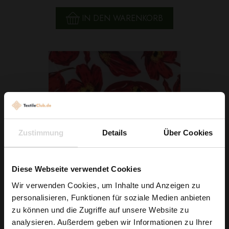
IN DEN WARENKORB
Zustimmung
Details
Über Cookies
Diese Webseite verwendet Cookies
Wir verwenden Cookies, um Inhalte und Anzeigen zu
personalisieren, Funktionen für soziale Medien anbieten
Seidenchiffon Rote Blumen In Weiß
Wie wäre es mit
zu können und die Zugriffe auf unsere Website zu
5 % Rabatt
5,79 € / 0,5 lm
analysieren. Außerdem geben wir Informationen zu Ihrer